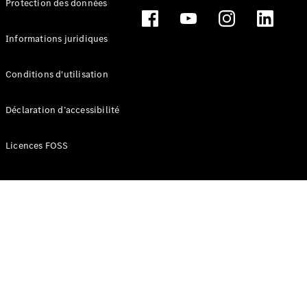
Protection des données
Break
Informations juridiques
Conditions d'utilisation
Tous les
Déclaration d’accessibilité
Breaks
CLA
Licences FOSS
Shooting
Électrique
Brake
CLA
Shooting
Brake
Classe C
Break
Classe C
Break All-
Terrain
Classe E