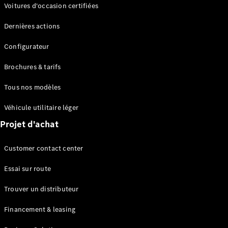
Modèles électriques
Voitures d'occasion certifiées
Modèles Plug-in Hybrid
Dernières actions
Berline
Configurateur
Brochures & tarifs
Tous nos modèles
Véhicule utilitaire léger
Tous les
Projet d'achat
Berlines
CLA
Électrique
Customer contact center
CLA
Classe C
Essai sur route
Berline
Classe
Trouver un distributeur
C
Nouveau
Électrique
Berline
Financement & leasing
EQE
Électrique
Berline