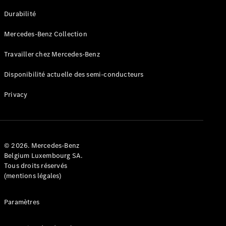
GLE
Nouveau
Durabilité
Coupé
GLS
Mercedes-Benz Collection
GLS
Nouveau
Mercedes-
Travailler chez Mercedes-Benz
Maybach
GLS SUV
Disponibilité actuelle des semi-conducteurs
Mercedes-
Maybach
Nouveau
Privacy
GLS SUV
Classe G
Véhicule
Électrique
tout-
terrain
© 2026. Mercedes-Benz
Classe G
Belgium Luxembourg SA.
Véhicule
Tous droits réservés
tout-terrain
(mentions légales)
Configurateur
Paramètres
Mercedes-
Benz Store