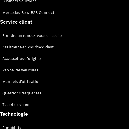
Business Solutions
EQS
Électrique
Berline
Mercedes-Benz B2B Connect
Classe E
Service client
Berline
Classe S
Classe S
Prendre un rendez-vous en atelier
Limousine
Mercedes-
Assistance en cas d'accident
Maybach
Classe S
Accessoires d'origine
Rappel de véhicules
Configurateur
Mercedes-
Manuels d'utilisation
Benz Store
SUV
Questions fréquentes
Tutoriels vidéo
Technologie
E-mobility