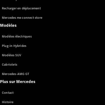
Tous les
Recharger en déplacement
SUVs
EQA
Électrique
Mercedes me connect store
EQE
Électrique
SUV
Modèles
EQS
Électrique
SUV
Modèles électriques
Mercedes-
Maybach
Électrique
Plug-in Hybrides
EQS SUV
GLA
Modèles SUV
GLA
Nouveau
GLA
Nouveau
Électrique
Cabriolets
GLB
Électrique
GLB
Mercedes-AMG GT
GLC
Électrique
Plus sur Mercedes
GLC
GLC Coupé
GLE
Contact
GLE
Nouveau
Histoire
GLE Coupé