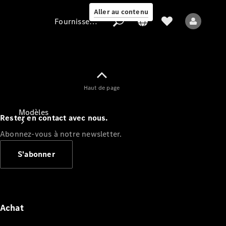
Aller au contenu
Fournisseur / Protection des données
Fournisseur /
Haut de page
Protection des
données
Modèles
Rester en contact avec nous.
Abonnez-vous à notre newsletter.
S'abonner
Tous les modèles
Nouveaux modèles
Achat