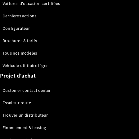
Modèles électriques
Voitures d'occasion certifiées
Modèles Plug-in Hybrid
Dernières actions
Berline
Configurateur
Brochures & tarifs
Tous nos modèles
Véhicule utilitaire léger
Tous les
Projet d'achat
Berlines
CLA
Électrique
Customer contact center
CLA
Classe C
Essai sur route
Berline
Classe
Trouver un distributeur
C
Électrique
Berline
Financement & leasing
EQE
Électrique
Berline