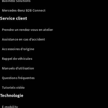
Business Solutions
EQS
Électrique
Berline
Mercedes-Benz B2B Connect
Classe E
Service client
Berline
Classe S
Classe S
Prendre un rendez-vous en atelier
Limousine
Mercedes-
Assistance en cas d'accident
Maybach
Classe S
Accessoires d'origine
Rappel de véhicules
Configurateur
Mercedes-
Manuels d'utilisation
Benz Store
SUV
Questions fréquentes
Tutoriels vidéo
Technologie
E-mobility