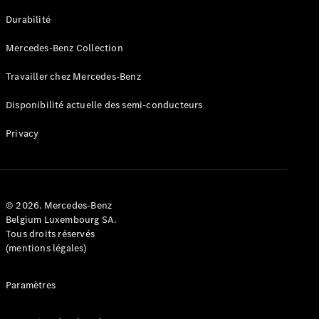
GLE
Nouveau
Durabilité
Coupé
GLS
Mercedes-Benz Collection
GLS
Nouveau
Mercedes-
Travailler chez Mercedes-Benz
Maybach
GLS SUV
Disponibilité actuelle des semi-conducteurs
Mercedes-
Maybach
Nouveau
Privacy
GLS SUV
Classe G
Véhicule
Électrique
tout-
terrain
© 2026. Mercedes-Benz
Classe G
Belgium Luxembourg SA.
Véhicule
Tous droits réservés
tout-terrain
(mentions légales)
Configurateur
Paramètres
Mercedes-
Benz Store