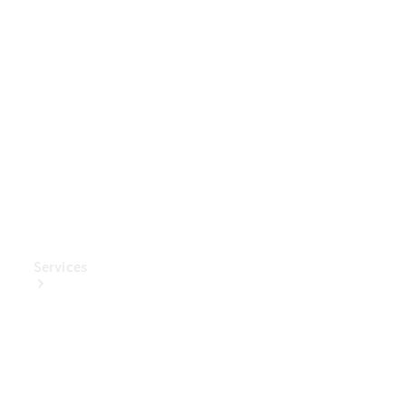
Mercedes-
Benz
Collection
Entretien
de voiture
Services