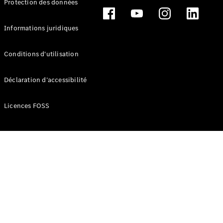
Protection des données
Break
Informations juridiques
Conditions d'utilisation
Tous les
Déclaration d’accessibilité
Breaks
CLA
Licences FOSS
Shooting
Électrique
Brake
CLA
Shooting
Brake
Classe C
Break
Classe C
Break All-
Terrain
Classe E