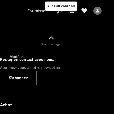
Aller au contenu
Fournisseur / Protection des données
Fournisseur /
Haut de page
Protection des
données
Modèles
Rester en contact avec nous.
Abonnez-vous à notre newsletter.
S'abonner
Tous les modèles
Nouveaux modèles
Achat