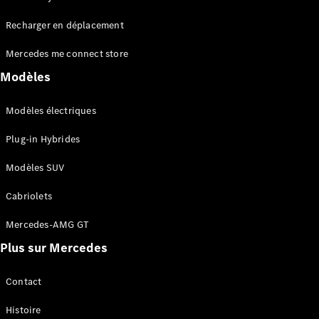
Tous les
Recharger en déplacement
SUVs
EQA
Électrique
Mercedes me connect store
EQE
Électrique
SUV
Modèles
EQS
Électrique
SUV
Modèles électriques
Mercedes-
Maybach
Électrique
Plug-in Hybrides
EQS SUV
GLA
Modèles SUV
GLA
Nouveau
GLA
Nouveau
Électrique
Cabriolets
GLB
Électrique
GLB
Mercedes-AMG GT
GLC
Électrique
Plus sur Mercedes
GLC
GLC Coupé
GLE
Contact
GLE
Nouveau
Histoire
GLE Coupé