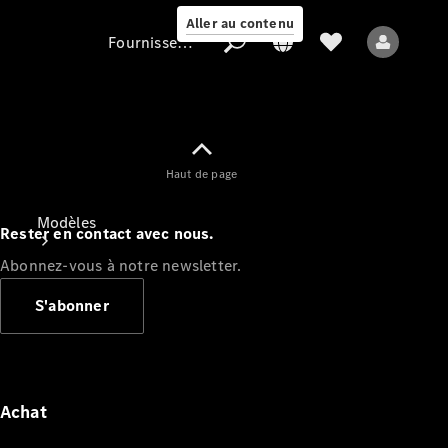
Aller au contenu
Fournisseur / Protection des données
Fournisseur /
Haut de page
Protection des
données
Modèles
Rester en contact avec nous.
Abonnez-vous à notre newsletter.
S'abonner
Tous les modèles
Nouveaux modèles
Achat