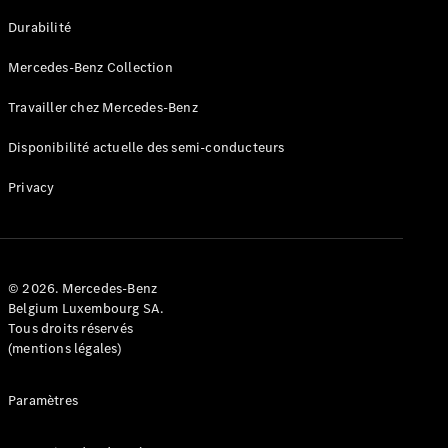
GLE
Nouveau
Durabilité
Coupé
GLS
Mercedes-Benz Collection
GLS
Nouveau
Mercedes-
Travailler chez Mercedes-Benz
Maybach
GLS SUV
Disponibilité actuelle des semi-conducteurs
Mercedes-
Maybach
Nouveau
Privacy
GLS SUV
Classe G
Véhicule
Électrique
tout-
terrain
© 2026. Mercedes-Benz
Classe G
Belgium Luxembourg SA.
Véhicule
Tous droits réservés
tout-terrain
(mentions légales)
Configurateur
Paramètres
Mercedes-
Benz Store