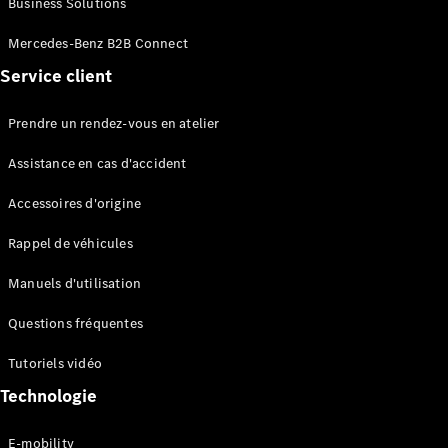
Business Solutions
EQS
Électrique
Berline
Mercedes-Benz B2B Connect
Classe E
Service client
Berline
Classe S
Classe S
Prendre un rendez-vous en atelier
Limousine
Mercedes-
Assistance en cas d'accident
Maybach
Classe S
Accessoires d'origine
Rappel de véhicules
Configurateur
Mercedes-
Manuels d'utilisation
Benz Store
SUV
Questions fréquentes
Tutoriels vidéo
Technologie
E-mobility