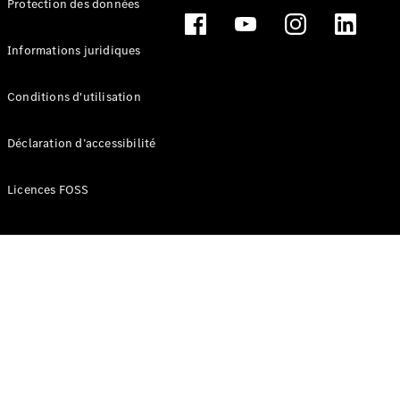
Protection des données
Break
Informations juridiques
Conditions d'utilisation
Tous les
Déclaration d’accessibilité
Breaks
CLA
Licences FOSS
Shooting
Électrique
Brake
CLA
Shooting
Brake
Classe C
Break
Classe C
Break All-
Terrain
Classe E