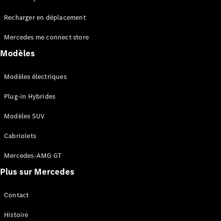
Tous les
Recharger en déplacement
SUVs
EQA
Électrique
Mercedes me connect store
EQE
Électrique
SUV
Modèles
EQS
Électrique
SUV
Modèles électriques
Mercedes-
Maybach
Électrique
Plug-in Hybrides
EQS SUV
GLA
Modèles SUV
GLA
Nouveau
GLA
Nouveau
Électrique
Cabriolets
GLB
Électrique
GLB
Mercedes-AMG GT
GLC
Électrique
Plus sur Mercedes
GLC
GLC Coupé
GLE
Contact
GLE
Nouveau
Histoire
GLE Coupé