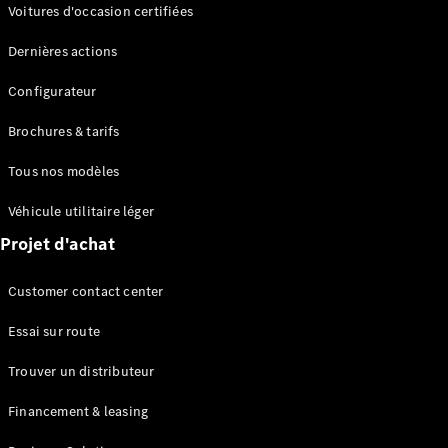
Modèles électriques
Voitures d'occasion certifiées
Modèles Plug-in Hybrid
Dernières actions
Berline
Configurateur
Brochures & tarifs
Tous nos modèles
Véhicule utilitaire léger
Tous les
Projet d'achat
Berlines
CLA
Électrique
Customer contact center
CLA
Classe C
Essai sur route
Berline
Classe
Trouver un distributeur
C
Électrique
Berline
Financement & leasing
EQE
Électrique
Berline