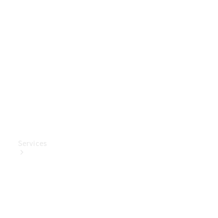
Mercedes-
Benz
Collection
Entretien
de voiture
Services