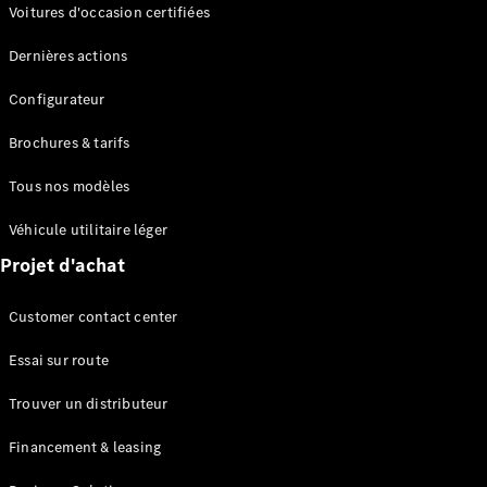
Modèles électriques
Voitures d'occasion certifiées
Modèles Plug-in Hybrid
Dernières actions
Berline
Configurateur
Brochures & tarifs
Tous nos modèles
Véhicule utilitaire léger
Tous les
Projet d'achat
Berlines
CLA
Électrique
Customer contact center
CLA
Classe C
Essai sur route
Berline
Classe
Trouver un distributeur
C
Électrique
Berline
Financement & leasing
EQE
Électrique
Berline