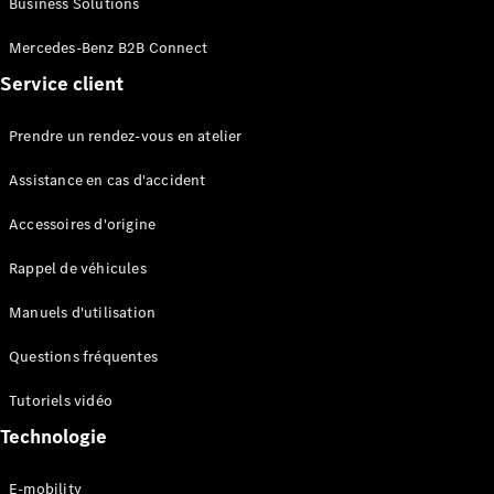
Business Solutions
EQS
Électrique
Berline
Mercedes-Benz B2B Connect
Classe E
Service client
Berline
Classe S
Classe S
Prendre un rendez-vous en atelier
Limousine
Mercedes-
Assistance en cas d'accident
Maybach
Classe S
Accessoires d'origine
Rappel de véhicules
Configurateur
Mercedes-
Manuels d'utilisation
Benz Store
SUV
Questions fréquentes
Tutoriels vidéo
Technologie
E-mobility