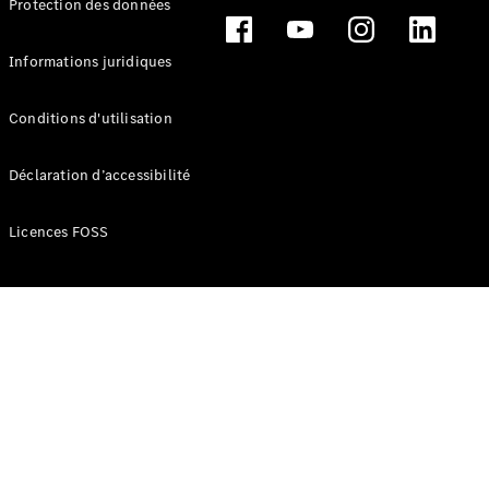
Protection des données
Break
Informations juridiques
Conditions d'utilisation
Tous les
Déclaration d’accessibilité
Breaks
CLA
Licences FOSS
Shooting
Électrique
Brake
CLA
Shooting
Brake
Classe C
Break
Classe C
Break All-
Terrain
Classe E