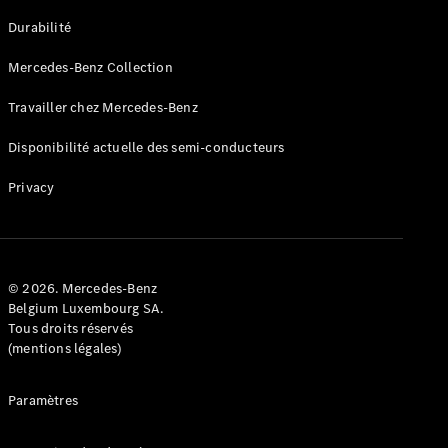
GLE
Nouveau
Durabilité
Coupé
GLS
Mercedes-Benz Collection
GLS
Nouveau
Mercedes-
Travailler chez Mercedes-Benz
Maybach
GLS SUV
Disponibilité actuelle des semi-conducteurs
Mercedes-
Maybach
Nouveau
Privacy
GLS SUV
Classe G
Véhicule
Électrique
tout-
terrain
© 2026. Mercedes-Benz
Classe G
Belgium Luxembourg SA.
Véhicule
Tous droits réservés
tout-terrain
(mentions légales)
Configurateur
Paramètres
Mercedes-
Benz Store