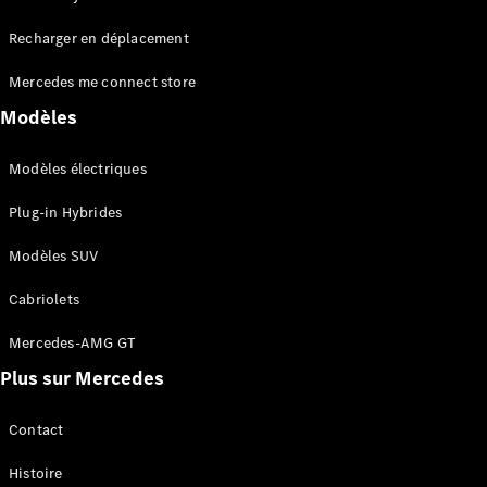
Tous les
Recharger en déplacement
SUVs
EQA
Électrique
Mercedes me connect store
EQE
Électrique
SUV
Modèles
EQS
Électrique
SUV
Modèles électriques
Mercedes-
Maybach
Électrique
Plug-in Hybrides
EQS SUV
GLA
Modèles SUV
GLA
Nouveau
GLA
Nouveau
Électrique
Cabriolets
GLB
Électrique
GLB
Mercedes-AMG GT
GLC
Électrique
Plus sur Mercedes
GLC
GLC Coupé
GLE
Contact
GLE
Nouveau
Histoire
GLE Coupé