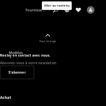
Aller au contenu
Fournisseur / Protection des données
Fournisseur /
Haut de page
Protection des
données
Modèles
Rester en contact avec nous.
Abonnez-vous à notre newsletter.
S'abonner
Tous les modèles
Nouveaux modèles
Achat