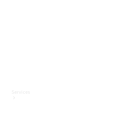
Mercedes-
Benz
Collection
Entretien
de voiture
Services