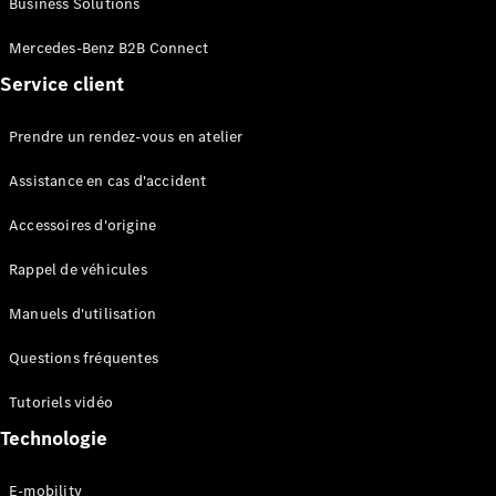
Business Solutions
EQS
Électrique
Berline
Mercedes-Benz B2B Connect
Classe E
Service client
Berline
Classe S
Classe S
Prendre un rendez-vous en atelier
Limousine
Mercedes-
Assistance en cas d'accident
Maybach
Classe S
Accessoires d'origine
Rappel de véhicules
Configurateur
Mercedes-
Manuels d'utilisation
Benz Store
SUV
Questions fréquentes
Tutoriels vidéo
Technologie
E-mobility