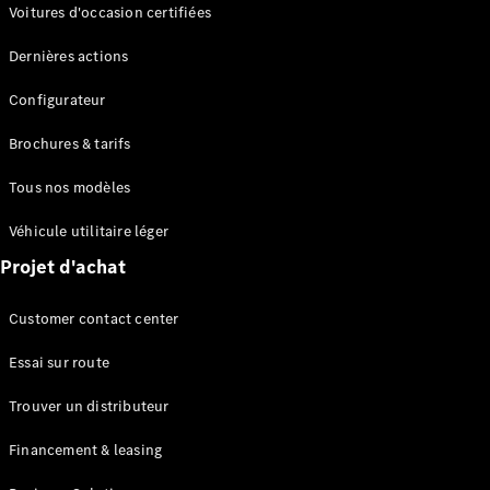
Modèles électriques
Voitures d'occasion certifiées
Modèles Plug-in Hybrid
Dernières actions
Berline
Configurateur
Brochures & tarifs
Tous nos modèles
Véhicule utilitaire léger
Tous les
Projet d'achat
Berlines
CLA
Électrique
Customer contact center
CLA
Classe C
Essai sur route
Berline
Classe
Trouver un distributeur
C
Électrique
Berline
Financement & leasing
EQE
Électrique
Berline