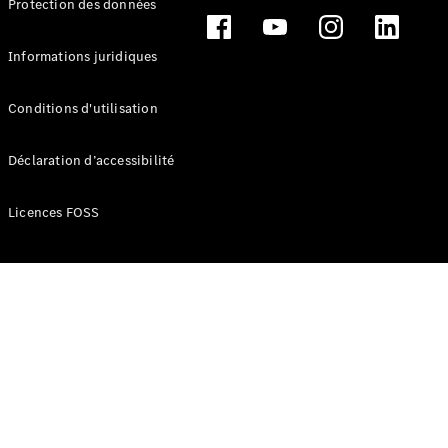
Protection des données
Break
Informations juridiques
Conditions d'utilisation
Tous les
Déclaration d’accessibilité
Breaks
CLA
Licences FOSS
Shooting
Électrique
Brake
CLA
Shooting
Brake
Classe C
Break
Classe C
Break All-
Terrain
Classe E