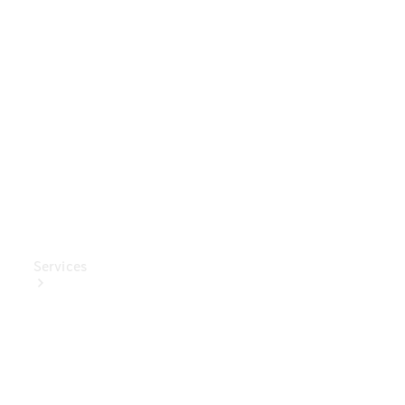
Mercedes-
Benz
Collection
Entretien
de voiture
Services