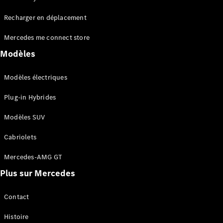
Tous les
Recharger en déplacement
SUVs
EQA
Électrique
Mercedes me connect store
EQE
Électrique
SUV
Modèles
EQS
Électrique
SUV
Modèles électriques
Mercedes-
Maybach
Électrique
Plug-in Hybrides
EQS SUV
GLA
Modèles SUV
GLA
Nouveau
GLA
Nouveau
Électrique
Cabriolets
GLB
Électrique
GLB
Mercedes-AMG GT
GLC
Électrique
Plus sur Mercedes
GLC
GLC Coupé
GLE
Contact
GLE
Nouveau
Histoire
GLE Coupé