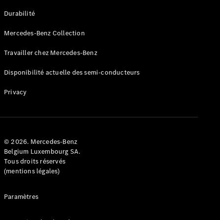
GLE
Nouveau
Durabilité
Coupé
GLS
Mercedes-Benz Collection
GLS
Nouveau
Mercedes-
Travailler chez Mercedes-Benz
Maybach
GLS SUV
Disponibilité actuelle des semi-conducteurs
Mercedes-
Maybach
Nouveau
Privacy
GLS SUV
Classe G
Véhicule
Électrique
tout-
terrain
© 2026. Mercedes-Benz
Classe G
Belgium Luxembourg SA.
Véhicule
Tous droits réservés
tout-terrain
(mentions légales)
Configurateur
Paramètres
Mercedes-
Benz Store