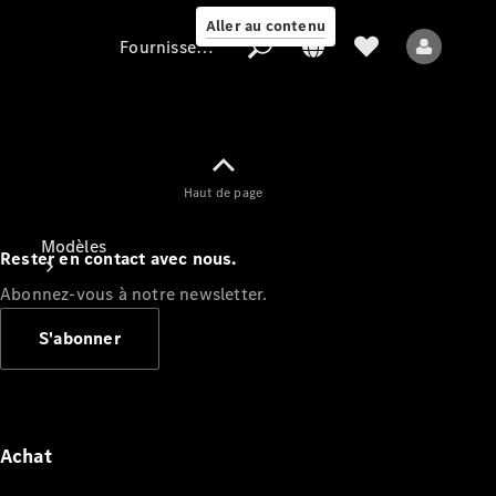
Aller au contenu
Fournisseur / Protection des données
Fournisseur /
Haut de page
Protection des
données
Modèles
Rester en contact avec nous.
Abonnez-vous à notre newsletter.
S'abonner
Tous les modèles
Nouveaux modèles
Achat