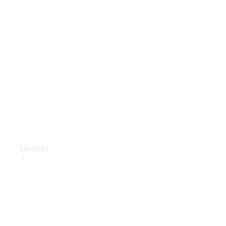
Mercedes-
Benz
Collection
Entretien
de voiture
Services