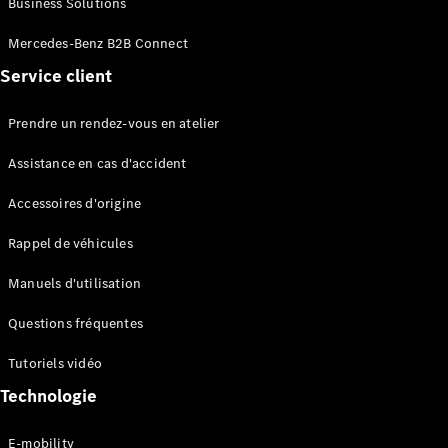
Business Solutions
EQS
Électrique
Berline
Mercedes-Benz B2B Connect
Classe E
Service client
Berline
Classe S
Classe S
Prendre un rendez-vous en atelier
Limousine
Mercedes-
Assistance en cas d'accident
Maybach
Classe S
Accessoires d'origine
Rappel de véhicules
Configurateur
Mercedes-
Manuels d'utilisation
Benz Store
SUV
Questions fréquentes
Tutoriels vidéo
Technologie
E-mobility