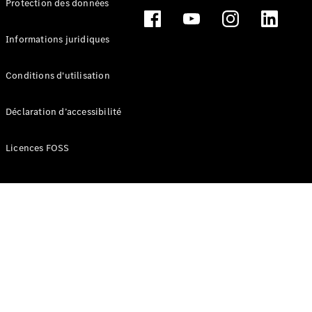
Protection des données
Break
Informations juridiques
Conditions d'utilisation
Tous les
Déclaration d’accessibilité
Breaks
CLA
Licences FOSS
Shooting
Électrique
Brake
CLA
Shooting
Brake
Classe C
Break
Classe C
Break All-
Terrain
Classe E