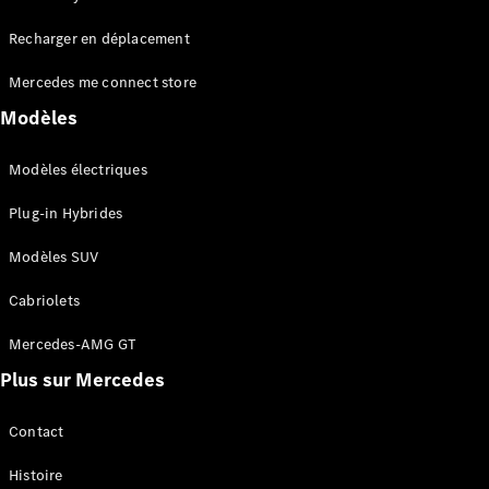
Tous les
Recharger en déplacement
SUVs
EQA
Électrique
Mercedes me connect store
EQE
Électrique
SUV
Modèles
EQS
Électrique
SUV
Modèles électriques
Mercedes-
Maybach
Électrique
Plug-in Hybrides
EQS SUV
GLA
Modèles SUV
GLA
Nouveau
GLA
Nouveau
Électrique
Cabriolets
GLB
Électrique
GLB
Mercedes-AMG GT
GLC
Électrique
Plus sur Mercedes
GLC
GLC Coupé
GLE
Contact
GLE
Nouveau
Histoire
GLE Coupé