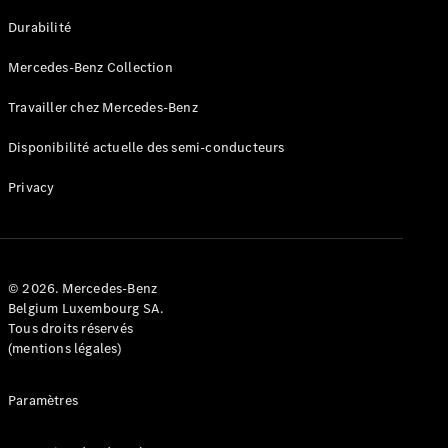
GLE
Nouveau
Durabilité
Coupé
GLS
Mercedes-Benz Collection
GLS
Nouveau
Mercedes-
Travailler chez Mercedes-Benz
Maybach
GLS SUV
Disponibilité actuelle des semi-conducteurs
Mercedes-
Maybach
Nouveau
Privacy
GLS SUV
Classe G
Véhicule
Électrique
tout-
terrain
© 2026. Mercedes-Benz
Classe G
Belgium Luxembourg SA.
Véhicule
Tous droits réservés
tout-terrain
(mentions légales)
Configurateur
Paramètres
Mercedes-
Benz Store