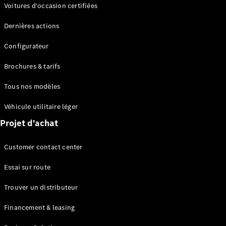
Modèles électriques
Voitures d'occasion certifiées
Modèles Plug-in Hybrid
Dernières actions
Berline
Configurateur
Brochures & tarifs
Tous nos modèles
Véhicule utilitaire léger
Tous les
Projet d'achat
Berlines
CLA
Électrique
Customer contact center
CLA
Classe C
Essai sur route
Berline
Classe
Trouver un distributeur
C
Électrique
Berline
Financement & leasing
EQE
Électrique
Berline