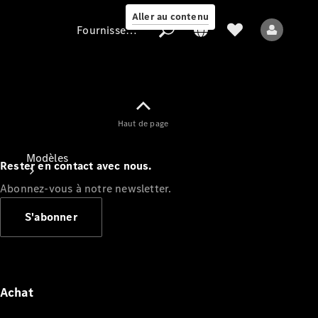
Aller au contenu
Fournisseur / Protection des données
Fournisseur /
Haut de page
Protection des
données
Modèles
Rester en contact avec nous.
Abonnez-vous à notre newsletter.
S'abonner
Tous les modèles
Nouveaux modèles
Achat