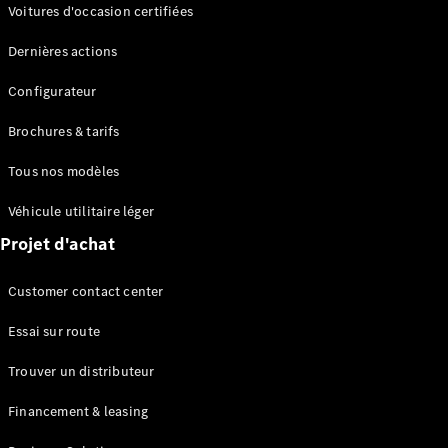
Modèles électriques
Voitures d'occasion certifiées
Modèles Plug-in Hybrid
Dernières actions
Berline
Configurateur
Brochures & tarifs
Tous nos modèles
Véhicule utilitaire léger
Tous les
Projet d'achat
Berlines
CLA
Électrique
Customer contact center
CLA
Classe C
Essai sur route
Berline
Classe
Trouver un distributeur
C
Électrique
Berline
Financement & leasing
EQE
Électrique
Berline