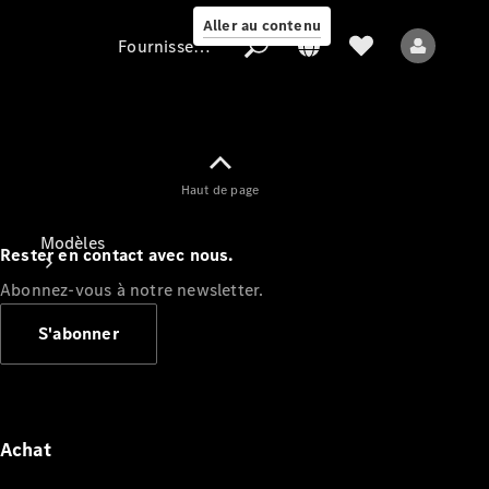
Aller au contenu
Fournisseur / Protection des données
Fournisseur /
Haut de page
Protection des
données
Modèles
Rester en contact avec nous.
Abonnez-vous à notre newsletter.
S'abonner
Tous les modèles
Nouveaux modèles
Achat