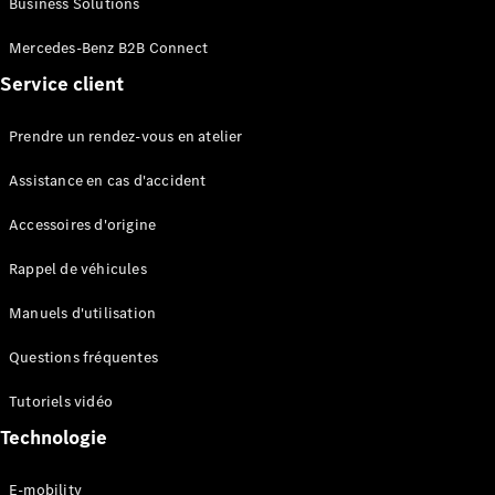
Business Solutions
EQS
Électrique
Berline
Mercedes-Benz B2B Connect
Classe E
Service client
Berline
Classe S
Classe S
Prendre un rendez-vous en atelier
Limousine
Mercedes-
Assistance en cas d'accident
Maybach
Classe S
Accessoires d'origine
Rappel de véhicules
Configurateur
Mercedes-
Manuels d'utilisation
Benz Store
SUV
Questions fréquentes
Tutoriels vidéo
Technologie
E-mobility