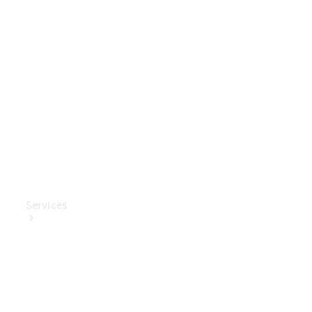
Mercedes-
Benz
Collection
Entretien
de voiture
Services