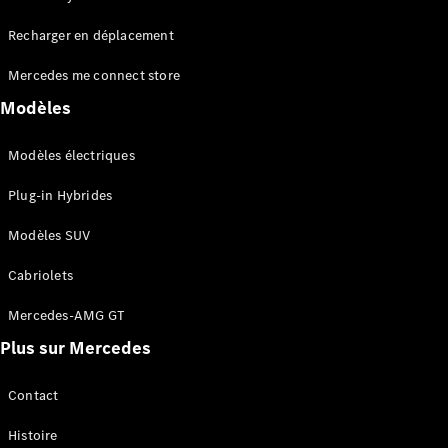
Tous les
Recharger en déplacement
SUVs
EQA
Électrique
Mercedes me connect store
EQE
Électrique
SUV
Modèles
EQS
Électrique
SUV
Modèles électriques
Mercedes-
Maybach
Électrique
Plug-in Hybrides
EQS SUV
GLA
Modèles SUV
GLA
Nouveau
GLA
Nouveau
Électrique
Cabriolets
GLB
Électrique
GLB
Mercedes-AMG GT
GLC
Électrique
Plus sur Mercedes
GLC
GLC Coupé
GLE
Contact
GLE
Nouveau
Histoire
GLE Coupé