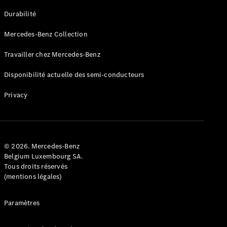
GLE
Nouveau
Durabilité
Coupé
GLS
Mercedes-Benz Collection
GLS
Nouveau
Mercedes-
Travailler chez Mercedes-Benz
Maybach
GLS SUV
Disponibilité actuelle des semi-conducteurs
Mercedes-
Maybach
Nouveau
Privacy
GLS SUV
Classe G
Véhicule
Électrique
tout-
terrain
© 2026. Mercedes-Benz
Classe G
Belgium Luxembourg SA.
Véhicule
Tous droits réservés
tout-terrain
(mentions légales)
Configurateur
Paramètres
Mercedes-
Benz Store