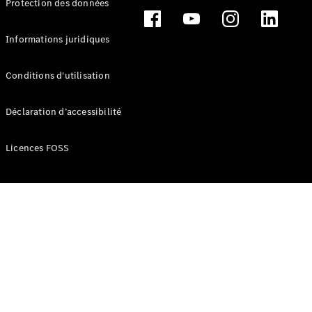
Protection des données
Break
Informations juridiques
Conditions d'utilisation
Tous les
Déclaration d’accessibilité
Breaks
CLA
Licences FOSS
Shooting
Électrique
Brake
CLA
Shooting
Brake
Classe C
Break
Classe C
Break All-
Terrain
Classe E