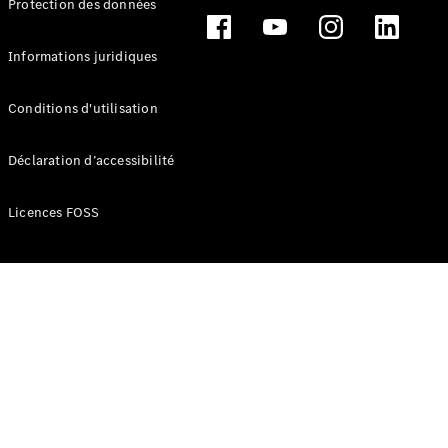
Protection des données
Break
Informations juridiques
Conditions d'utilisation
Tous les
Déclaration d’accessibilité
Breaks
CLA
Licences FOSS
Shooting
Électrique
Brake
CLA
Shooting
Brake
Classe C
Break
Classe C
Break All-
Terrain
Classe E