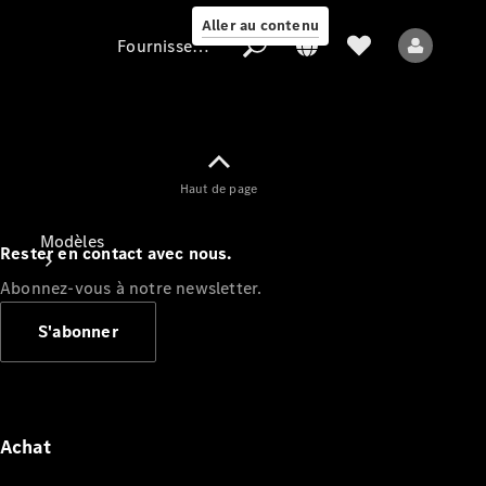
Aller au contenu
Fournisseur / Protection des données
Fournisseur /
Haut de page
Protection des
données
Modèles
Rester en contact avec nous.
Abonnez-vous à notre newsletter.
S'abonner
Tous les modèles
Nouveaux modèles
Achat