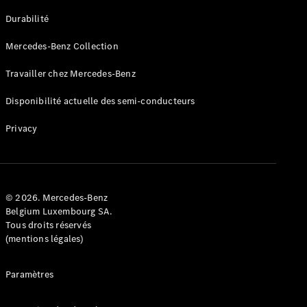
GLE
Nouveau
Durabilité
Coupé
GLS
Mercedes-Benz Collection
GLS
Nouveau
Mercedes-
Travailler chez Mercedes-Benz
Maybach
GLS SUV
Disponibilité actuelle des semi-conducteurs
Mercedes-
Maybach
Nouveau
Privacy
GLS SUV
Classe G
Véhicule
Électrique
tout-
terrain
© 2026. Mercedes-Benz
Classe G
Belgium Luxembourg SA.
Véhicule
Tous droits réservés
tout-terrain
(mentions légales)
Configurateur
Paramètres
Mercedes-
Benz Store