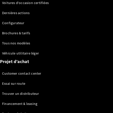
Modèles électriques
Voitures d'occasion certifiées
Modèles Plug-in Hybrid
Dernières actions
Berline
Configurateur
Brochures & tarifs
Tous nos modèles
Véhicule utilitaire léger
Tous les
Projet d'achat
Berlines
CLA
Électrique
Customer contact center
CLA
Classe C
Essai sur route
Berline
Classe
Trouver un distributeur
C
Électrique
Berline
Financement & leasing
EQE
Électrique
Berline