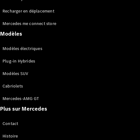
Tous les
Recharger en déplacement
SUVs
EQA
Électrique
Mercedes me connect store
EQE
Électrique
SUV
Modèles
EQS
Électrique
SUV
Modèles électriques
Mercedes-
Maybach
Électrique
Plug-in Hybrides
EQS SUV
GLA
Modèles SUV
GLA
Nouveau
GLA
Nouveau
Électrique
Cabriolets
GLB
Électrique
GLB
Mercedes-AMG GT
GLC
Électrique
Plus sur Mercedes
GLC
GLC Coupé
GLE
Contact
GLE
Nouveau
Histoire
GLE Coupé