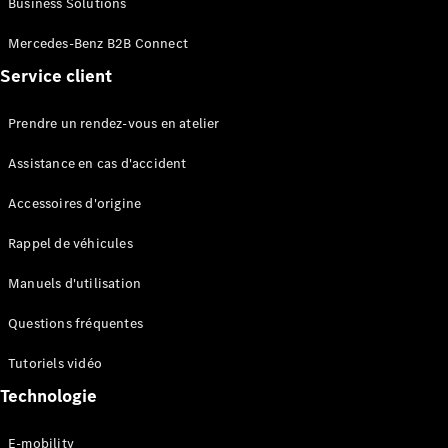
Business Solutions
EQS
Électrique
Berline
Mercedes-Benz B2B Connect
Classe E
Service client
Berline
Classe S
Classe S
Prendre un rendez-vous en atelier
Limousine
Mercedes-
Assistance en cas d'accident
Maybach
Classe S
Accessoires d'origine
Rappel de véhicules
Configurateur
Mercedes-
Manuels d'utilisation
Benz Store
SUV
Questions fréquentes
Tutoriels vidéo
Technologie
E-mobility