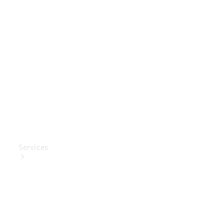
Mercedes-
Benz
Collection
Entretien
de voiture
Services