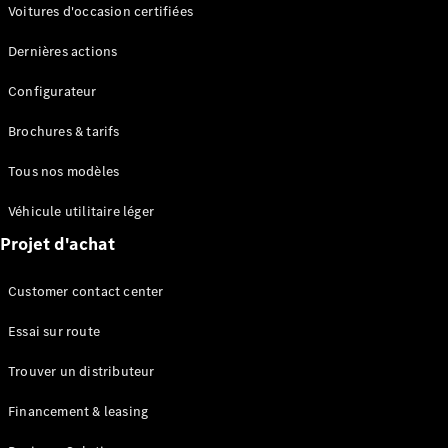
Modèles électriques
Voitures d'occasion certifiées
Modèles Plug-in Hybrid
Dernières actions
Berline
Configurateur
Brochures & tarifs
Tous nos modèles
Véhicule utilitaire léger
Tous les
Projet d'achat
Berlines
CLA
Électrique
Customer contact center
CLA
Classe C
Essai sur route
Berline
Classe
Trouver un distributeur
C
Électrique
Berline
Financement & leasing
EQE
Électrique
Berline