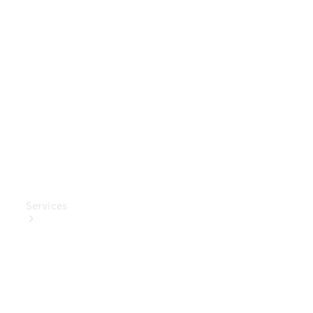
Mercedes-
Benz
Collection
Entretien
de voiture
Services