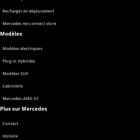
Tous les
Recharger en déplacement
SUVs
EQA
Électrique
Mercedes me connect store
EQE
Électrique
SUV
Modèles
EQS
Électrique
SUV
Modèles électriques
Mercedes-
Maybach
Électrique
Plug-in Hybrides
EQS SUV
GLA
Modèles SUV
GLA
Nouveau
GLA
Nouveau
Électrique
Cabriolets
GLB
Électrique
GLB
Mercedes-AMG GT
GLC
Électrique
Plus sur Mercedes
GLC
GLC Coupé
GLE
Contact
GLE
Nouveau
Histoire
GLE Coupé