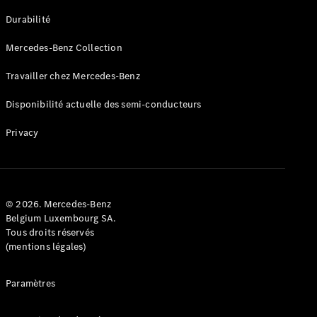
GLE
Nouveau
Durabilité
Coupé
GLS
Mercedes-Benz Collection
GLS
Nouveau
Mercedes-
Travailler chez Mercedes-Benz
Maybach
GLS SUV
Disponibilité actuelle des semi-conducteurs
Mercedes-
Maybach
Nouveau
Privacy
GLS SUV
Classe G
Véhicule
Électrique
tout-
terrain
© 2026. Mercedes-Benz
Classe G
Belgium Luxembourg SA.
Véhicule
Tous droits réservés
tout-terrain
(mentions légales)
Configurateur
Paramètres
Mercedes-
Benz Store