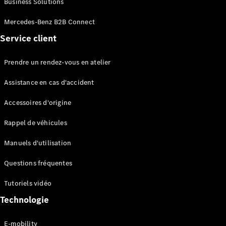
Business Solutions
EQS
Électrique
Berline
Mercedes-Benz B2B Connect
Classe E
Service client
Berline
Classe S
Classe S
Prendre un rendez-vous en atelier
Limousine
Mercedes-
Assistance en cas d'accident
Maybach
Classe S
Accessoires d'origine
Rappel de véhicules
Configurateur
Mercedes-
Manuels d'utilisation
Benz Store
SUV
Questions fréquentes
Tutoriels vidéo
Technologie
E-mobility