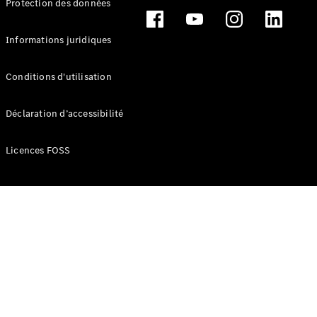
Protection des données
Break
Informations juridiques
Conditions d'utilisation
Tous les
Déclaration d’accessibilité
Breaks
CLA
Licences FOSS
Shooting
Électrique
Brake
CLA
Shooting
Brake
Classe C
Break
Classe C
Break All-
Terrain
Classe E