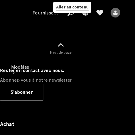
Aller au contenu
Fournisseur / Protection des données
Fournisseur /
Haut de page
Protection des
données
Modèles
Rester en contact avec nous.
Abonnez-vous à notre newsletter.
S'abonner
Tous les modèles
Nouveaux modèles
Achat