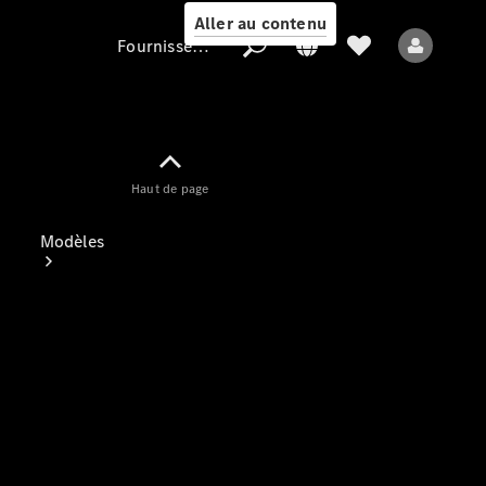
Aller au contenu
Fournisseur / Protection des données
Fournisseur /
Haut de page
Protection des
données
Modèles
Tous les modèles
Nouveaux modèles