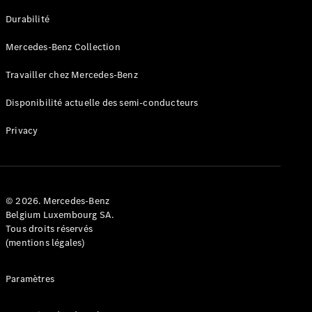
GLE
Nouveau
Durabilité
Coupé
GLS
Mercedes-Benz Collection
GLS
Nouveau
Mercedes-
Travailler chez Mercedes-Benz
Maybach
GLS SUV
Disponibilité actuelle des semi-conducteurs
Mercedes-
Maybach
Nouveau
Privacy
GLS SUV
Classe G
Véhicule
Électrique
tout-
terrain
© 2026. Mercedes-Benz
Classe G
Belgium Luxembourg SA.
Véhicule
Tous droits réservés
tout-terrain
(mentions légales)
Configurateur
Paramètres
Mercedes-
Benz Store