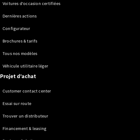
Modèles électriques
Voitures d'occasion certifiées
Modèles Plug-in Hybrid
Dernières actions
Berline
Configurateur
Brochures & tarifs
Tous nos modèles
Véhicule utilitaire léger
Tous les
Projet d'achat
Berlines
CLA
Électrique
Customer contact center
CLA
Classe C
Essai sur route
Berline
Classe
Trouver un distributeur
C
Électrique
Berline
Financement & leasing
EQE
Électrique
Berline