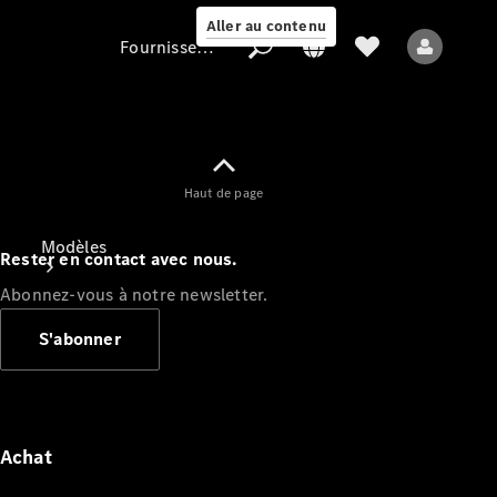
Aller au contenu
Fournisseur / Protection des données
Fournisseur /
Haut de page
Protection des
données
Modèles
Rester en contact avec nous.
Abonnez-vous à notre newsletter.
S'abonner
Tous les modèles
Nouveaux modèles
Achat