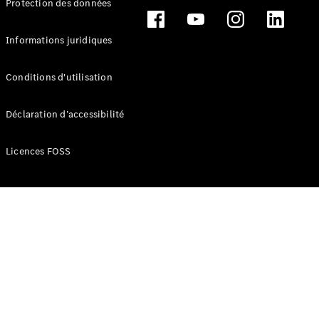
Protection des données
Break
Informations juridiques
Conditions d'utilisation
Tous les
Déclaration d’accessibilité
Breaks
CLA
Licences FOSS
Shooting
Électrique
Brake
CLA
Shooting
Brake
Classe C
Break
Classe C
Break All-
Terrain
Classe E