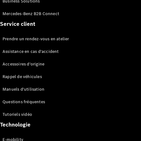
Business Solutions
EQS
Électrique
Berline
Mercedes-Benz B2B Connect
Classe E
Service client
Berline
Classe S
Classe S
Prendre un rendez-vous en atelier
Limousine
Mercedes-
Assistance en cas d'accident
Maybach
Classe S
Accessoires d'origine
Rappel de véhicules
Configurateur
Mercedes-
Manuels d'utilisation
Benz Store
SUV
Questions fréquentes
Tutoriels vidéo
Technologie
E-mobility