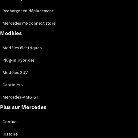
Tous les
Recharger en déplacement
SUVs
EQA
Électrique
Mercedes me connect store
EQE
Électrique
SUV
Modèles
EQS
Électrique
SUV
Modèles électriques
Mercedes-
Maybach
Électrique
Plug-in Hybrides
EQS SUV
GLA
Modèles SUV
GLA
Nouveau
GLA
Nouveau
Électrique
Cabriolets
GLB
Électrique
GLB
Mercedes-AMG GT
GLC
Électrique
Plus sur Mercedes
GLC
GLC Coupé
GLE
Contact
GLE
Nouveau
Histoire
GLE Coupé