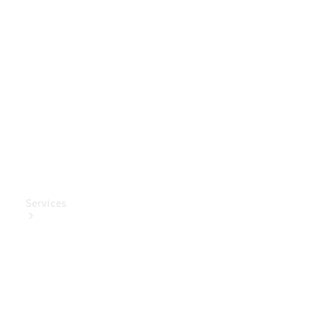
Mercedes-
Benz
Collection
Entretien
de voiture
Services