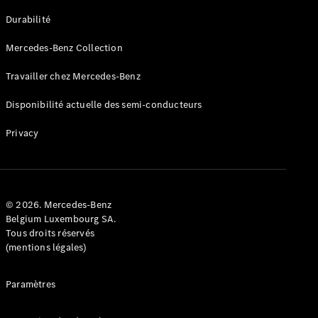
GLE
Nouveau
Durabilité
Coupé
GLS
Mercedes-Benz Collection
GLS
Nouveau
Mercedes-
Travailler chez Mercedes-Benz
Maybach
GLS SUV
Disponibilité actuelle des semi-conducteurs
Mercedes-
Maybach
Nouveau
Privacy
GLS SUV
Classe G
Véhicule
Électrique
tout-
terrain
© 2026. Mercedes-Benz
Classe G
Belgium Luxembourg SA.
Véhicule
Tous droits réservés
tout-terrain
(mentions légales)
Configurateur
Paramètres
Mercedes-
Benz Store