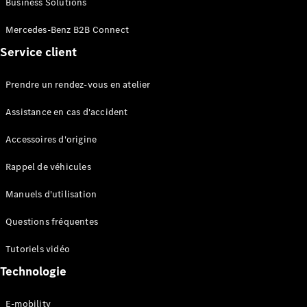
Business Solutions
EQS
Électrique
Berline
Mercedes-Benz B2B Connect
Classe E
Service client
Berline
Classe S
Classe S
Prendre un rendez-vous en atelier
Limousine
Mercedes-
Assistance en cas d'accident
Maybach
Classe S
Accessoires d'origine
Rappel de véhicules
Configurateur
Mercedes-
Manuels d'utilisation
Benz Store
SUV
Questions fréquentes
Tutoriels vidéo
Technologie
E-mobility