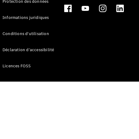
Protection des données
Break
Informations juridiques
Conditions d'utilisation
Tous les
Déclaration d’accessibilité
Breaks
CLA
Licences FOSS
Shooting
Électrique
Brake
CLA
Shooting
Brake
Classe C
Break
Classe C
Break All-
Terrain
Classe E