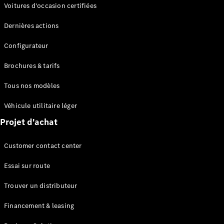
Modèles électriques
Voitures d'occasion certifiées
Modèles Plug-in Hybrid
Dernières actions
Berline
Configurateur
Brochures & tarifs
Tous nos modèles
Véhicule utilitaire léger
Tous les
Projet d'achat
Berlines
CLA
Électrique
Customer contact center
CLA
Classe C
Essai sur route
Berline
Classe
Trouver un distributeur
C
Électrique
Berline
Financement & leasing
EQE
Électrique
Berline