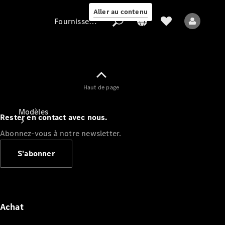
Aller au contenu
Fournisseur / Protection des données
Fournisseur /
Haut de page
Protection des
données
Modèles
Rester en contact avec nous.
Abonnez-vous à notre newsletter.
S'abonner
Tous les modèles
Nouveaux modèles
Achat