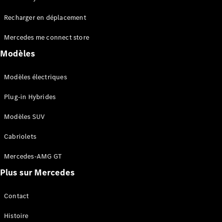
Tous les
Recharger en déplacement
SUVs
EQA
Électrique
Mercedes me connect store
EQE
Électrique
SUV
Modèles
EQS
Électrique
SUV
Modèles électriques
Mercedes-
Maybach
Électrique
Plug-in Hybrides
EQS SUV
GLA
Modèles SUV
GLA
Nouveau
GLA
Nouveau
Électrique
Cabriolets
GLB
Électrique
GLB
Mercedes-AMG GT
GLC
Électrique
Plus sur Mercedes
GLC
GLC Coupé
GLE
Contact
GLE
Nouveau
Histoire
GLE Coupé