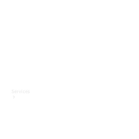
Mercedes-
Benz
Collection
Entretien
de voiture
Services