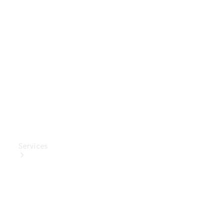
Mercedes-
Benz
Collection
Entretien
de voiture
Services