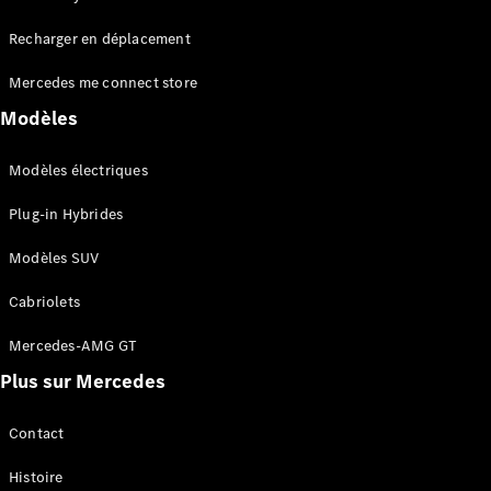
Tous les
Recharger en déplacement
SUVs
EQA
Électrique
Mercedes me connect store
EQE
Électrique
SUV
Modèles
EQS
Électrique
SUV
Modèles électriques
Mercedes-
Maybach
Électrique
Plug-in Hybrides
EQS SUV
GLA
Modèles SUV
GLA
Nouveau
GLA
Nouveau
Électrique
Cabriolets
GLB
Électrique
GLB
Mercedes-AMG GT
GLC
Électrique
Plus sur Mercedes
GLC
GLC Coupé
GLE
Contact
GLE
Nouveau
Histoire
GLE Coupé