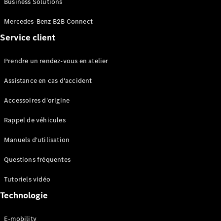
Business Solutions
EQS
Électrique
Berline
Mercedes-Benz B2B Connect
Classe E
Service client
Berline
Classe S
Classe S
Prendre un rendez-vous en atelier
Limousine
Mercedes-
Assistance en cas d'accident
Maybach
Classe S
Accessoires d'origine
Rappel de véhicules
Configurateur
Mercedes-
Manuels d'utilisation
Benz Store
SUV
Questions fréquentes
Tutoriels vidéo
Technologie
E-mobility