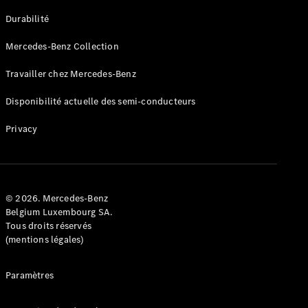
GLE
Nouveau
Durabilité
Coupé
GLS
Mercedes-Benz Collection
GLS
Nouveau
Mercedes-
Travailler chez Mercedes-Benz
Maybach
GLS SUV
Disponibilité actuelle des semi-conducteurs
Mercedes-
Maybach
Nouveau
Privacy
GLS SUV
Classe G
Véhicule
Électrique
tout-
terrain
© 2026. Mercedes-Benz
Classe G
Belgium Luxembourg SA.
Véhicule
Tous droits réservés
tout-terrain
(mentions légales)
Configurateur
Paramètres
Mercedes-
Benz Store