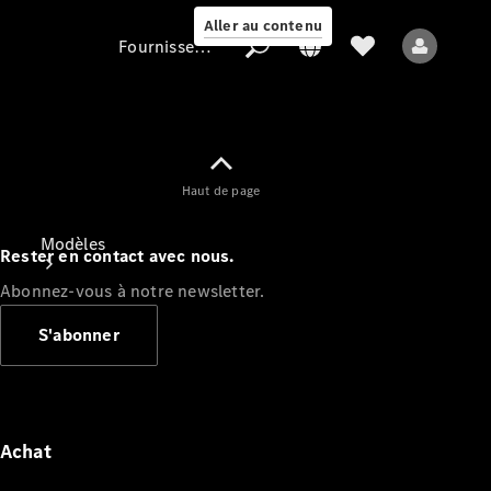
Aller au contenu
Fournisseur / Protection des données
Fournisseur /
Haut de page
Protection des
données
Modèles
Rester en contact avec nous.
Abonnez-vous à notre newsletter.
S'abonner
Tous les modèles
Nouveaux modèles
Achat