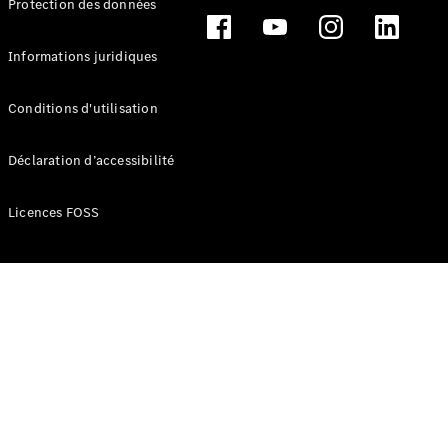
Protection des données
Break
Informations juridiques
Conditions d'utilisation
Tous les
Déclaration d’accessibilité
Breaks
CLA
Licences FOSS
Shooting
Électrique
Brake
CLA
Shooting
Brake
Classe C
Break
Classe C
Break All-
Terrain
Classe E