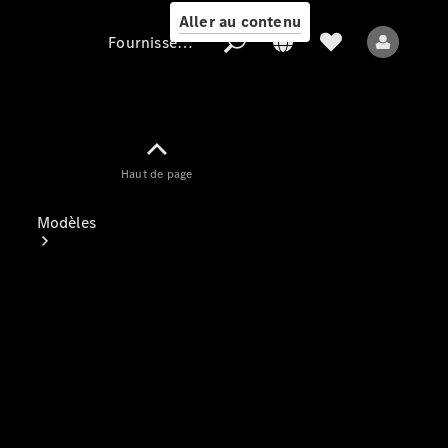
Aller au contenu
Fournisseur / Protection des données
Fournisseur /
Haut de page
Protection des
données
Modèles
Tous les modèles
Nouveaux modèles