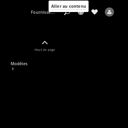
Aller au contenu
Fournisseur / Protection des données
Fournisseur /
Haut de page
Protection des
données
Modèles
Tous les modèles
Nouveaux modèles