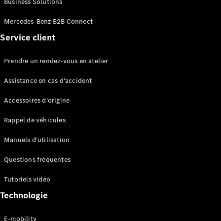
Business Solutions
EQS
Électrique
Berline
Mercedes-Benz B2B Connect
Classe E
Service client
Berline
Classe S
Classe S
Prendre un rendez-vous en atelier
Limousine
Mercedes-
Assistance en cas d'accident
Maybach
Classe S
Accessoires d'origine
Rappel de véhicules
Configurateur
Mercedes-
Manuels d'utilisation
Benz Store
SUV
Questions fréquentes
Tutoriels vidéo
Technologie
E-mobility