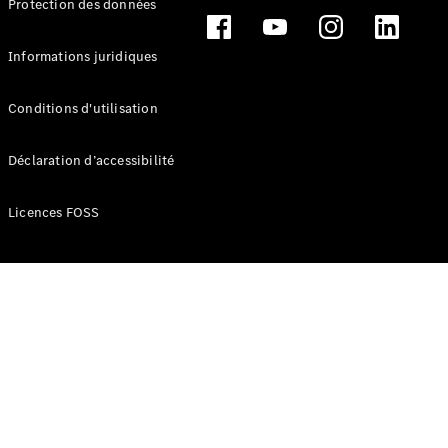
Protection des données
Break
Informations juridiques
Conditions d'utilisation
Tous les
Déclaration d’accessibilité
Breaks
CLA
Licences FOSS
Shooting
Électrique
Brake
CLA
Shooting
Brake
Classe C
Break
Classe C
Break All-
Terrain
Classe E