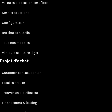
Modèles électriques
Voitures d'occasion certifiées
Modèles Plug-in Hybrid
Dernières actions
Berline
Configurateur
Brochures & tarifs
Tous nos modèles
Véhicule utilitaire léger
Tous les
Projet d'achat
Berlines
CLA
Électrique
Customer contact center
CLA
Classe C
Essai sur route
Berline
Classe
Trouver un distributeur
C
Électrique
Berline
Financement & leasing
EQE
Électrique
Berline