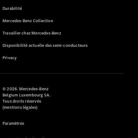
GLE
Nouveau
Durabilité
Coupé
GLS
Mercedes-Benz Collection
GLS
Nouveau
Mercedes-
Travailler chez Mercedes-Benz
Maybach
GLS SUV
Disponibilité actuelle des semi-conducteurs
Mercedes-
Maybach
Nouveau
Privacy
GLS SUV
Classe G
Véhicule
Électrique
tout-
terrain
© 2026. Mercedes-Benz
Classe G
Belgium Luxembourg SA.
Véhicule
Tous droits réservés
tout-terrain
(mentions légales)
Configurateur
Paramètres
Mercedes-
Benz Store