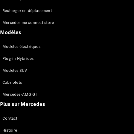
Tous les
Recharger en déplacement
SUVs
EQA
Électrique
Mercedes me connect store
EQE
Électrique
SUV
Modèles
EQS
Électrique
SUV
Modèles électriques
Mercedes-
Maybach
Électrique
Plug-in Hybrides
EQS SUV
GLA
Modèles SUV
GLA
Nouveau
GLA
Nouveau
Électrique
Cabriolets
GLB
Électrique
GLB
Mercedes-AMG GT
GLC
Électrique
Plus sur Mercedes
GLC
GLC Coupé
GLE
Contact
GLE
Nouveau
Histoire
GLE Coupé