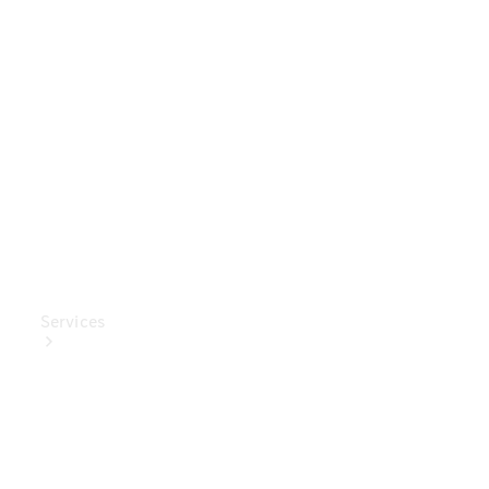
Mercedes-
Benz
Collection
Entretien
de voiture
Services