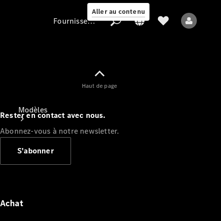
Aller au contenu
Fournisseur / Protection des données
Fournisseur /
Haut de page
Protection des
données
Modèles
Rester en contact avec nous.
Abonnez-vous à notre newsletter.
S'abonner
Tous les modèles
Nouveaux modèles
Achat