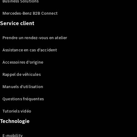
Business Solutions
EQS
Électrique
Berline
Mercedes-Benz B2B Connect
Classe E
Service client
Berline
Classe S
Classe S
Prendre un rendez-vous en atelier
Limousine
Mercedes-
Assistance en cas d'accident
Maybach
Classe S
Accessoires d'origine
Rappel de véhicules
Configurateur
Mercedes-
Manuels d'utilisation
Benz Store
SUV
Questions fréquentes
Tutoriels vidéo
Technologie
E-mobility