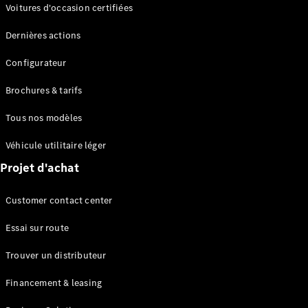
Modèles électriques
Voitures d'occasion certifiées
Modèles Plug-in Hybrid
Dernières actions
Berline
Configurateur
Brochures & tarifs
Tous nos modèles
Véhicule utilitaire léger
Tous les
Projet d'achat
Berlines
CLA
Électrique
Customer contact center
CLA
Classe C
Essai sur route
Berline
Classe
Trouver un distributeur
C
Électrique
Berline
Financement & leasing
EQE
Électrique
Berline