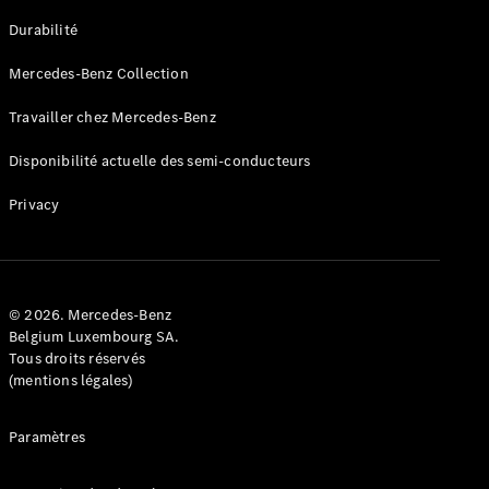
GLE
Nouveau
Durabilité
Coupé
GLS
Mercedes-Benz Collection
GLS
Nouveau
Mercedes-
Travailler chez Mercedes-Benz
Maybach
GLS SUV
Disponibilité actuelle des semi-conducteurs
Mercedes-
Maybach
Nouveau
Privacy
GLS SUV
Classe G
Véhicule
Électrique
tout-
terrain
© 2026. Mercedes-Benz
Classe G
Belgium Luxembourg SA.
Véhicule
Tous droits réservés
tout-terrain
(mentions légales)
Configurateur
Paramètres
Mercedes-
Benz Store