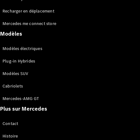
Tous les
Recharger en déplacement
SUVs
EQA
Électrique
Mercedes me connect store
EQE
Électrique
SUV
Modèles
EQS
Électrique
SUV
Modèles électriques
Mercedes-
Maybach
Électrique
Plug-in Hybrides
EQS SUV
GLA
Modèles SUV
GLA
Nouveau
GLA
Nouveau
Électrique
Cabriolets
GLB
Électrique
GLB
Mercedes-AMG GT
GLC
Électrique
Plus sur Mercedes
GLC
GLC Coupé
GLE
Contact
GLE
Nouveau
Histoire
GLE Coupé