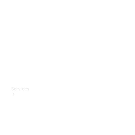
Mercedes-
Benz
Collection
Entretien
de voiture
Services