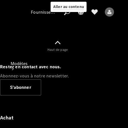
Aller au contenu
Fournisseur / Protection des données
Fournisseur /
Haut de page
Protection des
données
Modèles
Rester en contact avec nous.
Abonnez-vous à notre newsletter.
S'abonner
Tous les modèles
Nouveaux modèles
Achat