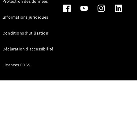
Protection des données
Break
Informations juridiques
Conditions d'utilisation
Tous les
Déclaration d’accessibilité
Breaks
CLA
Licences FOSS
Shooting
Électrique
Brake
CLA
Shooting
Brake
Classe C
Break
Classe C
Break All-
Terrain
Classe E