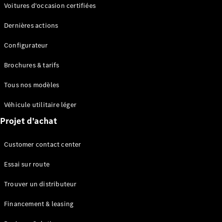
Modèles électriques
Voitures d'occasion certifiées
Modèles Plug-in Hybrid
Dernières actions
Berline
Configurateur
Brochures & tarifs
Tous nos modèles
Véhicule utilitaire léger
Tous les
Projet d'achat
Berlines
CLA
Électrique
Customer contact center
CLA
Classe C
Essai sur route
Berline
Classe
Trouver un distributeur
C
Électrique
Berline
Financement & leasing
EQE
Électrique
Berline