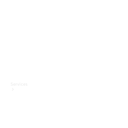
Mercedes-
Benz
Collection
Entretien
de voiture
Services