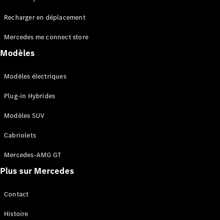
Tous les
Recharger en déplacement
SUVs
EQA
Électrique
Mercedes me connect store
EQE
Électrique
SUV
Modèles
EQS
Électrique
SUV
Modèles électriques
Mercedes-
Maybach
Électrique
Plug-in Hybrides
EQS SUV
GLA
Modèles SUV
GLA
Nouveau
GLA
Nouveau
Électrique
Cabriolets
GLB
Électrique
GLB
Mercedes-AMG GT
GLC
Électrique
Plus sur Mercedes
GLC
GLC Coupé
GLE
Contact
GLE
Nouveau
Histoire
GLE Coupé