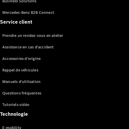
Business Solutions
EQS
Électrique
Berline
Mercedes-Benz B2B Connect
Classe E
Service client
Berline
Classe S
Classe S
Prendre un rendez-vous en atelier
Limousine
Mercedes-
Assistance en cas d'accident
Maybach
Classe S
Accessoires d'origine
Rappel de véhicules
Configurateur
Mercedes-
Manuels d'utilisation
Benz Store
SUV
Questions fréquentes
Tutoriels vidéo
Technologie
E-mobility