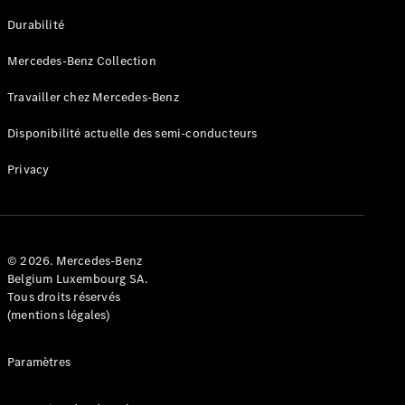
GLE
Nouveau
Durabilité
Coupé
GLS
Mercedes-Benz Collection
GLS
Nouveau
Mercedes-
Travailler chez Mercedes-Benz
Maybach
GLS SUV
Disponibilité actuelle des semi-conducteurs
Mercedes-
Maybach
Nouveau
Privacy
GLS SUV
Classe G
Véhicule
Électrique
tout-
terrain
© 2026. Mercedes-Benz
Classe G
Belgium Luxembourg SA.
Véhicule
Tous droits réservés
tout-terrain
(mentions légales)
Configurateur
Paramètres
Mercedes-
Benz Store