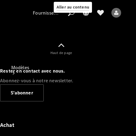
Aller au contenu
Fournisseur / Protection des données
Fournisseur /
Haut de page
Protection des
données
Modèles
Rester en contact avec nous.
Abonnez-vous à notre newsletter.
S'abonner
Tous les modèles
Nouveaux modèles
Achat