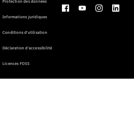
Protection des données
Break
Informations juridiques
Conditions d'utilisation
Tous les
Déclaration d’accessibilité
Breaks
CLA
Licences FOSS
Shooting
Électrique
Brake
CLA
Shooting
Brake
Classe C
Break
Classe C
Break All-
Terrain
Classe E