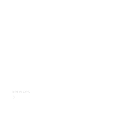
Mercedes-
Benz
Collection
Entretien
de voiture
Services