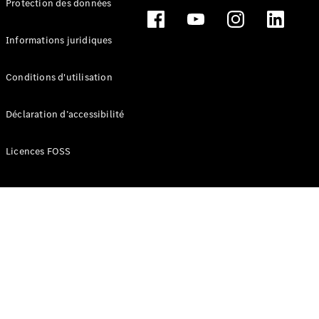
Protection des données
Break
Informations juridiques
Conditions d'utilisation
Tous les
Déclaration d’accessibilité
Breaks
CLA
Licences FOSS
Shooting
Électrique
Brake
CLA
Shooting
Brake
Classe C
Break
Classe C
Break All-
Terrain
Classe E