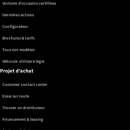
Modèles électriques
Voitures d'occasion certifiées
Modèles Plug-in Hybrid
Dernières actions
Berline
Configurateur
Brochures & tarifs
Tous nos modèles
Véhicule utilitaire léger
Tous les
Projet d'achat
Berlines
CLA
Électrique
Customer contact center
CLA
Classe C
Essai sur route
Berline
Classe
Trouver un distributeur
C
Électrique
Berline
Financement & leasing
EQE
Électrique
Berline