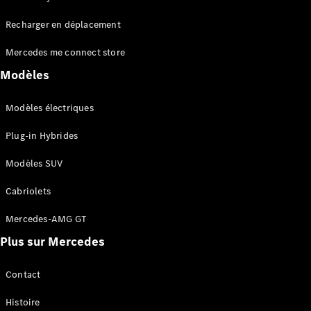
Tous les
Recharger en déplacement
SUVs
EQA
Électrique
Mercedes me connect store
EQE
Électrique
SUV
Modèles
EQS
Électrique
SUV
Modèles électriques
Mercedes-
Maybach
Électrique
Plug-in Hybrides
EQS SUV
GLA
Modèles SUV
GLA
Nouveau
GLA
Nouveau
Électrique
Cabriolets
GLB
Électrique
GLB
Mercedes-AMG GT
GLC
Électrique
Plus sur Mercedes
GLC
GLC Coupé
GLE
Contact
GLE
Nouveau
Histoire
GLE Coupé