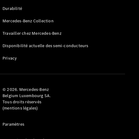
GLE
Nouveau
Durabilité
Coupé
GLS
Mercedes-Benz Collection
GLS
Nouveau
Mercedes-
Travailler chez Mercedes-Benz
Maybach
GLS SUV
Disponibilité actuelle des semi-conducteurs
Mercedes-
Maybach
Nouveau
Privacy
GLS SUV
Classe G
Véhicule
Électrique
tout-
terrain
© 2026. Mercedes-Benz
Classe G
Belgium Luxembourg SA.
Véhicule
Tous droits réservés
tout-terrain
(mentions légales)
Configurateur
Paramètres
Mercedes-
Benz Store