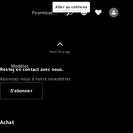
Aller au contenu
Fournisseur / Protection des données
Fournisseur /
Haut de page
Protection des
données
Modèles
Rester en contact avec nous.
Abonnez-vous à notre newsletter.
S'abonner
Tous les modèles
Nouveaux modèles
Achat