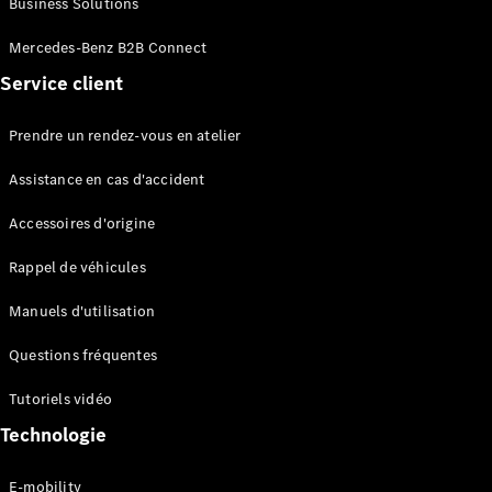
Business Solutions
EQS
Électrique
Berline
Mercedes-Benz B2B Connect
Classe E
Service client
Berline
Classe S
Classe S
Prendre un rendez-vous en atelier
Limousine
Mercedes-
Assistance en cas d'accident
Maybach
Classe S
Accessoires d'origine
Rappel de véhicules
Configurateur
Mercedes-
Manuels d'utilisation
Benz Store
SUV
Questions fréquentes
Tutoriels vidéo
Technologie
E-mobility