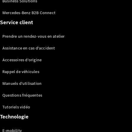
Business Solutions
EQS
Électrique
Berline
Mercedes-Benz B2B Connect
Classe E
Service client
Berline
Classe S
Classe S
Prendre un rendez-vous en atelier
Limousine
Mercedes-
Assistance en cas d'accident
Maybach
Classe S
Accessoires d'origine
Rappel de véhicules
Configurateur
Mercedes-
Manuels d'utilisation
Benz Store
SUV
Questions fréquentes
Tutoriels vidéo
Technologie
E-mobility