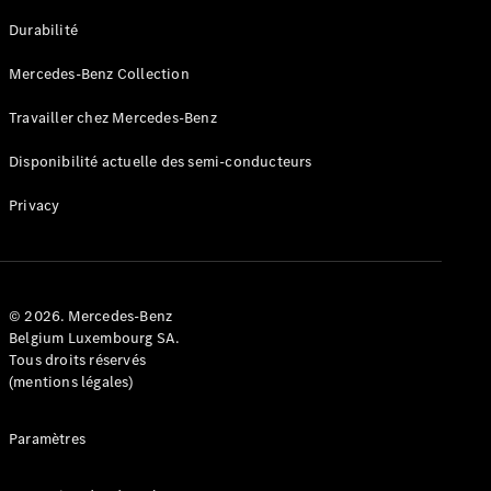
GLE
Nouveau
Durabilité
Coupé
GLS
Mercedes-Benz Collection
GLS
Nouveau
Mercedes-
Travailler chez Mercedes-Benz
Maybach
GLS SUV
Disponibilité actuelle des semi-conducteurs
Mercedes-
Maybach
Nouveau
Privacy
GLS SUV
Classe G
Véhicule
Électrique
tout-
terrain
© 2026. Mercedes-Benz
Classe G
Belgium Luxembourg SA.
Véhicule
Tous droits réservés
tout-terrain
(mentions légales)
Configurateur
Paramètres
Mercedes-
Benz Store