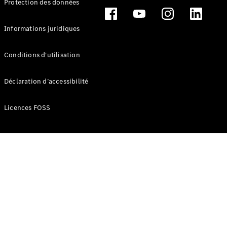
Protection des données
Break
Informations juridiques
Conditions d'utilisation
Tous les
Déclaration d’accessibilité
Breaks
CLA
Licences FOSS
Shooting
Électrique
Brake
CLA
Shooting
Brake
Classe C
Break
Classe C
Break All-
Terrain
Classe E