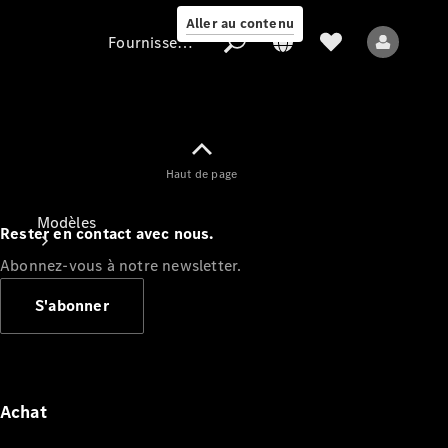
Aller au contenu
Fournisseur / Protection des données
Fournisseur /
Haut de page
Protection des
données
Modèles
Rester en contact avec nous.
Abonnez-vous à notre newsletter.
S'abonner
Tous les modèles
Nouveaux modèles
Achat