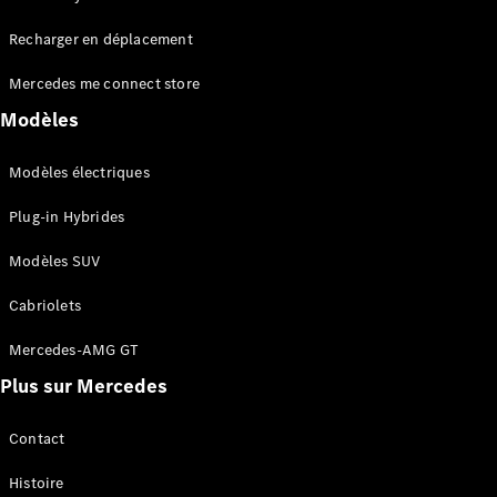
Tous les
Recharger en déplacement
SUVs
EQA
Électrique
Mercedes me connect store
EQE
Électrique
SUV
Modèles
EQS
Électrique
SUV
Modèles électriques
Mercedes-
Maybach
Électrique
Plug-in Hybrides
EQS SUV
GLA
Modèles SUV
GLA
Nouveau
GLA
Nouveau
Électrique
Cabriolets
GLB
Électrique
GLB
Mercedes-AMG GT
GLC
Électrique
Plus sur Mercedes
GLC
GLC Coupé
GLE
Contact
GLE
Nouveau
Histoire
GLE Coupé