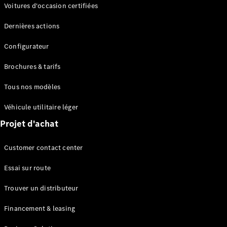
Modèles électriques
Voitures d'occasion certifiées
Modèles Plug-in Hybrid
Dernières actions
Berline
Configurateur
Brochures & tarifs
Tous nos modèles
Véhicule utilitaire léger
Tous les
Projet d'achat
Berlines
CLA
Électrique
Customer contact center
CLA
Classe C
Essai sur route
Berline
Classe
Trouver un distributeur
C
Électrique
Berline
Financement & leasing
EQE
Électrique
Berline