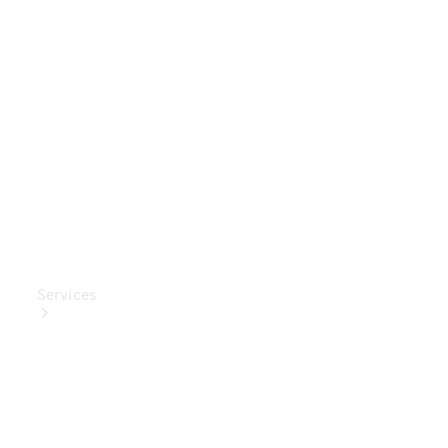
Mercedes-
Benz
Collection
Entretien
de voiture
Services