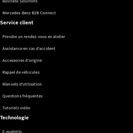
Business Solutions
EQS
Électrique
Berline
Mercedes-Benz B2B Connect
Classe E
Service client
Berline
Classe S
Classe S
Prendre un rendez-vous en atelier
Limousine
Mercedes-
Assistance en cas d'accident
Maybach
Classe S
Accessoires d'origine
Rappel de véhicules
Configurateur
Mercedes-
Manuels d'utilisation
Benz Store
SUV
Questions fréquentes
Tutoriels vidéo
Technologie
E-mobility