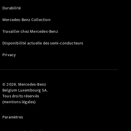
GLE
Nouveau
Durabilité
Coupé
GLS
Mercedes-Benz Collection
GLS
Nouveau
Mercedes-
Travailler chez Mercedes-Benz
Maybach
GLS SUV
Disponibilité actuelle des semi-conducteurs
Mercedes-
Maybach
Nouveau
Privacy
GLS SUV
Classe G
Véhicule
Électrique
tout-
terrain
© 2026. Mercedes-Benz
Classe G
Belgium Luxembourg SA.
Véhicule
Tous droits réservés
tout-terrain
(mentions légales)
Configurateur
Paramètres
Mercedes-
Benz Store