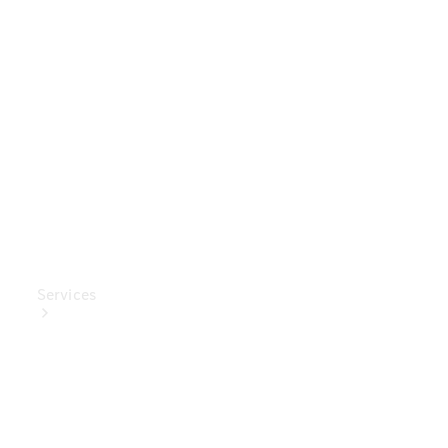
Mercedes-
Benz
Collection
Entretien
de voiture
Services