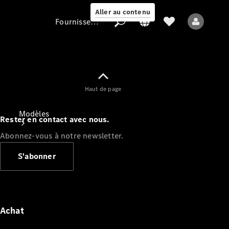
Aller au contenu
Fournisseur / Protection des données
Fournisseur /
Haut de page
Protection des
données
Modèles
Rester en contact avec nous.
Abonnez-vous à notre newsletter.
S'abonner
Tous les modèles
Nouveaux modèles
Achat