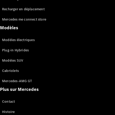
Tous les
Recharger en déplacement
SUVs
EQA
Électrique
Mercedes me connect store
EQE
Électrique
SUV
Modèles
EQS
Électrique
SUV
Modèles électriques
Mercedes-
Maybach
Électrique
Plug-in Hybrides
EQS SUV
GLA
Modèles SUV
GLA
Nouveau
GLA
Nouveau
Électrique
Cabriolets
GLB
Électrique
GLB
Mercedes-AMG GT
GLC
Électrique
Plus sur Mercedes
GLC
GLC Coupé
GLE
Contact
GLE
Nouveau
Histoire
GLE Coupé