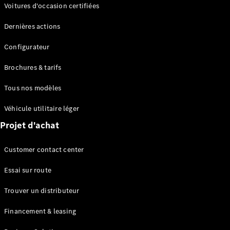
Modèles électriques
Voitures d'occasion certifiées
Modèles Plug-in Hybrid
Dernières actions
Berline
Configurateur
Brochures & tarifs
Tous nos modèles
Véhicule utilitaire léger
Tous les
Projet d'achat
Berlines
CLA
Électrique
Customer contact center
CLA
Classe C
Essai sur route
Berline
Classe
Trouver un distributeur
C
Électrique
Berline
Financement & leasing
EQE
Électrique
Berline