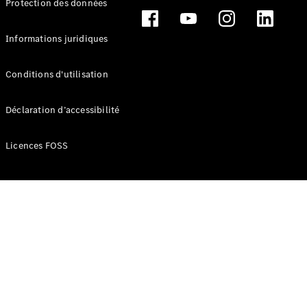
Protection des données
Break
Informations juridiques
Conditions d'utilisation
Tous les
Déclaration d’accessibilité
Breaks
CLA
Licences FOSS
Shooting
Électrique
Brake
CLA
Shooting
Brake
Classe C
Break
Classe C
Break All-
Terrain
Classe E