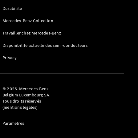
GLE
Nouveau
Durabilité
Coupé
GLS
Mercedes-Benz Collection
GLS
Nouveau
Mercedes-
Travailler chez Mercedes-Benz
Maybach
GLS SUV
Disponibilité actuelle des semi-conducteurs
Mercedes-
Maybach
Nouveau
Privacy
GLS SUV
Classe G
Véhicule
Électrique
tout-
terrain
© 2026. Mercedes-Benz
Classe G
Belgium Luxembourg SA.
Véhicule
Tous droits réservés
tout-terrain
(mentions légales)
Configurateur
Paramètres
Mercedes-
Benz Store