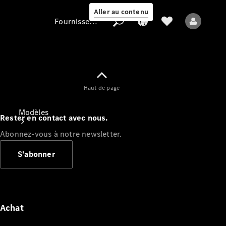
Aller au contenu
Fournisseur / Protection des données
Fournisseur /
Haut de page
Protection des
données
Modèles
Rester en contact avec nous.
Abonnez-vous à notre newsletter.
S'abonner
Tous les modèles
Nouveaux modèles
Achat