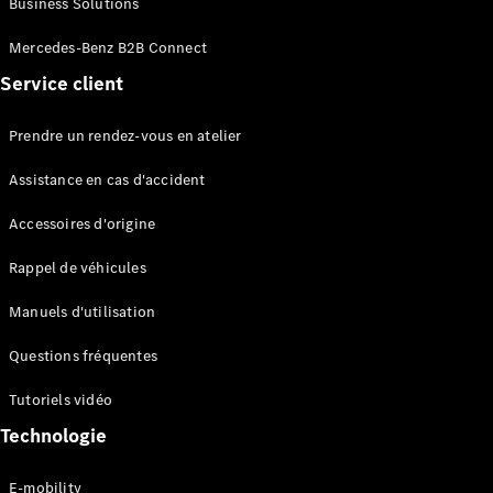
Business Solutions
EQS
Électrique
Berline
Mercedes-Benz B2B Connect
Classe E
Service client
Berline
Classe S
Classe S
Prendre un rendez-vous en atelier
Limousine
Mercedes-
Assistance en cas d'accident
Maybach
Classe S
Accessoires d'origine
Rappel de véhicules
Configurateur
Mercedes-
Manuels d'utilisation
Benz Store
SUV
Questions fréquentes
Tutoriels vidéo
Technologie
E-mobility