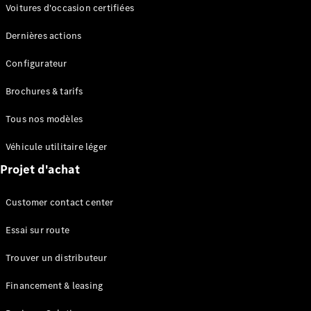
Modèles électriques
Voitures d'occasion certifiées
Modèles Plug-in Hybrid
Dernières actions
Berline
Configurateur
Brochures & tarifs
Tous nos modèles
Véhicule utilitaire léger
Tous les
Projet d'achat
Berlines
CLA
Électrique
Customer contact center
CLA
Classe C
Essai sur route
Berline
Classe
Trouver un distributeur
C
Nouveau
Électrique
Berline
Financement & leasing
EQE
Électrique
Berline