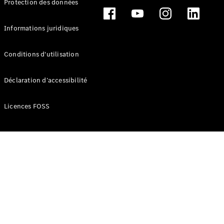
Protection des données
Break
Informations juridiques
Conditions d'utilisation
Tous les
Déclaration d’accessibilité
Breaks
CLA
Licences FOSS
Shooting
Électrique
Brake
CLA
Shooting
Brake
Classe C
Break
Classe C
Break All-
Terrain
Classe E