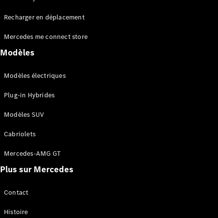
Tous les
Recharger en déplacement
SUVs
EQA
Électrique
Mercedes me connect store
EQE
Électrique
SUV
Modèles
EQS
Électrique
SUV
Modèles électriques
Mercedes-
Maybach
Électrique
Plug-in Hybrides
EQS SUV
GLA
Modèles SUV
GLA
Nouveau
GLA
Nouveau
Électrique
Cabriolets
GLB
Électrique
GLB
Mercedes-AMG GT
GLC
Électrique
Plus sur Mercedes
GLC
GLC Coupé
GLE
Contact
GLE
Nouveau
Histoire
GLE Coupé