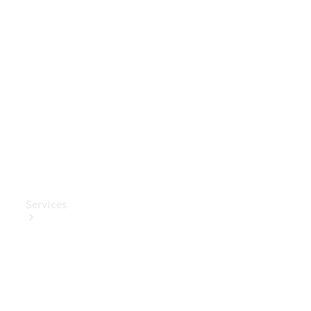
Mercedes-
Benz
Collection
Entretien
de voiture
Services