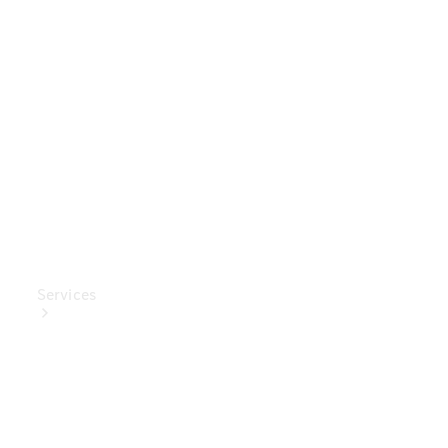
Mercedes-
Benz
Collection
Entretien
de voiture
Services