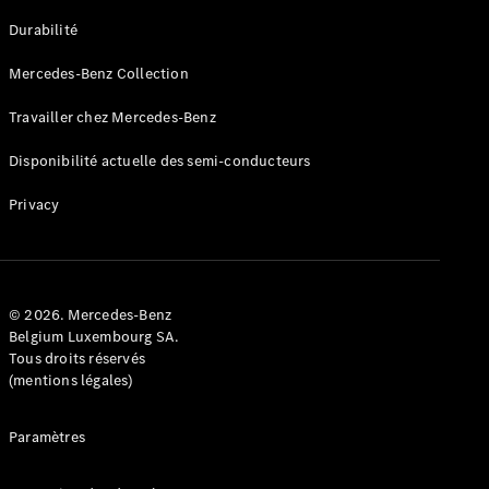
GLE
Nouveau
Durabilité
Coupé
GLS
Mercedes-Benz Collection
GLS
Nouveau
Mercedes-
Travailler chez Mercedes-Benz
Maybach
GLS SUV
Disponibilité actuelle des semi-conducteurs
Mercedes-
Maybach
Nouveau
Privacy
GLS SUV
Classe G
Véhicule
Électrique
tout-
terrain
© 2026. Mercedes-Benz
Classe G
Belgium Luxembourg SA.
Véhicule
Tous droits réservés
tout-terrain
(mentions légales)
Configurateur
Paramètres
Mercedes-
Benz Store