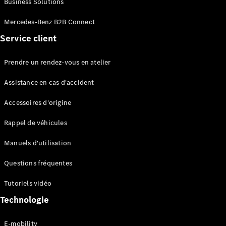
Business Solutions
EQS
Électrique
Berline
Mercedes-Benz B2B Connect
Classe E
Service client
Berline
Classe S
Classe S
Prendre un rendez-vous en atelier
Limousine
Mercedes-
Assistance en cas d'accident
Maybach
Classe S
Accessoires d'origine
Rappel de véhicules
Configurateur
Mercedes-
Manuels d'utilisation
Benz Store
SUV
Questions fréquentes
Tutoriels vidéo
Technologie
E-mobility