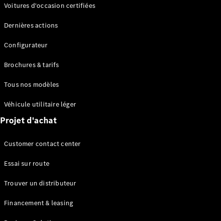
Modèles électriques
Voitures d'occasion certifiées
Modèles Plug-in Hybrid
Dernières actions
Berline
Configurateur
Brochures & tarifs
Tous nos modèles
Véhicule utilitaire léger
Tous les
Projet d'achat
Berlines
CLA
Électrique
Customer contact center
CLA
Classe C
Essai sur route
Berline
Classe
Trouver un distributeur
C
Électrique
Berline
Financement & leasing
EQE
Électrique
Berline