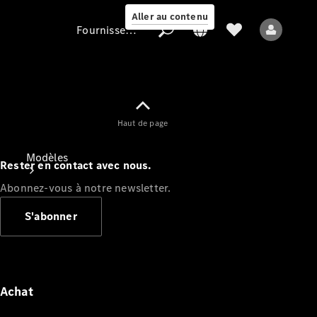
Aller au contenu
Fournisseur / Protection des données
Fournisseur /
Haut de page
Protection des
données
Modèles
Rester en contact avec nous.
Abonnez-vous à notre newsletter.
S'abonner
Tous les modèles
Nouveaux modèles
Achat