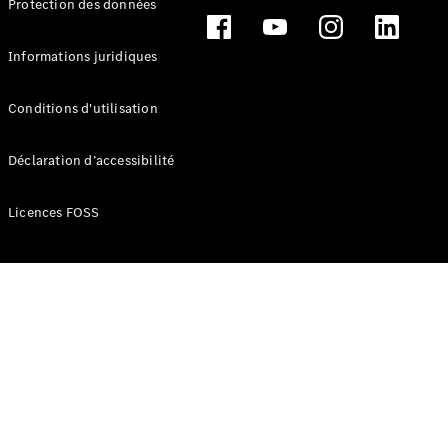
Protection des données
Break
Informations juridiques
Conditions d'utilisation
Tous les
Déclaration d’accessibilité
Breaks
CLA
Licences FOSS
Shooting
Électrique
Brake
CLA
Shooting
Brake
Classe C
Break
Classe C
Break All-
Terrain
Classe E