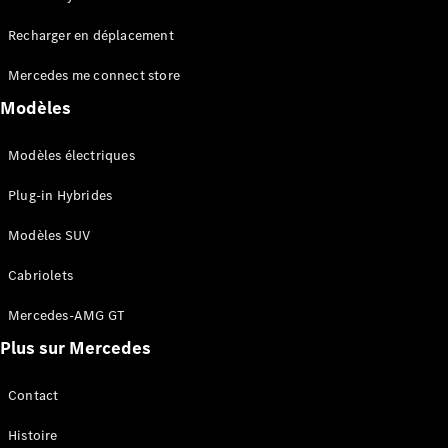
Tous les
Recharger en déplacement
SUVs
EQA
Électrique
Mercedes me connect store
EQE
Électrique
SUV
Modèles
EQS
Électrique
SUV
Modèles électriques
Mercedes-
Maybach
Électrique
Plug-in Hybrides
EQS SUV
GLA
Modèles SUV
GLA
Nouveau
GLA
Nouveau
Électrique
Cabriolets
GLB
Électrique
GLB
Mercedes-AMG GT
GLC
Électrique
Plus sur Mercedes
GLC
GLC Coupé
GLE
Contact
GLE
Nouveau
Histoire
GLE Coupé