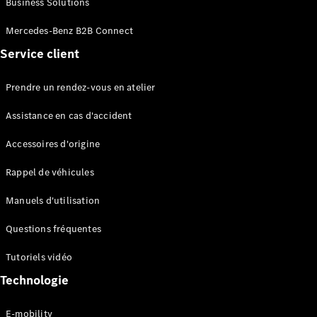
Business Solutions
EQS
Électrique
Berline
Mercedes-Benz B2B Connect
Classe E
Service client
Berline
Classe S
Classe S
Prendre un rendez-vous en atelier
Limousine
Mercedes-
Assistance en cas d'accident
Maybach
Classe S
Accessoires d'origine
Rappel de véhicules
Configurateur
Mercedes-
Manuels d'utilisation
Benz Store
SUV
Questions fréquentes
Tutoriels vidéo
Technologie
E-mobility