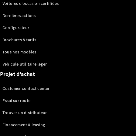
Modèles électriques
Voitures d'occasion certifiées
Modèles Plug-in Hybrid
Dernières actions
Berline
Configurateur
Brochures & tarifs
Tous nos modèles
Véhicule utilitaire léger
Tous les
Projet d'achat
Berlines
CLA
Électrique
Customer contact center
CLA
Classe C
Essai sur route
Berline
Classe
Trouver un distributeur
C
Électrique
Berline
Financement & leasing
EQE
Électrique
Berline