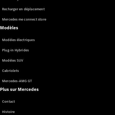
Tous les
Recharger en déplacement
SUVs
EQA
Électrique
Mercedes me connect store
EQE
Électrique
SUV
Modèles
EQS
Électrique
SUV
Modèles électriques
Mercedes-
Maybach
Électrique
Plug-in Hybrides
EQS SUV
GLA
Modèles SUV
GLA
Nouveau
GLA
Nouveau
Électrique
Cabriolets
GLB
Électrique
GLB
Mercedes-AMG GT
GLC
Électrique
Plus sur Mercedes
GLC
GLC Coupé
GLE
Contact
GLE
Nouveau
Histoire
GLE Coupé