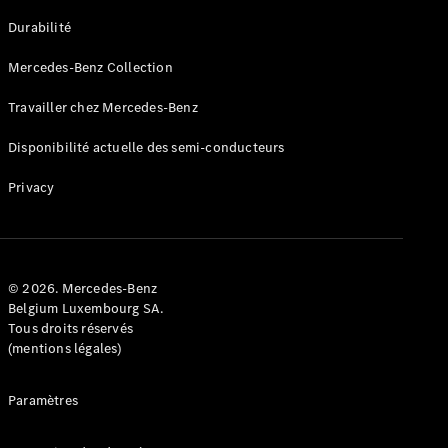
GLE
Nouveau
Durabilité
Coupé
GLS
Mercedes-Benz Collection
GLS
Nouveau
Mercedes-
Travailler chez Mercedes-Benz
Maybach
GLS SUV
Disponibilité actuelle des semi-conducteurs
Mercedes-
Maybach
Nouveau
Privacy
GLS SUV
Classe G
Véhicule
Électrique
tout-
terrain
© 2026. Mercedes-Benz
Classe G
Belgium Luxembourg SA.
Véhicule
Tous droits réservés
tout-terrain
(mentions légales)
Configurateur
Paramètres
Mercedes-
Benz Store