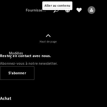
Aller au contenu
Fournisseur / Protection des données
Fournisseur /
Haut de page
Protection des
données
Modèles
Rester en contact avec nous.
Abonnez-vous à notre newsletter.
S'abonner
Tous les modèles
Nouveaux modèles
Achat