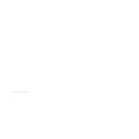
Mercedes-
Benz
Collection
Entretien
de voiture
Services