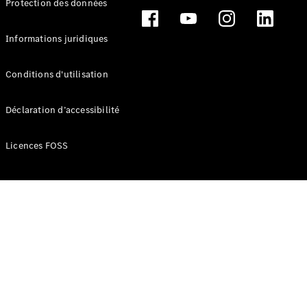
Protection des données
Break
Informations juridiques
Conditions d'utilisation
Tous les
Déclaration d’accessibilité
Breaks
CLA
Licences FOSS
Shooting
Électrique
Brake
CLA
Shooting
Brake
Classe C
Break
Classe C
Break All-
Terrain
Classe E