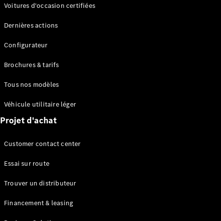
Modèles électriques
Voitures d'occasion certifiées
Modèles Plug-in Hybrid
Dernières actions
Berline
Configurateur
Brochures & tarifs
Tous nos modèles
Véhicule utilitaire léger
Tous les
Projet d'achat
Berlines
CLA
Électrique
Customer contact center
CLA
Classe C
Essai sur route
Berline
Classe
Trouver un distributeur
C
Électrique
Berline
Financement & leasing
EQE
Électrique
Berline