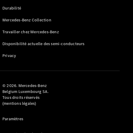
GLE
Nouveau
Durabilité
Coupé
GLS
Mercedes-Benz Collection
GLS
Nouveau
Mercedes-
Travailler chez Mercedes-Benz
Maybach
GLS SUV
Disponibilité actuelle des semi-conducteurs
Mercedes-
Maybach
Nouveau
Privacy
GLS SUV
Classe G
Véhicule
Électrique
tout-
terrain
© 2026. Mercedes-Benz
Classe G
Belgium Luxembourg SA.
Véhicule
Tous droits réservés
tout-terrain
(mentions légales)
Configurateur
Paramètres
Mercedes-
Benz Store