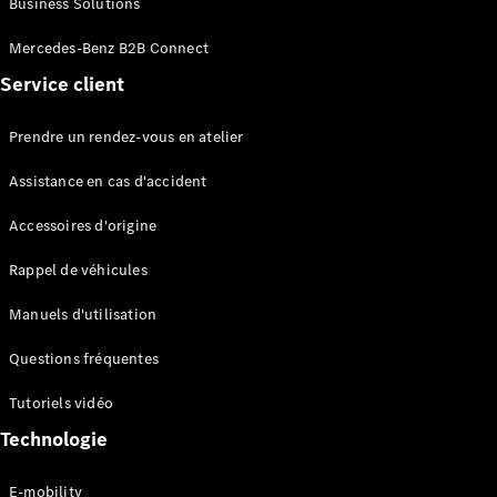
Business Solutions
EQS
Électrique
Berline
Mercedes-Benz B2B Connect
Classe E
Service client
Berline
Classe S
Classe S
Prendre un rendez-vous en atelier
Limousine
Mercedes-
Assistance en cas d'accident
Maybach
Classe S
Accessoires d'origine
Rappel de véhicules
Configurateur
Mercedes-
Manuels d'utilisation
Benz Store
SUV
Questions fréquentes
Tutoriels vidéo
Technologie
E-mobility