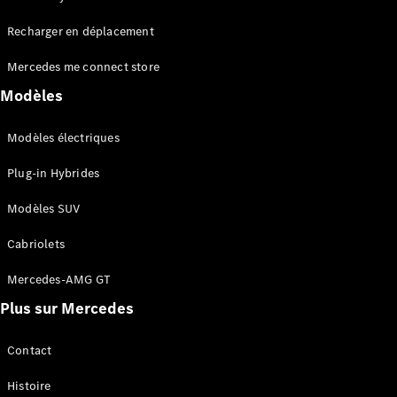
Tous les
Recharger en déplacement
SUVs
EQA
Électrique
Mercedes me connect store
EQE
Électrique
SUV
Modèles
EQS
Électrique
SUV
Modèles électriques
Mercedes-
Maybach
Électrique
Plug-in Hybrides
EQS SUV
GLA
Modèles SUV
GLA
Nouveau
GLA
Nouveau
Électrique
Cabriolets
GLB
Électrique
GLB
Mercedes-AMG GT
GLC
Électrique
Plus sur Mercedes
GLC
GLC Coupé
GLE
Contact
GLE
Nouveau
Histoire
GLE Coupé