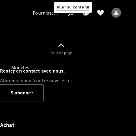
Aller au contenu
Fournisseur / Protection des données
Fournisseur /
Haut de page
Protection des
données
Modèles
Rester en contact avec nous.
Abonnez-vous à notre newsletter.
S'abonner
Tous les modèles
Nouveaux modèles
Achat