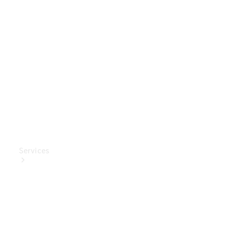
Mercedes-
Benz
Collection
Entretien
de voiture
Services