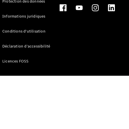
Protection des données
Break
Informations juridiques
Conditions d'utilisation
Tous les
Déclaration d’accessibilité
Breaks
CLA
Licences FOSS
Shooting
Électrique
Brake
CLA
Shooting
Brake
Classe C
Break
Classe C
Break All-
Terrain
Classe E