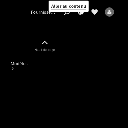
Aller au contenu
Fournisseur / Protection des données
Fournisseur /
Haut de page
Protection des
données
Modèles
Tous les modèles
Nouveaux modèles