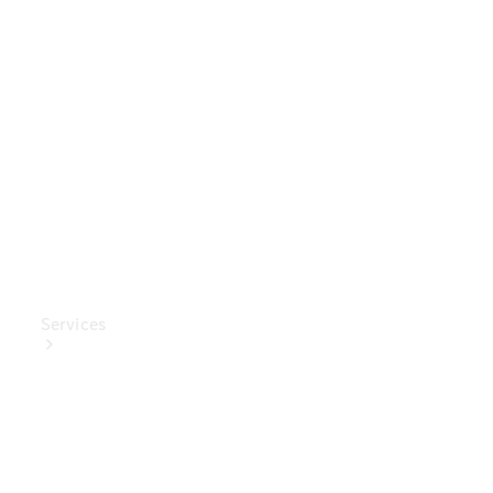
Mercedes-
Benz
Collection
Entretien
de voiture
Services