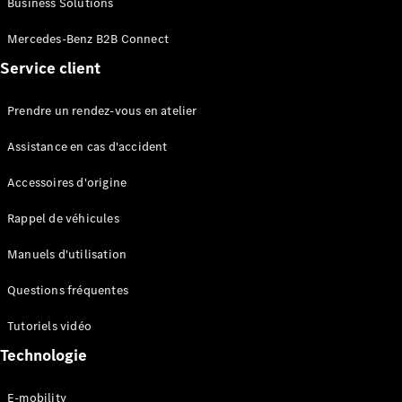
Business Solutions
EQS
Électrique
Berline
Mercedes-Benz B2B Connect
Classe E
Service client
Berline
Classe S
Classe S
Prendre un rendez-vous en atelier
Limousine
Mercedes-
Assistance en cas d'accident
Maybach
Classe S
Accessoires d'origine
Rappel de véhicules
Configurateur
Mercedes-
Manuels d'utilisation
Benz Store
SUV
Questions fréquentes
Tutoriels vidéo
Technologie
E-mobility