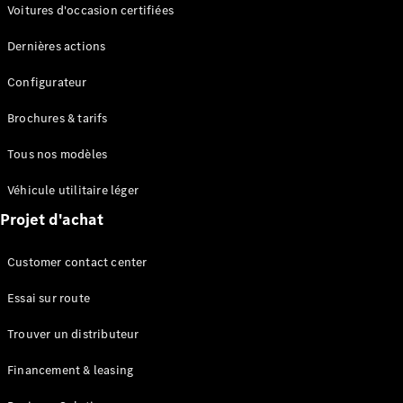
Modèles électriques
Voitures d'occasion certifiées
Modèles Plug-in Hybrid
Dernières actions
Berline
Configurateur
Brochures & tarifs
Tous nos modèles
Véhicule utilitaire léger
Tous les
Projet d'achat
Berlines
CLA
Électrique
Customer contact center
CLA
Classe C
Essai sur route
Berline
Classe
Trouver un distributeur
C
Électrique
Berline
Financement & leasing
EQE
Électrique
Berline