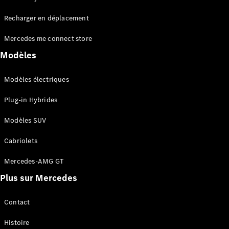
Tous les
Recharger en déplacement
SUVs
EQA
Électrique
Mercedes me connect store
EQE
Électrique
SUV
Modèles
EQS
Électrique
SUV
Modèles électriques
Mercedes-
Maybach
Électrique
Plug-in Hybrides
EQS SUV
GLA
Modèles SUV
GLA
Nouveau
GLA
Nouveau
Électrique
Cabriolets
GLB
Électrique
GLB
Mercedes-AMG GT
GLC
Électrique
Plus sur Mercedes
GLC
GLC Coupé
GLE
Contact
GLE
Nouveau
Histoire
GLE Coupé