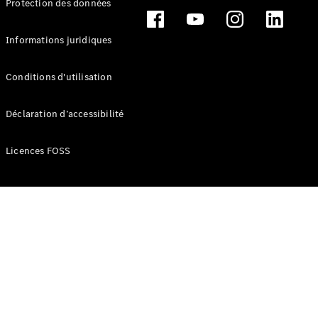
Protection des données
Break
Informations juridiques
Conditions d'utilisation
Tous les
Déclaration d’accessibilité
Breaks
CLA
Licences FOSS
Shooting
Électrique
Brake
CLA
Shooting
Brake
Classe C
Break
Classe C
Break All-
Terrain
Classe E