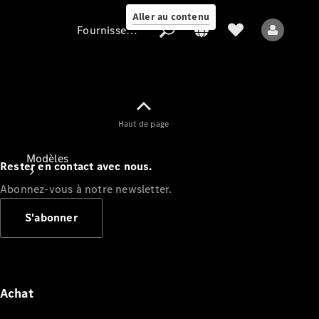
Aller au contenu
Fournisseur / Protection des données
Fournisseur /
Haut de page
Protection des
données
Modèles
Rester en contact avec nous.
Abonnez-vous à notre newsletter.
S'abonner
Tous les modèles
Nouveaux modèles
Achat