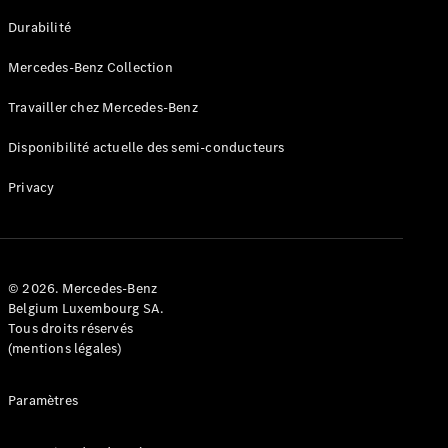
GLE
Nouveau
Durabilité
Coupé
GLS
Mercedes-Benz Collection
GLS
Nouveau
Mercedes-
Travailler chez Mercedes-Benz
Maybach
GLS SUV
Disponibilité actuelle des semi-conducteurs
Mercedes-
Maybach
Nouveau
Privacy
GLS SUV
Classe G
Véhicule
Électrique
tout-
terrain
© 2026. Mercedes-Benz
Classe G
Belgium Luxembourg SA.
Véhicule
Tous droits réservés
tout-terrain
(mentions légales)
Configurateur
Paramètres
Mercedes-
Benz Store