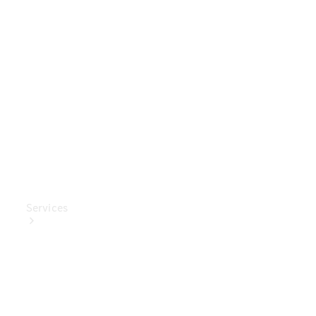
Mercedes-
Benz
Collection
Entretien
de voiture
Services