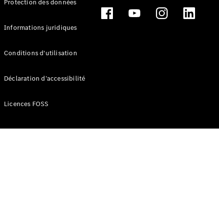
Protection des données
Break
Informations juridiques
Conditions d'utilisation
Tous les
Déclaration d’accessibilité
Breaks
CLA
Licences FOSS
Shooting
Électrique
Brake
CLA
Shooting
Brake
Classe C
Break
Classe C
Break All-
Terrain
Classe E