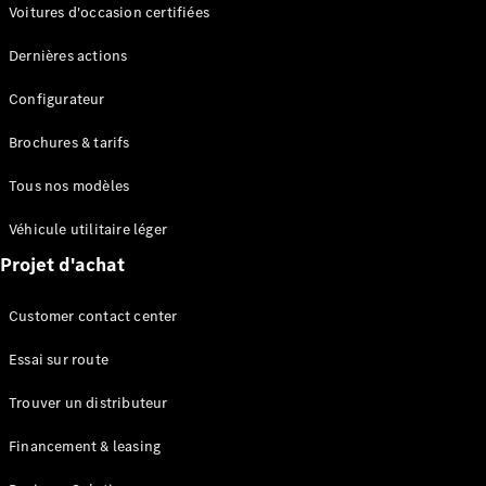
Modèles électriques
Voitures d'occasion certifiées
Modèles Plug-in Hybrid
Dernières actions
Berline
Configurateur
Brochures & tarifs
Tous nos modèles
Véhicule utilitaire léger
Tous les
Projet d'achat
Berlines
CLA
Électrique
Customer contact center
CLA
Classe C
Essai sur route
Berline
Classe
Trouver un distributeur
C
Électrique
Berline
Financement & leasing
EQE
Électrique
Berline