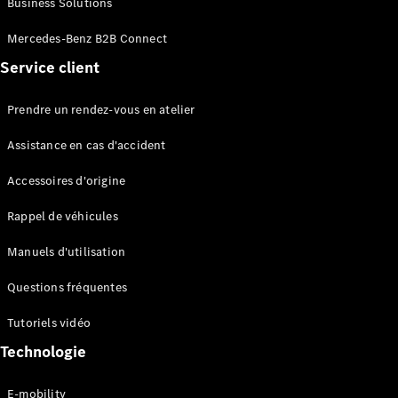
Business Solutions
EQS
Électrique
Berline
Mercedes-Benz B2B Connect
Classe E
Service client
Berline
Classe S
Classe S
Prendre un rendez-vous en atelier
Limousine
Mercedes-
Assistance en cas d'accident
Maybach
Classe S
Accessoires d'origine
Rappel de véhicules
Configurateur
Mercedes-
Manuels d'utilisation
Benz Store
SUV
Questions fréquentes
Tutoriels vidéo
Technologie
E-mobility