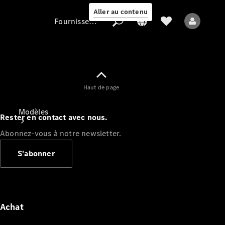
Aller au contenu
Fournisseur / Protection des données
Fournisseur /
Haut de page
Protection des
données
Modèles
Rester en contact avec nous.
Abonnez-vous à notre newsletter.
S'abonner
Tous les modèles
Nouveaux modèles
Achat