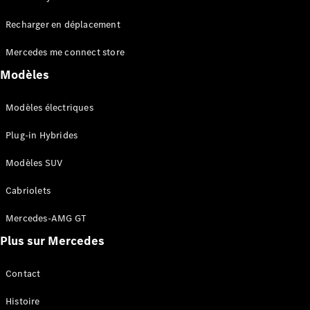
Tous les
Recharger en déplacement
SUVs
EQA
Électrique
Mercedes me connect store
EQE
Électrique
SUV
Modèles
EQS
Électrique
SUV
Modèles électriques
Mercedes-
Maybach
Électrique
Plug-in Hybrides
EQS SUV
GLA
Modèles SUV
GLA
Nouveau
GLA
Nouveau
Électrique
Cabriolets
GLB
Électrique
GLB
Mercedes-AMG GT
GLC
Électrique
Plus sur Mercedes
GLC
GLC Coupé
GLE
Contact
GLE
Nouveau
Histoire
GLE Coupé