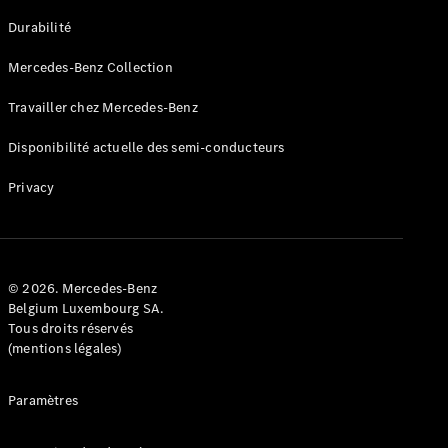
GLE
Nouveau
Durabilité
Coupé
GLS
Mercedes-Benz Collection
GLS
Nouveau
Mercedes-
Travailler chez Mercedes-Benz
Maybach
GLS SUV
Disponibilité actuelle des semi-conducteurs
Mercedes-
Maybach
Nouveau
Privacy
GLS SUV
Classe G
Véhicule
Électrique
tout-
terrain
© 2026. Mercedes-Benz
Classe G
Belgium Luxembourg SA.
Véhicule
Tous droits réservés
tout-terrain
(mentions légales)
Configurateur
Paramètres
Mercedes-
Benz Store