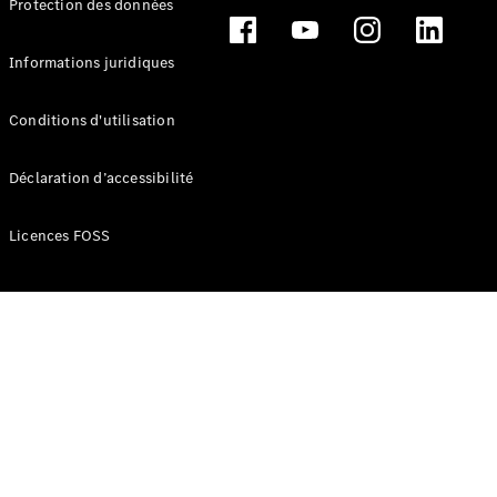
Protection des données
Break
Informations juridiques
Conditions d'utilisation
Tous les
Déclaration d’accessibilité
Breaks
CLA
Licences FOSS
Shooting
Électrique
Brake
CLA
Shooting
Brake
Classe C
Break
Classe C
Break All-
Terrain
Classe E