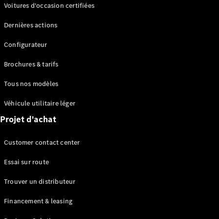
Modèles électriques
Voitures d'occasion certifiées
Modèles Plug-in Hybrid
Dernières actions
Berline
Configurateur
Brochures & tarifs
Tous nos modèles
Véhicule utilitaire léger
Tous les
Projet d'achat
Berlines
CLA
Électrique
Customer contact center
CLA
Classe C
Essai sur route
Berline
Classe
Trouver un distributeur
C
Électrique
Berline
Financement & leasing
EQE
Électrique
Berline