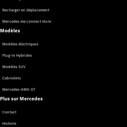
Tous les
Recharger en déplacement
SUVs
EQA
Électrique
Mercedes me connect store
EQE
Électrique
SUV
Modèles
EQS
Électrique
SUV
Modèles électriques
Mercedes-
Maybach
Électrique
Plug-in Hybrides
EQS SUV
GLA
Modèles SUV
GLA
Nouveau
GLA
Nouveau
Électrique
Cabriolets
GLB
Électrique
GLB
Mercedes-AMG GT
GLC
Électrique
Plus sur Mercedes
GLC
GLC Coupé
GLE
Contact
GLE
Nouveau
Histoire
GLE Coupé