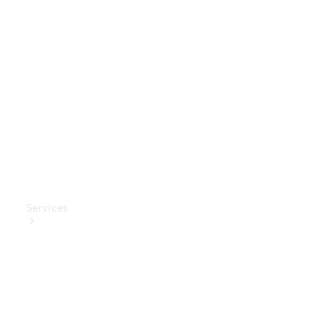
Mercedes-
Benz
Collection
Entretien
de voiture
Services