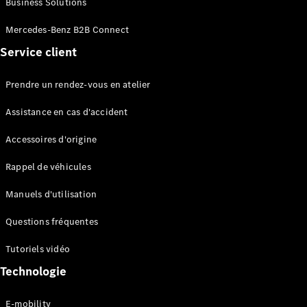
Business Solutions
EQS
Électrique
Berline
Mercedes-Benz B2B Connect
Classe E
Service client
Berline
Classe S
Classe S
Prendre un rendez-vous en atelier
Limousine
Mercedes-
Assistance en cas d'accident
Maybach
Classe S
Accessoires d'origine
Rappel de véhicules
Configurateur
Mercedes-
Manuels d'utilisation
Benz Store
SUV
Questions fréquentes
Tutoriels vidéo
Technologie
E-mobility