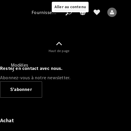
Aller au contenu
Fournisseur / Protection des données
Fournisseur /
Haut de page
Protection des
données
Modèles
Rester en contact avec nous.
Abonnez-vous à notre newsletter.
S'abonner
Tous les modèles
Nouveaux modèles
Achat