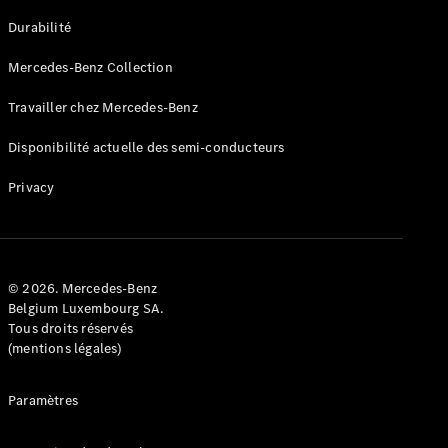
GLE
Nouveau
Durabilité
Coupé
GLS
Mercedes-Benz Collection
GLS
Nouveau
Mercedes-
Travailler chez Mercedes-Benz
Maybach
GLS SUV
Disponibilité actuelle des semi-conducteurs
Mercedes-
Maybach
Nouveau
Privacy
GLS SUV
Classe G
Véhicule
Électrique
tout-
terrain
© 2026. Mercedes-Benz
Classe G
Belgium Luxembourg SA.
Véhicule
Tous droits réservés
tout-terrain
(mentions légales)
Configurateur
Paramètres
Mercedes-
Benz Store