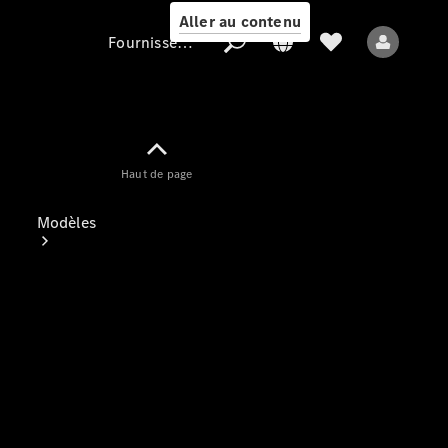
Aller au contenu
Fournisseur / Protection des données
Fournisseur /
Haut de page
Protection des
données
Modèles
Tous les modèles
Nouveaux modèles