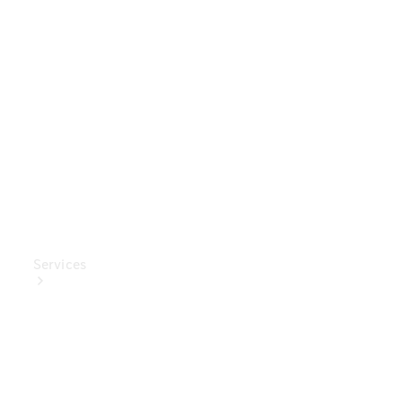
Mercedes-
Benz
Collection
Entretien
de voiture
Services