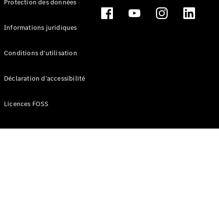
Protection des données
Break
Informations juridiques
Conditions d'utilisation
Tous les
Déclaration d’accessibilité
Breaks
CLA
Licences FOSS
Shooting
Électrique
Brake
CLA
Shooting
Brake
Classe C
Break
Classe C
Break All-
Terrain
Classe E