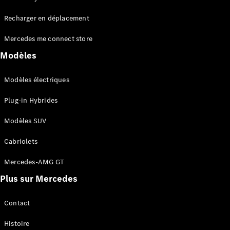
Tous les
Recharger en déplacement
SUVs
EQA
Électrique
Mercedes me connect store
EQE
Électrique
SUV
Modèles
EQS
Électrique
SUV
Modèles électriques
Mercedes-
Maybach
Électrique
Plug-in Hybrides
EQS SUV
GLA
Modèles SUV
GLA
Nouveau
GLA
Nouveau
Électrique
Cabriolets
GLB
Électrique
GLB
Mercedes-AMG GT
GLC
Électrique
Plus sur Mercedes
GLC
GLC Coupé
GLE
Contact
GLE
Nouveau
Histoire
GLE Coupé