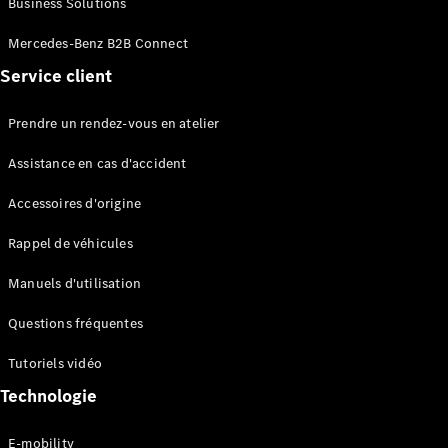
Business Solutions
EQS
Électrique
Berline
Mercedes-Benz B2B Connect
Classe E
Service client
Berline
Classe S
Classe S
Prendre un rendez-vous en atelier
Limousine
Mercedes-
Assistance en cas d'accident
Maybach
Classe S
Accessoires d'origine
Rappel de véhicules
Configurateur
Mercedes-
Manuels d'utilisation
Benz Store
SUV
Questions fréquentes
Tutoriels vidéo
Technologie
E-mobility