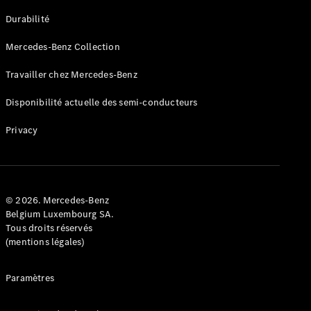
GLE
Nouveau
Durabilité
Coupé
GLS
Mercedes-Benz Collection
GLS
Nouveau
Mercedes-
Travailler chez Mercedes-Benz
Maybach
GLS SUV
Disponibilité actuelle des semi-conducteurs
Mercedes-
Maybach
Nouveau
Privacy
GLS SUV
Classe G
Véhicule
Électrique
tout-
terrain
© 2026. Mercedes-Benz
Classe G
Belgium Luxembourg SA.
Véhicule
Tous droits réservés
tout-terrain
(mentions légales)
Configurateur
Paramètres
Mercedes-
Benz Store