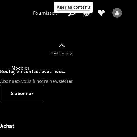
Aller au contenu
Fournisseur / Protection des données
Fournisseur /
Haut de page
Protection des
données
Modèles
Rester en contact avec nous.
Abonnez-vous à notre newsletter.
S'abonner
Tous les modèles
Nouveaux modèles
Achat