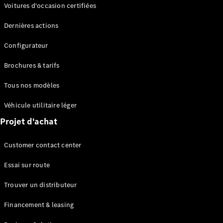
Modèles électriques
Voitures d'occasion certifiées
Modèles Plug-in Hybrid
Dernières actions
Berline
Configurateur
Brochures & tarifs
Tous nos modèles
Véhicule utilitaire léger
Tous les
Projet d'achat
Berlines
CLA
Électrique
Customer contact center
CLA
Classe C
Essai sur route
Berline
Classe
Trouver un distributeur
C
Électrique
Berline
Financement & leasing
EQE
Électrique
Berline