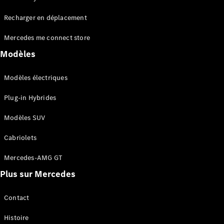
Tous les
Recharger en déplacement
SUVs
EQA
Électrique
Mercedes me connect store
EQE
Électrique
SUV
Modèles
EQS
Électrique
SUV
Modèles électriques
Mercedes-
Maybach
Électrique
Plug-in Hybrides
EQS SUV
GLA
Modèles SUV
GLA
Nouveau
GLA
Nouveau
Électrique
Cabriolets
GLB
Électrique
GLB
Mercedes-AMG GT
GLC
Électrique
Plus sur Mercedes
GLC
GLC Coupé
GLE
Contact
GLE
Nouveau
Histoire
GLE Coupé