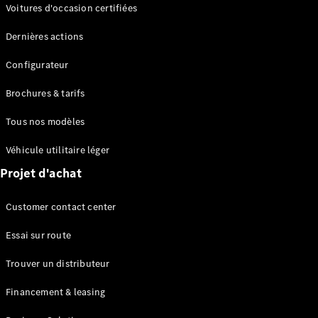
Modèles électriques
Voitures d'occasion certifiées
Modèles Plug-in Hybrid
Dernières actions
Berline
Configurateur
Brochures & tarifs
Tous nos modèles
Véhicule utilitaire léger
Tous les
Projet d'achat
Berlines
CLA
Électrique
Customer contact center
CLA
Classe C
Essai sur route
Berline
Classe
Trouver un distributeur
C
Électrique
Berline
Financement & leasing
EQE
Électrique
Berline