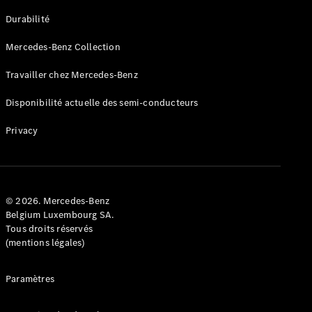
GLE
Nouveau
Durabilité
Coupé
GLS
Mercedes-Benz Collection
GLS
Nouveau
Mercedes-
Travailler chez Mercedes-Benz
Maybach
GLS SUV
Disponibilité actuelle des semi-conducteurs
Mercedes-
Maybach
Nouveau
Privacy
GLS SUV
Classe G
Véhicule
Électrique
tout-
terrain
© 2026. Mercedes-Benz
Classe G
Belgium Luxembourg SA.
Véhicule
Tous droits réservés
tout-terrain
(mentions légales)
Configurateur
Paramètres
Mercedes-
Benz Store