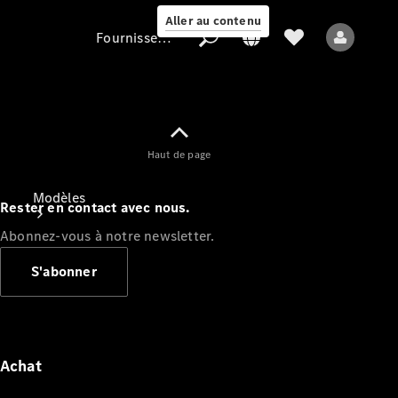
Aller au contenu
Fournisseur / Protection des données
Fournisseur /
Haut de page
Protection des
données
Modèles
Rester en contact avec nous.
Abonnez-vous à notre newsletter.
S'abonner
Tous les modèles
Nouveaux modèles
Achat