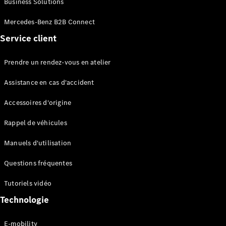
Business Solutions
EQS
Électrique
Berline
Mercedes-Benz B2B Connect
Classe E
Service client
Berline
Classe S
Classe S
Prendre un rendez-vous en atelier
Limousine
Mercedes-
Assistance en cas d'accident
Maybach
Classe S
Accessoires d'origine
Rappel de véhicules
Configurateur
Mercedes-
Manuels d'utilisation
Benz Store
SUV
Questions fréquentes
Tutoriels vidéo
Technologie
E-mobility