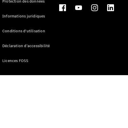
Protection des données
Break
Informations juridiques
Conditions d'utilisation
Tous les
Déclaration d’accessibilité
Breaks
CLA
Licences FOSS
Shooting
Électrique
Brake
CLA
Shooting
Brake
Classe C
Break
Classe C
Break All-
Terrain
Classe E