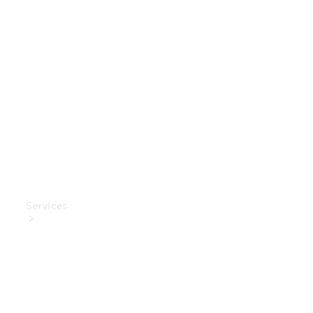
Mercedes-
Benz
Collection
Entretien
de voiture
Services