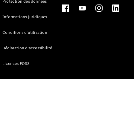
Protection des données
Break
Informations juridiques
Conditions d'utilisation
Tous les
Déclaration d’accessibilité
Breaks
CLA
Licences FOSS
Shooting
Électrique
Brake
CLA
Shooting
Brake
Classe C
Break
Classe C
Break All-
Terrain
Classe E