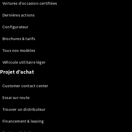
Modèles électriques
Voitures d'occasion certifiées
Modèles Plug-in Hybrid
Dernières actions
Berline
Configurateur
Brochures & tarifs
Tous nos modèles
Véhicule utilitaire léger
Tous les
Projet d'achat
Berlines
CLA
Électrique
Customer contact center
CLA
Classe C
Essai sur route
Berline
Classe
Trouver un distributeur
C
Électrique
Berline
Financement & leasing
EQE
Électrique
Berline