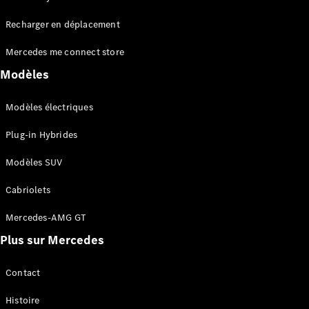
Tous les
Recharger en déplacement
SUVs
EQA
Électrique
Mercedes me connect store
EQE
Électrique
SUV
Modèles
EQS
Électrique
SUV
Modèles électriques
Mercedes-
Maybach
Électrique
Plug-in Hybrides
EQS SUV
GLA
Modèles SUV
GLA
Nouveau
GLA
Nouveau
Électrique
Cabriolets
GLB
Électrique
GLB
Mercedes-AMG GT
GLC
Électrique
Plus sur Mercedes
GLC
GLC Coupé
GLE
Contact
GLE
Nouveau
Histoire
GLE Coupé