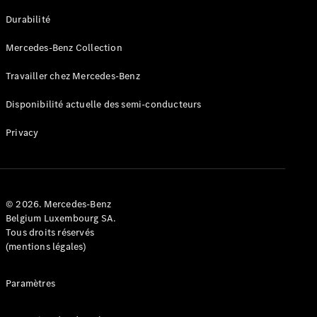
GLE
Nouveau
Durabilité
Coupé
GLS
Mercedes-Benz Collection
GLS
Nouveau
Mercedes-
Travailler chez Mercedes-Benz
Maybach
GLS SUV
Disponibilité actuelle des semi-conducteurs
Mercedes-
Maybach
Nouveau
Privacy
GLS SUV
Classe G
Véhicule
Électrique
tout-
terrain
© 2026. Mercedes-Benz
Classe G
Belgium Luxembourg SA.
Véhicule
Tous droits réservés
tout-terrain
(mentions légales)
Configurateur
Paramètres
Mercedes-
Benz Store