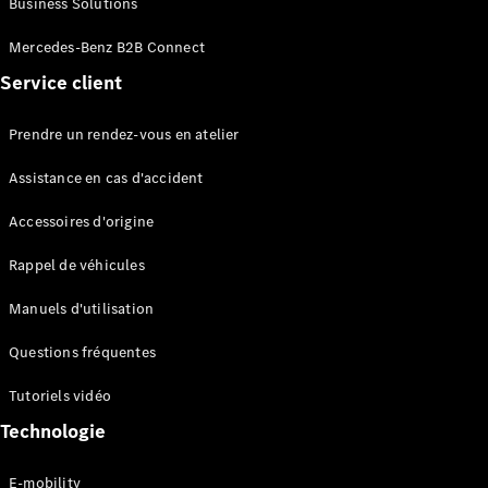
Business Solutions
EQS
Électrique
Berline
Mercedes-Benz B2B Connect
Classe E
Service client
Berline
Classe S
Classe S
Prendre un rendez-vous en atelier
Limousine
Mercedes-
Assistance en cas d'accident
Maybach
Classe S
Accessoires d'origine
Rappel de véhicules
Configurateur
Mercedes-
Manuels d'utilisation
Benz Store
SUV
Questions fréquentes
Tutoriels vidéo
Technologie
E-mobility