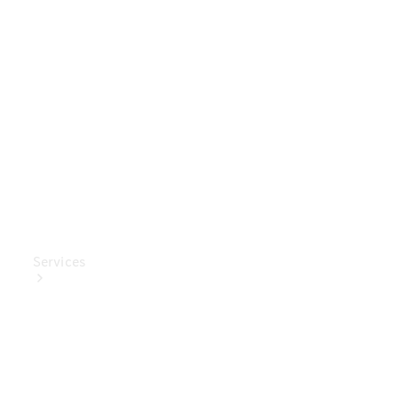
Mercedes-
Benz
Collection
Entretien
de voiture
Services