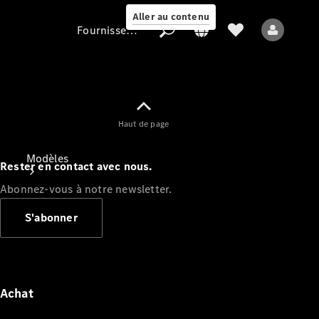
Aller au contenu
Fournisseur / Protection des données
Fournisseur /
Haut de page
Protection des
données
Modèles
Rester en contact avec nous.
Abonnez-vous à notre newsletter.
S'abonner
Tous les modèles
Nouveaux modèles
Achat