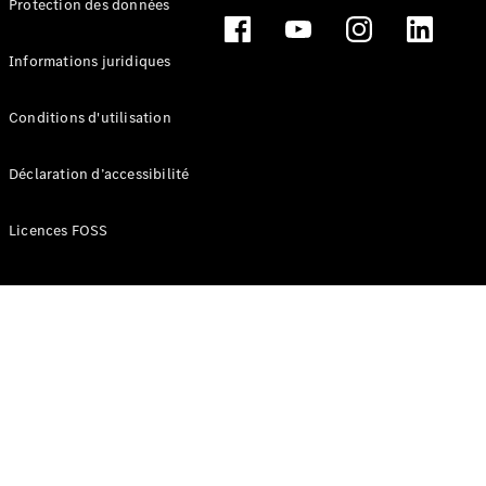
Protection des données
Break
Informations juridiques
Conditions d'utilisation
Tous les
Déclaration d’accessibilité
Breaks
CLA
Licences FOSS
Shooting
Électrique
Brake
CLA
Shooting
Brake
Classe C
Break
Classe C
Break All-
Terrain
Classe E