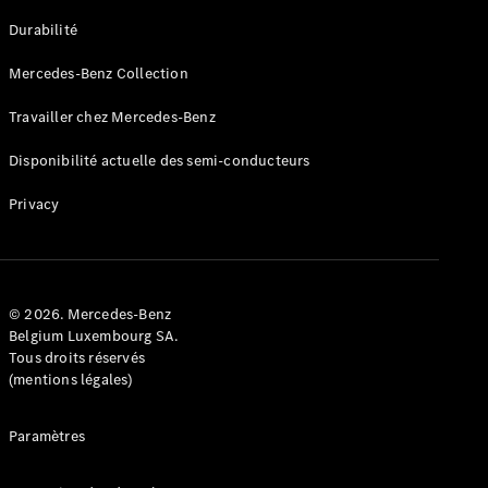
GLE
Nouveau
Durabilité
Coupé
GLS
Mercedes-Benz Collection
GLS
Nouveau
Mercedes-
Travailler chez Mercedes-Benz
Maybach
GLS SUV
Disponibilité actuelle des semi-conducteurs
Mercedes-
Maybach
Nouveau
Privacy
GLS SUV
Classe G
Véhicule
Électrique
tout-
terrain
© 2026. Mercedes-Benz
Classe G
Belgium Luxembourg SA.
Véhicule
Tous droits réservés
tout-terrain
(mentions légales)
Configurateur
Paramètres
Mercedes-
Benz Store