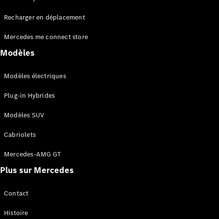
Tous les
Recharger en déplacement
SUVs
EQA
Électrique
Mercedes me connect store
EQE
Électrique
SUV
Modèles
EQS
Électrique
SUV
Modèles électriques
Mercedes-
Maybach
Électrique
Plug-in Hybrides
EQS SUV
GLA
Modèles SUV
GLA
Nouveau
GLA
Nouveau
Électrique
Cabriolets
GLB
Électrique
GLB
Mercedes-AMG GT
GLC
Électrique
Plus sur Mercedes
GLC
GLC Coupé
GLE
Contact
GLE
Nouveau
Histoire
GLE Coupé