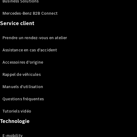
Business Solutions
EQS
Électrique
Berline
Mercedes-Benz B2B Connect
Classe E
Service client
Berline
Classe S
Classe S
Prendre un rendez-vous en atelier
Limousine
Mercedes-
Assistance en cas d'accident
Maybach
Classe S
Accessoires d'origine
Rappel de véhicules
Configurateur
Mercedes-
Manuels d'utilisation
Benz Store
SUV
Questions fréquentes
Tutoriels vidéo
Technologie
E-mobility