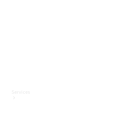
Mercedes-
Benz
Collection
Entretien
de voiture
Services