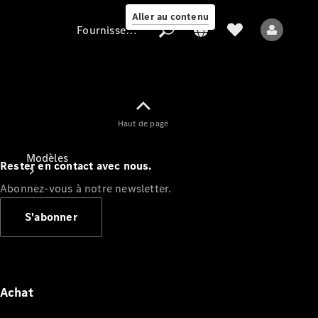
Aller au contenu
Fournisseur / Protection des données
Fournisseur /
Haut de page
Protection des
données
Modèles
Rester en contact avec nous.
Abonnez-vous à notre newsletter.
S'abonner
Tous les modèles
Nouveaux modèles
Achat