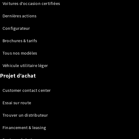
Modèles électriques
Voitures d'occasion certifiées
Modèles Plug-in Hybrid
Dernières actions
Berline
Configurateur
Brochures & tarifs
Tous nos modèles
Véhicule utilitaire léger
Tous les
Projet d'achat
Berlines
CLA
Électrique
Customer contact center
CLA
Classe C
Essai sur route
Berline
Classe
Trouver un distributeur
C
Électrique
Berline
Financement & leasing
EQE
Électrique
Berline