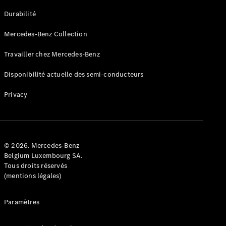
GLE
Nouveau
Durabilité
Coupé
GLS
Mercedes-Benz Collection
GLS
Nouveau
Mercedes-
Travailler chez Mercedes-Benz
Maybach
GLS SUV
Disponibilité actuelle des semi-conducteurs
Mercedes-
Maybach
Nouveau
Privacy
GLS SUV
Classe G
Véhicule
Électrique
tout-
terrain
© 2026. Mercedes-Benz
Classe G
Belgium Luxembourg SA.
Véhicule
Tous droits réservés
tout-terrain
(mentions légales)
Configurateur
Paramètres
Mercedes-
Benz Store