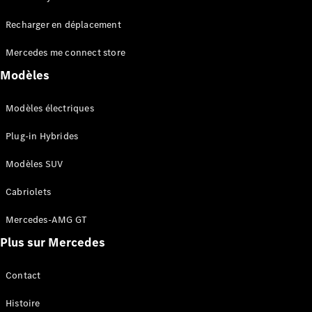
Tous les
Recharger en déplacement
SUVs
EQA
Électrique
Mercedes me connect store
EQE
Électrique
SUV
Modèles
EQS
Électrique
SUV
Modèles électriques
Mercedes-
Maybach
Électrique
Plug-in Hybrides
EQS SUV
GLA
Modèles SUV
GLA
Nouveau
GLA
Nouveau
Électrique
Cabriolets
GLB
Électrique
GLB
Mercedes-AMG GT
GLC
Électrique
Plus sur Mercedes
GLC
GLC Coupé
GLE
Contact
GLE
Nouveau
Histoire
GLE Coupé