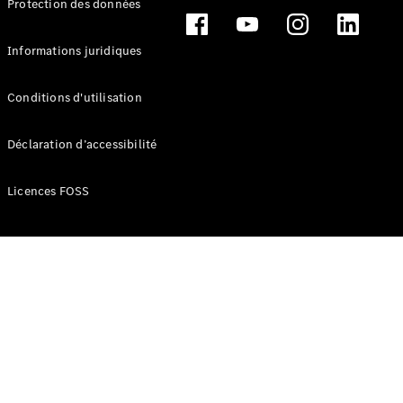
Protection des données
Break
Informations juridiques
Conditions d'utilisation
Tous les
Déclaration d’accessibilité
Breaks
CLA
Licences FOSS
Shooting
Électrique
Brake
CLA
Shooting
Brake
Classe C
Break
Classe C
Break All-
Terrain
Classe E