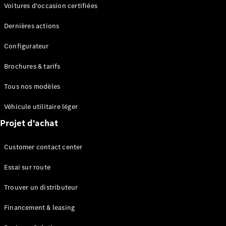
Modèles électriques
Voitures d'occasion certifiées
Modèles Plug-in Hybrid
Dernières actions
Berline
Configurateur
Brochures & tarifs
Tous nos modèles
Véhicule utilitaire léger
Tous les
Projet d'achat
Berlines
CLA
Électrique
Customer contact center
CLA
Classe C
Essai sur route
Berline
Classe
Trouver un distributeur
C
Électrique
Berline
Financement & leasing
EQE
Électrique
Berline