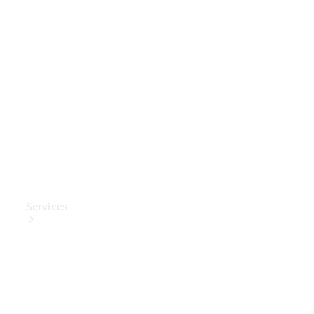
Mercedes-
Benz
Collection
Entretien
de voiture
Services