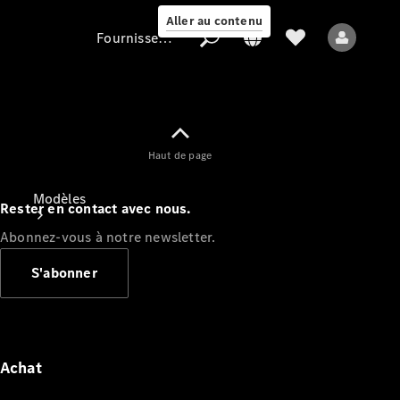
Aller au contenu
Fournisseur / Protection des données
Fournisseur /
Haut de page
Protection des
données
Modèles
Rester en contact avec nous.
Abonnez-vous à notre newsletter.
S'abonner
Tous les modèles
Nouveaux modèles
Achat