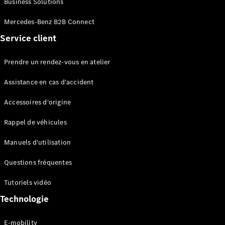
Business Solutions
EQS
Électrique
Berline
Mercedes-Benz B2B Connect
Classe E
Service client
Berline
Classe S
Classe S
Prendre un rendez-vous en atelier
Limousine
Mercedes-
Assistance en cas d'accident
Maybach
Classe S
Accessoires d'origine
Rappel de véhicules
Configurateur
Mercedes-
Manuels d'utilisation
Benz Store
SUV
Questions fréquentes
Tutoriels vidéo
Technologie
E-mobility