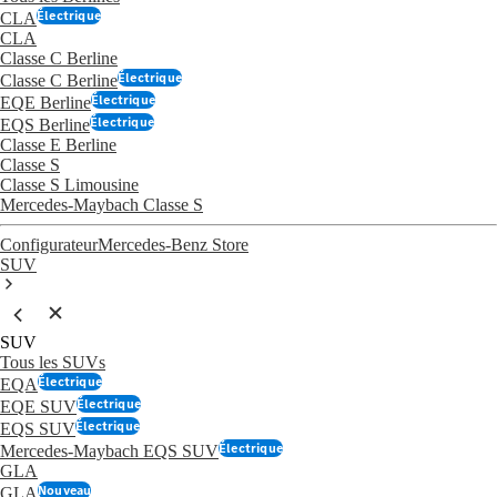
Électrique
CLA
CLA
Classe C Berline
Électrique
Classe C Berline
Électrique
EQE Berline
Électrique
EQS Berline
Classe E Berline
Classe S
Classe S Limousine
Mercedes-Maybach Classe S
Configurateur
Mercedes-Benz Store
SUV
SUV
Tous les SUVs
Électrique
EQA
Électrique
EQE SUV
Électrique
EQS SUV
Électrique
Mercedes-Maybach EQS SUV
GLA
Nouveau
GLA