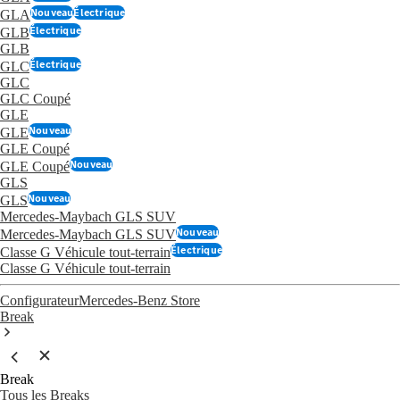
Nouveau
Électrique
GLA
Électrique
GLB
GLB
Électrique
GLC
GLC
GLC Coupé
GLE
Nouveau
GLE
GLE Coupé
Nouveau
GLE Coupé
GLS
Nouveau
GLS
Mercedes-Maybach GLS SUV
Nouveau
Mercedes-Maybach GLS SUV
Électrique
Classe G Véhicule tout-terrain
Classe G Véhicule tout-terrain
Configurateur
Mercedes-Benz Store
Break
Break
Tous les Breaks