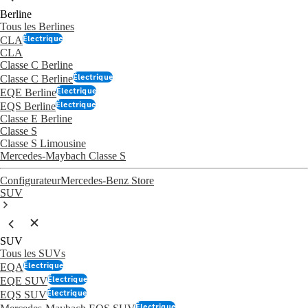
Berline
Tous les Berlines
Électrique
CLA
CLA
Classe C Berline
Électrique
Classe C Berline
Électrique
EQE Berline
Électrique
EQS Berline
Classe E Berline
Classe S
Classe S Limousine
Mercedes-Maybach Classe S
Configurateur
Mercedes-Benz Store
SUV
SUV
Tous les SUVs
Électrique
EQA
Électrique
EQE SUV
Électrique
EQS SUV
Électrique