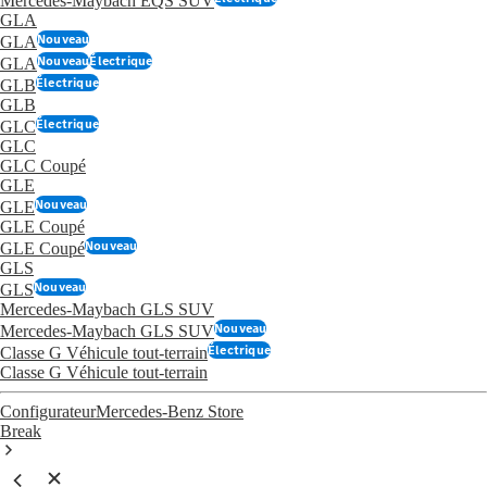
Mercedes-Maybach EQS SUV
GLA
Nouveau
GLA
Nouveau
Électrique
GLA
Électrique
GLB
GLB
Électrique
GLC
GLC
GLC Coupé
GLE
Nouveau
GLE
GLE Coupé
Nouveau
GLE Coupé
GLS
Nouveau
GLS
Mercedes-Maybach GLS SUV
Nouveau
Mercedes-Maybach GLS SUV
Électrique
Classe G Véhicule tout-terrain
Classe G Véhicule tout-terrain
Configurateur
Mercedes-Benz Store
Break