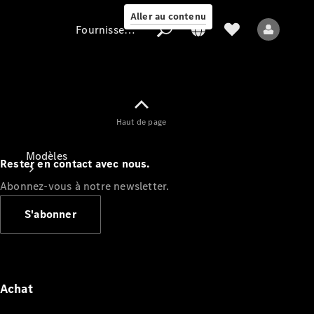
Aller au contenu
Fournisseur / Protection des données
Fournisseur /
Haut de page
Protection des
données
Modèles
Rester en contact avec nous.
Abonnez-vous à notre newsletter.
S'abonner
Tous les modèles
Nouveaux modèles
Achat