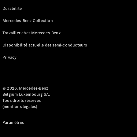
GLE
Nouveau
Durabilité
Coupé
GLS
Mercedes-Benz Collection
GLS
Nouveau
Mercedes-
Travailler chez Mercedes-Benz
Maybach
GLS SUV
Disponibilité actuelle des semi-conducteurs
Mercedes-
Maybach
Nouveau
Privacy
GLS SUV
Classe G
Véhicule
Électrique
tout-
terrain
© 2026. Mercedes-Benz
Classe G
Belgium Luxembourg SA.
Véhicule
Tous droits réservés
tout-terrain
(mentions légales)
Configurateur
Paramètres
Mercedes-
Benz Store