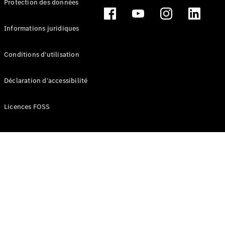
Protection des données
Break
Informations juridiques
Conditions d'utilisation
Tous les
Déclaration d’accessibilité
Breaks
CLA
Licences FOSS
Shooting
Électrique
Brake
CLA
Shooting
Brake
Classe C
Break
Classe C
Break All-
Terrain
Classe E