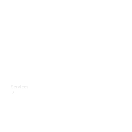
Mercedes-
Benz
Collection
Entretien
de voiture
Services