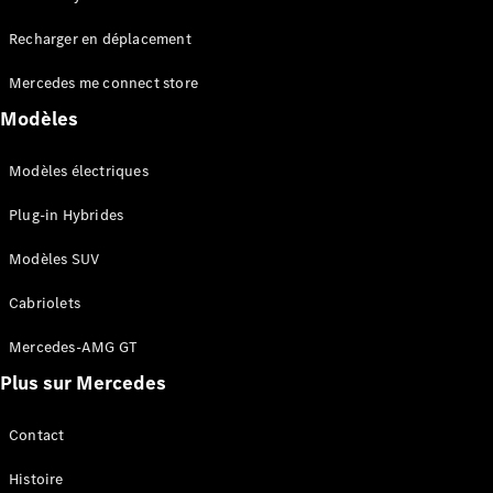
Tous les
Recharger en déplacement
SUVs
EQA
Électrique
Mercedes me connect store
EQE
Électrique
SUV
Modèles
EQS
Électrique
SUV
Modèles électriques
Mercedes-
Maybach
Électrique
Plug-in Hybrides
EQS SUV
GLA
Modèles SUV
GLA
Nouveau
GLA
Nouveau
Électrique
Cabriolets
GLB
Électrique
GLB
Mercedes-AMG GT
GLC
Électrique
Plus sur Mercedes
GLC
GLC Coupé
GLE
Contact
GLE
Nouveau
Histoire
GLE Coupé