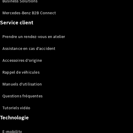
Business Solutions
EQS
Électrique
Berline
Mercedes-Benz B2B Connect
Classe E
Service client
Berline
Classe S
Classe S
Prendre un rendez-vous en atelier
Limousine
Mercedes-
Assistance en cas d'accident
Maybach
Classe S
Accessoires d'origine
Rappel de véhicules
Configurateur
Mercedes-
Manuels d'utilisation
Benz Store
SUV
Questions fréquentes
Tutoriels vidéo
Technologie
E-mobility