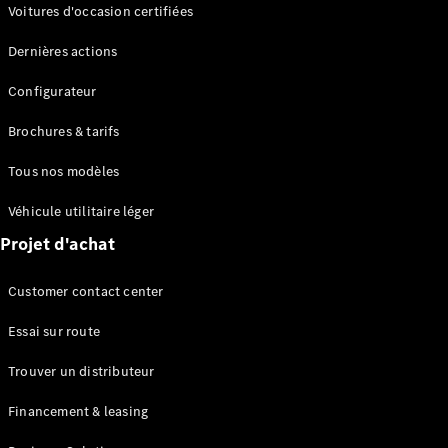
Modèles électriques
Voitures d'occasion certifiées
Modèles Plug-in Hybrid
Dernières actions
Berline
Configurateur
Brochures & tarifs
Tous nos modèles
Véhicule utilitaire léger
Tous les
Projet d'achat
Berlines
CLA
Électrique
Customer contact center
CLA
Classe C
Essai sur route
Berline
Classe
Trouver un distributeur
C
Électrique
Berline
Financement & leasing
EQE
Électrique
Berline