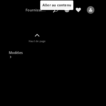
Aller au contenu
Fournisseur / Protection des données
Fournisseur /
Haut de page
Protection des
données
Modèles
Tous les modèles
Nouveaux modèles