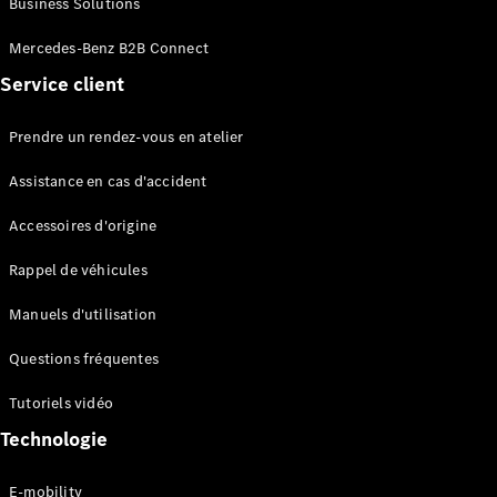
Business Solutions
EQS
Électrique
Berline
Mercedes-Benz B2B Connect
Classe E
Service client
Berline
Classe S
Classe S
Prendre un rendez-vous en atelier
Limousine
Mercedes-
Assistance en cas d'accident
Maybach
Classe S
Accessoires d'origine
Rappel de véhicules
Configurateur
Mercedes-
Manuels d'utilisation
Benz Store
SUV
Questions fréquentes
Tutoriels vidéo
Technologie
E-mobility