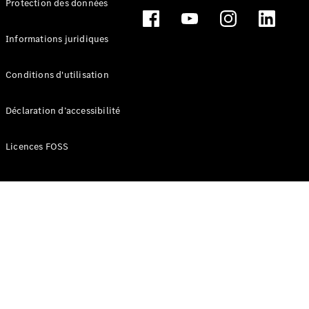
Protection des données
Break
Informations juridiques
Conditions d'utilisation
Tous les
Déclaration d’accessibilité
Breaks
CLA
Licences FOSS
Shooting
Électrique
Brake
CLA
Shooting
Brake
Classe C
Break
Classe C
Break All-
Terrain
Classe E