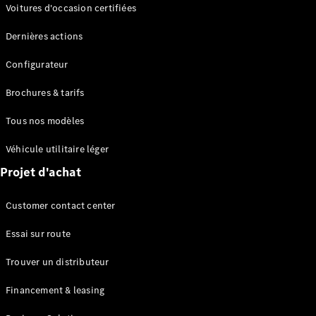
Modèles électriques
Voitures d'occasion certifiées
Modèles Plug-in Hybrid
Dernières actions
Berline
Configurateur
Brochures & tarifs
Tous nos modèles
Véhicule utilitaire léger
Tous les
Projet d'achat
Berlines
CLA
Électrique
Customer contact center
CLA
Classe C
Essai sur route
Berline
Classe
Trouver un distributeur
C
Électrique
Berline
Financement & leasing
EQE
Électrique
Berline