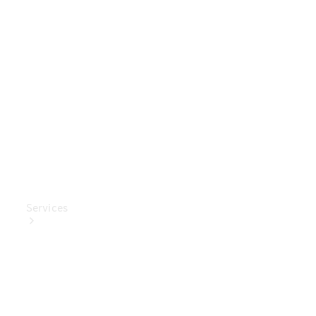
Mercedes-
Benz
Collection
Entretien
de voiture
Services