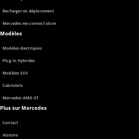
Tous les
Recharger en déplacement
SUVs
EQA
Électrique
Mercedes me connect store
EQE
Électrique
SUV
Modèles
EQS
Électrique
SUV
Modèles électriques
Mercedes-
Maybach
Électrique
Plug-in Hybrides
EQS SUV
GLA
Modèles SUV
GLA
Nouveau
GLA
Nouveau
Électrique
Cabriolets
GLB
Électrique
GLB
Mercedes-AMG GT
GLC
Électrique
Plus sur Mercedes
GLC
GLC Coupé
GLE
Contact
GLE
Nouveau
Histoire
GLE Coupé