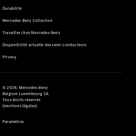
GLE
Nouveau
Durabilité
Coupé
GLS
Mercedes-Benz Collection
GLS
Nouveau
Mercedes-
Travailler chez Mercedes-Benz
Maybach
GLS SUV
Disponibilité actuelle des semi-conducteurs
Mercedes-
Maybach
Nouveau
Privacy
GLS SUV
Classe G
Véhicule
Électrique
tout-
terrain
© 2026. Mercedes-Benz
Classe G
Belgium Luxembourg SA.
Véhicule
Tous droits réservés
tout-terrain
(mentions légales)
Configurateur
Paramètres
Mercedes-
Benz Store