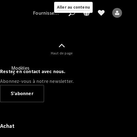
Aller au contenu
Fournisseur / Protection des données
Fournisseur /
Haut de page
Protection des
données
Modèles
Rester en contact avec nous.
Abonnez-vous à notre newsletter.
S'abonner
Tous les modèles
Nouveaux modèles
Achat