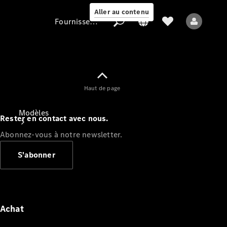
Aller au contenu
Fournisseur / Protection des données
Fournisseur /
Haut de page
Protection des
données
Modèles
Rester en contact avec nous.
Abonnez-vous à notre newsletter.
S'abonner
Tous les modèles
Nouveaux modèles
Achat