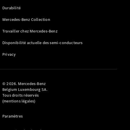
GLE
Nouveau
Durabilité
Coupé
GLS
Mercedes-Benz Collection
GLS
Nouveau
Mercedes-
Travailler chez Mercedes-Benz
Maybach
GLS SUV
Disponibilité actuelle des semi-conducteurs
Mercedes-
Maybach
Nouveau
Privacy
GLS SUV
Classe G
Véhicule
Électrique
tout-
terrain
© 2026. Mercedes-Benz
Classe G
Belgium Luxembourg SA.
Véhicule
Tous droits réservés
tout-terrain
(mentions légales)
Configurateur
Paramètres
Mercedes-
Benz Store