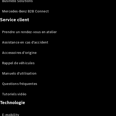
Business Solutions
EQS
Électrique
Berline
Mercedes-Benz B2B Connect
Classe E
Service client
Berline
Classe S
Classe S
Prendre un rendez-vous en atelier
Limousine
Mercedes-
Assistance en cas d'accident
Maybach
Classe S
Accessoires d'origine
Rappel de véhicules
Configurateur
Mercedes-
Manuels d'utilisation
Benz Store
SUV
Questions fréquentes
Tutoriels vidéo
Technologie
E-mobility