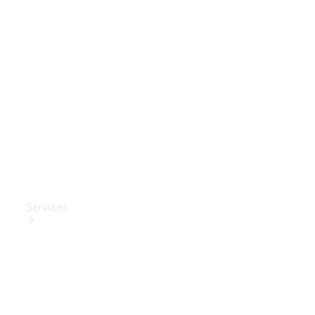
Mercedes-
Benz
Collection
Entretien
de voiture
Services