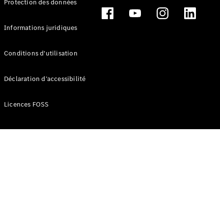
Protection des données
Break
Informations juridiques
Conditions d'utilisation
Tous les
Déclaration d’accessibilité
Breaks
CLA
Licences FOSS
Shooting
Électrique
Brake
CLA
Shooting
Brake
Classe C
Break
Classe C
Break All-
Terrain
Classe E