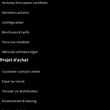
Modèles électriques
Voitures d'occasion certifiées
Modèles Plug-in Hybrid
Dernières actions
Berline
Configurateur
Brochures & tarifs
Tous nos modèles
Véhicule utilitaire léger
Tous les
Projet d'achat
Berlines
CLA
Électrique
Customer contact center
CLA
Classe C
Essai sur route
Berline
Classe
Trouver un distributeur
C
Électrique
Berline
Financement & leasing
EQE
Électrique
Berline