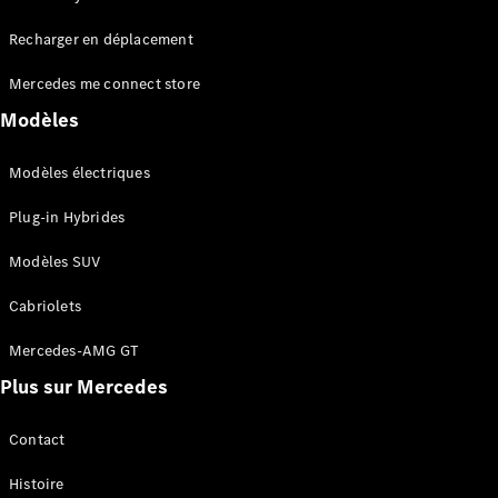
Tous les
Recharger en déplacement
SUVs
EQA
Électrique
Mercedes me connect store
EQE
Électrique
SUV
Modèles
EQS
Électrique
SUV
Modèles électriques
Mercedes-
Maybach
Électrique
Plug-in Hybrides
EQS SUV
GLA
Modèles SUV
GLA
Nouveau
GLA
Nouveau
Électrique
Cabriolets
GLB
Électrique
GLB
Mercedes-AMG GT
GLC
Électrique
Plus sur Mercedes
GLC
GLC Coupé
GLE
Contact
GLE
Nouveau
Histoire
GLE Coupé