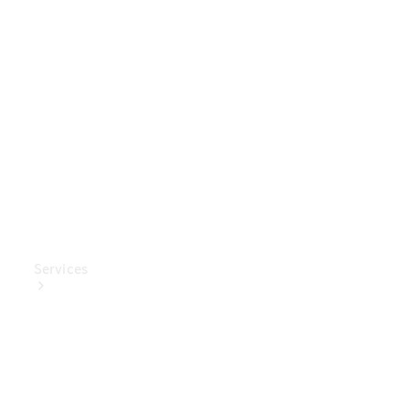
Mercedes-
Benz
Collection
Entretien
de voiture
Services