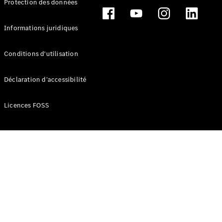
Protection des données
Break
Informations juridiques
Conditions d'utilisation
Tous les
Déclaration d’accessibilité
Breaks
CLA
Licences FOSS
Shooting
Électrique
Brake
CLA
Shooting
Brake
Classe C
Break
Classe C
Break All-
Terrain
Classe E