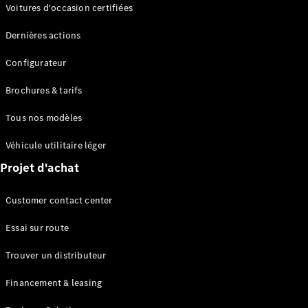
Modèles électriques
Voitures d'occasion certifiées
Modèles Plug-in Hybrid
Dernières actions
Berline
Configurateur
Brochures & tarifs
Tous nos modèles
Véhicule utilitaire léger
Tous les
Projet d'achat
Berlines
CLA
Électrique
Customer contact center
CLA
Classe C
Essai sur route
Berline
Classe
Trouver un distributeur
C
Électrique
Berline
Financement & leasing
EQE
Électrique
Berline