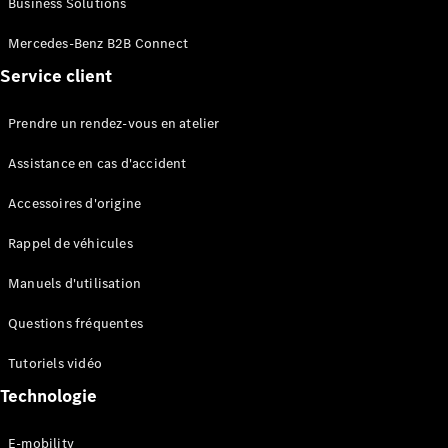
Business Solutions
EQS
Électrique
Berline
Mercedes-Benz B2B Connect
Classe E
Service client
Berline
Classe S
Classe S
Prendre un rendez-vous en atelier
Limousine
Mercedes-
Assistance en cas d'accident
Maybach
Classe S
Accessoires d'origine
Rappel de véhicules
Configurateur
Mercedes-
Manuels d'utilisation
Benz Store
SUV
Questions fréquentes
Tutoriels vidéo
Technologie
E-mobility