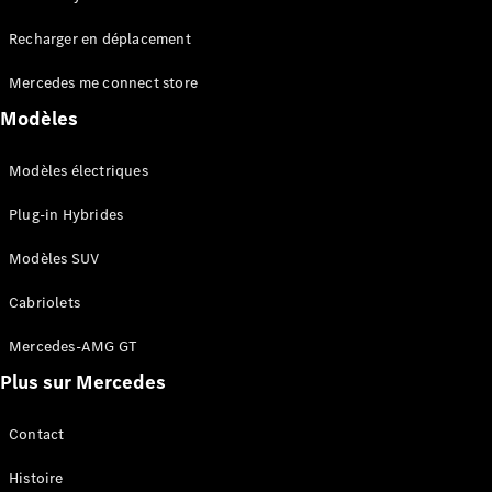
Tous les
Recharger en déplacement
SUVs
EQA
Électrique
Mercedes me connect store
EQE
Électrique
SUV
Modèles
EQS
Électrique
SUV
Modèles électriques
Mercedes-
Maybach
Électrique
Plug-in Hybrides
EQS SUV
GLA
Modèles SUV
GLA
Nouveau
GLA
Nouveau
Électrique
Cabriolets
GLB
Électrique
GLB
Mercedes-AMG GT
GLC
Électrique
Plus sur Mercedes
GLC
GLC Coupé
GLE
Contact
GLE
Nouveau
Histoire
GLE Coupé