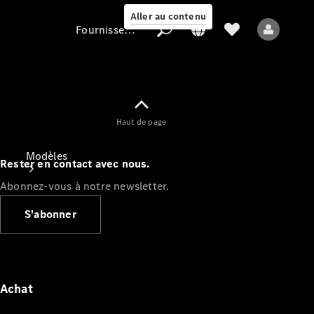
Aller au contenu
Fournisseur / Protection des données
Fournisseur /
Haut de page
Protection des
données
Modèles
Rester en contact avec nous.
Abonnez-vous à notre newsletter.
S'abonner
Tous les modèles
Nouveaux modèles
Achat