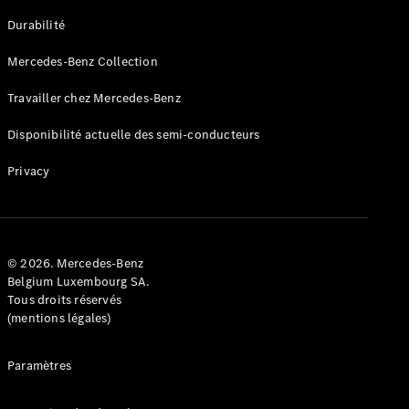
GLE
Nouveau
Durabilité
Coupé
GLS
Mercedes-Benz Collection
GLS
Nouveau
Mercedes-
Travailler chez Mercedes-Benz
Maybach
GLS SUV
Disponibilité actuelle des semi-conducteurs
Mercedes-
Maybach
Nouveau
Privacy
GLS SUV
Classe G
Véhicule
Électrique
tout-
terrain
© 2026. Mercedes-Benz
Classe G
Belgium Luxembourg SA.
Véhicule
Tous droits réservés
tout-terrain
(mentions légales)
Configurateur
Paramètres
Mercedes-
Benz Store