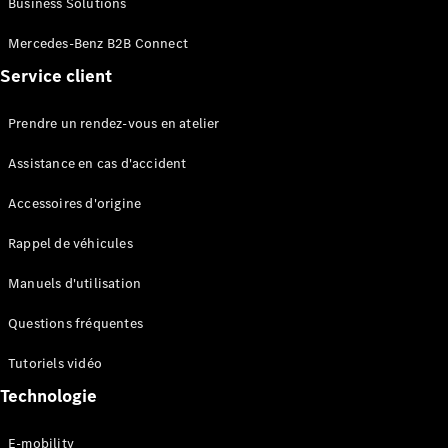
Business Solutions
EQS
Électrique
Berline
Mercedes-Benz B2B Connect
Classe E
Service client
Berline
Classe S
Classe S
Prendre un rendez-vous en atelier
Limousine
Mercedes-
Assistance en cas d'accident
Maybach
Classe S
Accessoires d'origine
Rappel de véhicules
Configurateur
Mercedes-
Manuels d'utilisation
Benz Store
SUV
Questions fréquentes
Tutoriels vidéo
Technologie
E-mobility