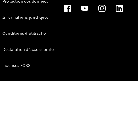
Protection des données
Break
Informations juridiques
Conditions d'utilisation
Tous les
Déclaration d’accessibilité
Breaks
CLA
Licences FOSS
Shooting
Électrique
Brake
CLA
Shooting
Brake
Classe C
Break
Classe C
Break All-
Terrain
Classe E