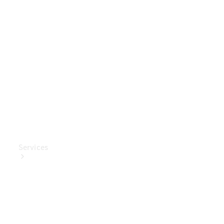
Mercedes-
Benz
Collection
Entretien
de voiture
Services