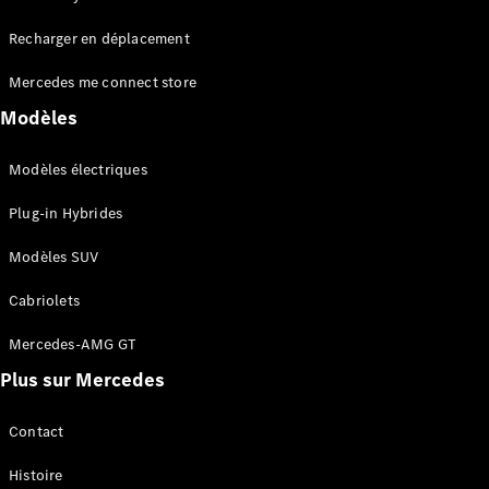
Tous les
Recharger en déplacement
SUVs
EQA
Électrique
Mercedes me connect store
EQE
Électrique
SUV
Modèles
EQS
Électrique
SUV
Modèles électriques
Mercedes-
Maybach
Électrique
Plug-in Hybrides
EQS SUV
GLA
Modèles SUV
GLA
Nouveau
GLA
Nouveau
Électrique
Cabriolets
GLB
Électrique
GLB
Mercedes-AMG GT
GLC
Électrique
Plus sur Mercedes
GLC
GLC Coupé
GLE
Contact
GLE
Nouveau
Histoire
GLE Coupé