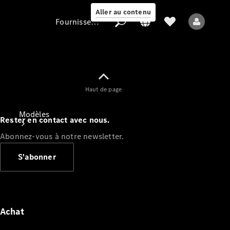
Aller au contenu
Fournisseur / Protection des données
Fournisseur /
Haut de page
Protection des
données
Modèles
Rester en contact avec nous.
Abonnez-vous à notre newsletter.
S'abonner
Tous les modèles
Nouveaux modèles
Achat