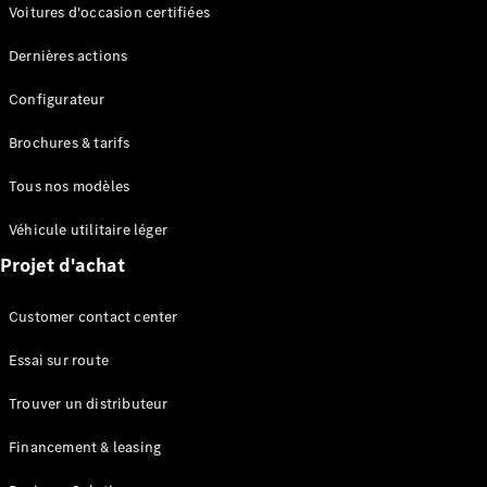
Modèles électriques
Voitures d'occasion certifiées
Modèles Plug-in Hybrid
Dernières actions
Berline
Configurateur
Brochures & tarifs
Tous nos modèles
Véhicule utilitaire léger
Tous les
Projet d'achat
Berlines
CLA
Électrique
Customer contact center
CLA
Classe C
Essai sur route
Berline
Classe
Trouver un distributeur
C
Électrique
Berline
Financement & leasing
EQE
Électrique
Berline