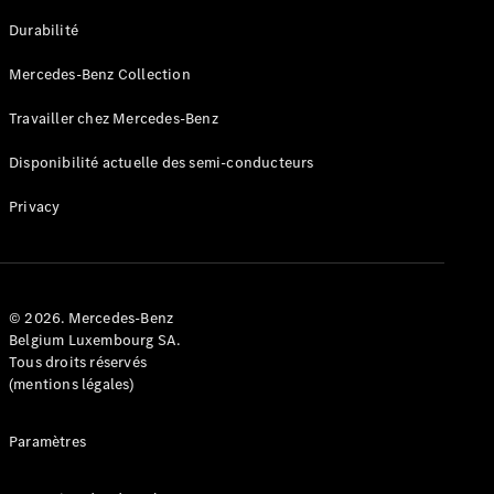
GLE
Nouveau
Durabilité
Coupé
GLS
Mercedes-Benz Collection
GLS
Nouveau
Mercedes-
Travailler chez Mercedes-Benz
Maybach
GLS SUV
Disponibilité actuelle des semi-conducteurs
Mercedes-
Maybach
Nouveau
Privacy
GLS SUV
Classe G
Véhicule
Électrique
tout-
terrain
© 2026. Mercedes-Benz
Classe G
Belgium Luxembourg SA.
Véhicule
Tous droits réservés
tout-terrain
(mentions légales)
Configurateur
Paramètres
Mercedes-
Benz Store