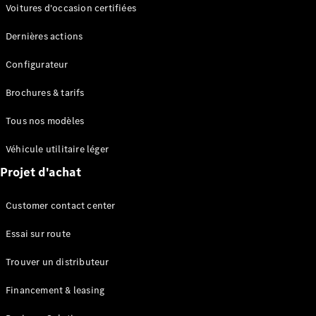
Modèles électriques
Voitures d'occasion certifiées
Modèles Plug-in Hybrid
Dernières actions
Berline
Configurateur
Brochures & tarifs
Tous nos modèles
Véhicule utilitaire léger
Tous les
Projet d'achat
Berlines
CLA
Électrique
Customer contact center
CLA
Classe C
Essai sur route
Berline
Classe
Trouver un distributeur
C
Électrique
Berline
Financement & leasing
EQE
Électrique
Berline