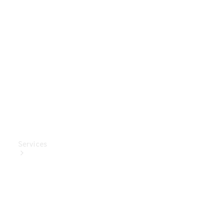
Mercedes-
Benz
Collection
Entretien
de voiture
Services