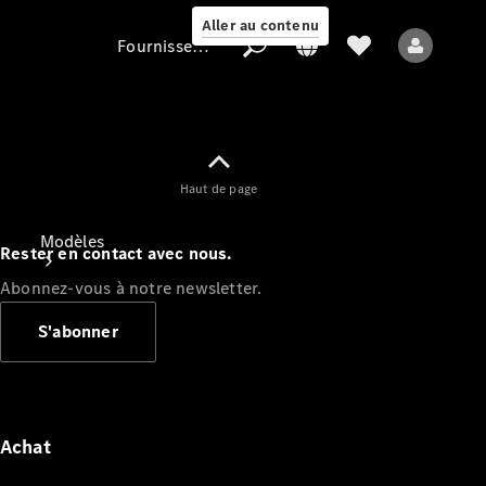
Aller au contenu
Fournisseur / Protection des données
Fournisseur /
Haut de page
Protection des
données
Modèles
Rester en contact avec nous.
Abonnez-vous à notre newsletter.
S'abonner
Tous les modèles
Nouveaux modèles
Achat