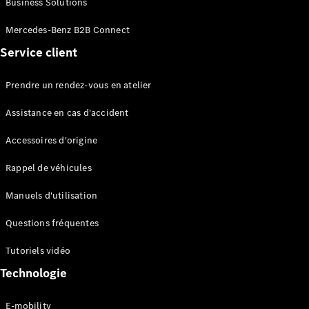
Business Solutions
EQS
Électrique
Berline
Mercedes-Benz B2B Connect
Classe E
Service client
Berline
Classe S
Classe S
Prendre un rendez-vous en atelier
Limousine
Mercedes-
Assistance en cas d'accident
Maybach
Classe S
Accessoires d'origine
Rappel de véhicules
Configurateur
Mercedes-
Manuels d'utilisation
Benz Store
SUV
Questions fréquentes
Tutoriels vidéo
Technologie
E-mobility