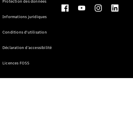
Protection des données
Break
Informations juridiques
Conditions d'utilisation
Tous les
Déclaration d’accessibilité
Breaks
CLA
Licences FOSS
Shooting
Électrique
Brake
CLA
Shooting
Brake
Classe C
Break
Classe C
Break All-
Terrain
Classe E