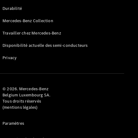
GLE
Nouveau
Durabilité
Coupé
GLS
Mercedes-Benz Collection
GLS
Nouveau
Mercedes-
Travailler chez Mercedes-Benz
Maybach
GLS SUV
Disponibilité actuelle des semi-conducteurs
Mercedes-
Maybach
Nouveau
Privacy
GLS SUV
Classe G
Véhicule
Électrique
tout-
terrain
© 2026. Mercedes-Benz
Classe G
Belgium Luxembourg SA.
Véhicule
Tous droits réservés
tout-terrain
(mentions légales)
Configurateur
Paramètres
Mercedes-
Benz Store