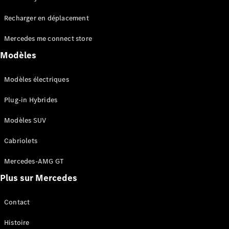
Tous les
Recharger en déplacement
SUVs
EQA
Électrique
Mercedes me connect store
EQE
Électrique
SUV
Modèles
EQS
Électrique
SUV
Modèles électriques
Mercedes-
Maybach
Électrique
Plug-in Hybrides
EQS SUV
GLA
Modèles SUV
GLA
Nouveau
GLA
Nouveau
Électrique
Cabriolets
GLB
Électrique
GLB
Mercedes-AMG GT
GLC
Électrique
Plus sur Mercedes
GLC
GLC Coupé
GLE
Contact
GLE
Nouveau
Histoire
GLE Coupé