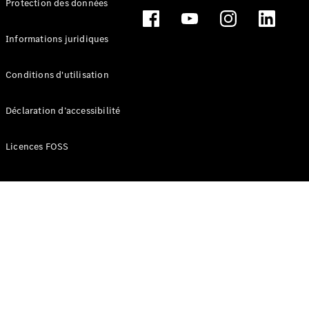
Protection des données
Break
Informations juridiques
Conditions d'utilisation
Tous les
Déclaration d’accessibilité
Breaks
CLA
Licences FOSS
Shooting
Électrique
Brake
CLA
Shooting
Brake
Classe C
Break
Classe C
Break All-
Terrain
Classe E