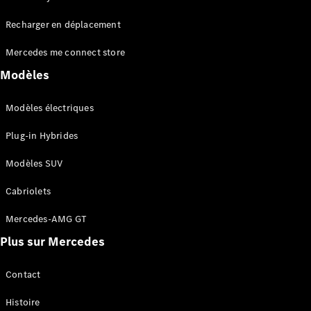
Tous les
Recharger en déplacement
SUVs
EQA
Électrique
Mercedes me connect store
EQE
Électrique
SUV
Modèles
EQS
Électrique
SUV
Modèles électriques
Mercedes-
Maybach
Électrique
Plug-in Hybrides
EQS SUV
GLA
Modèles SUV
GLA
Nouveau
GLA
Nouveau
Électrique
Cabriolets
GLB
Électrique
GLB
Mercedes-AMG GT
GLC
Électrique
Plus sur Mercedes
GLC
GLC Coupé
GLE
Contact
GLE
Nouveau
Histoire
GLE Coupé