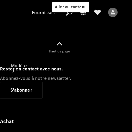
Aller au contenu
Fournisseur / Protection des données
Fournisseur /
Haut de page
Protection des
données
Modèles
Rester en contact avec nous.
Abonnez-vous à notre newsletter.
S'abonner
Tous les modèles
Nouveaux modèles
Achat