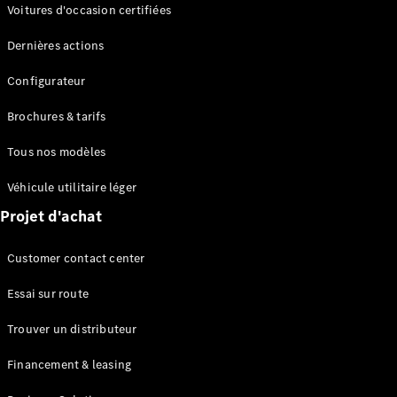
Modèles électriques
Voitures d'occasion certifiées
Modèles Plug-in Hybrid
Dernières actions
Berline
Configurateur
Brochures & tarifs
Tous nos modèles
Véhicule utilitaire léger
Tous les
Projet d'achat
Berlines
CLA
Électrique
Customer contact center
CLA
Classe C
Essai sur route
Berline
Classe
Trouver un distributeur
C
Électrique
Berline
Financement & leasing
EQE
Électrique
Berline