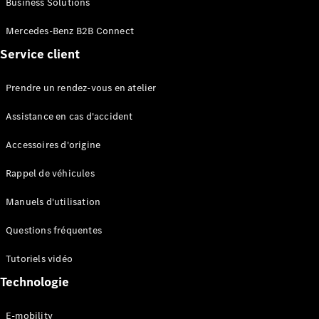
Business Solutions
EQS
Électrique
Berline
Mercedes-Benz B2B Connect
Classe E
Service client
Berline
Classe S
Classe S
Prendre un rendez-vous en atelier
Limousine
Mercedes-
Assistance en cas d'accident
Maybach
Classe S
Accessoires d'origine
Rappel de véhicules
Configurateur
Mercedes-
Manuels d'utilisation
Benz Store
SUV
Questions fréquentes
Tutoriels vidéo
Technologie
E-mobility