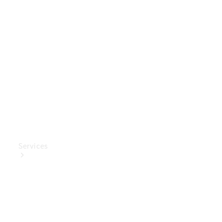
Mercedes-
Benz
Collection
Entretien
de voiture
Services