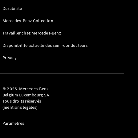
GLE
Nouveau
Durabilité
Coupé
GLS
Mercedes-Benz Collection
GLS
Nouveau
Mercedes-
Travailler chez Mercedes-Benz
Maybach
GLS SUV
Disponibilité actuelle des semi-conducteurs
Mercedes-
Maybach
Nouveau
Privacy
GLS SUV
Classe G
Véhicule
Électrique
tout-
terrain
© 2026. Mercedes-Benz
Classe G
Belgium Luxembourg SA.
Véhicule
Tous droits réservés
tout-terrain
(mentions légales)
Configurateur
Paramètres
Mercedes-
Benz Store