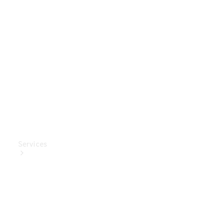
Mercedes-
Benz
Collection
Entretien
de voiture
Services