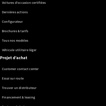
Modèles électriques
Voitures d'occasion certifiées
Modèles Plug-in Hybrid
Dernières actions
Berline
Configurateur
Brochures & tarifs
Tous nos modèles
Véhicule utilitaire léger
Tous les
Projet d'achat
Berlines
CLA
Électrique
Customer contact center
CLA
Classe C
Essai sur route
Berline
Classe
Trouver un distributeur
C
Électrique
Berline
Financement & leasing
EQE
Électrique
Berline