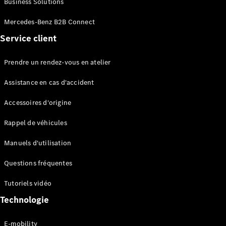
Business Solutions
EQS
Électrique
Berline
Mercedes-Benz B2B Connect
Classe E
Service client
Berline
Classe S
Classe S
Prendre un rendez-vous en atelier
Limousine
Mercedes-
Assistance en cas d'accident
Maybach
Classe S
Accessoires d'origine
Rappel de véhicules
Configurateur
Mercedes-
Manuels d'utilisation
Benz Store
SUV
Questions fréquentes
Tutoriels vidéo
Technologie
E-mobility