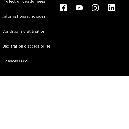
Protection des données
Break
Informations juridiques
Conditions d'utilisation
Tous les
Déclaration d’accessibilité
Breaks
CLA
Licences FOSS
Shooting
Électrique
Brake
CLA
Shooting
Brake
Classe C
Break
Classe C
Break All-
Terrain
Classe E