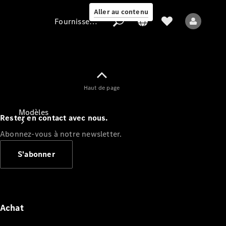
Aller au contenu
Fournisseur / Protection des données
Fournisseur /
Haut de page
Protection des
données
Modèles
Rester en contact avec nous.
Abonnez-vous à notre newsletter.
S'abonner
Tous les modèles
Nouveaux modèles
Achat