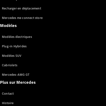
Tous les
Recharger en déplacement
SUVs
EQA
Électrique
Mercedes me connect store
EQE
Électrique
SUV
Modèles
EQS
Électrique
SUV
Modèles électriques
Mercedes-
Maybach
Électrique
Plug-in Hybrides
EQS SUV
GLA
Modèles SUV
GLA
Nouveau
GLA
Nouveau
Électrique
Cabriolets
GLB
Électrique
GLB
Mercedes-AMG GT
GLC
Électrique
Plus sur Mercedes
GLC
GLC Coupé
GLE
Contact
GLE
Nouveau
Histoire
GLE Coupé