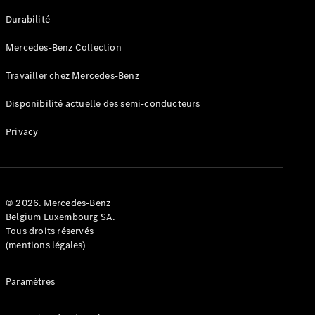
GLE
Nouveau
Durabilité
Coupé
GLS
Mercedes-Benz Collection
GLS
Nouveau
Mercedes-
Travailler chez Mercedes-Benz
Maybach
GLS SUV
Disponibilité actuelle des semi-conducteurs
Mercedes-
Maybach
Nouveau
Privacy
GLS SUV
Classe G
Véhicule
Électrique
tout-
terrain
© 2026. Mercedes-Benz
Classe G
Belgium Luxembourg SA.
Véhicule
Tous droits réservés
tout-terrain
(mentions légales)
Configurateur
Paramètres
Mercedes-
Benz Store