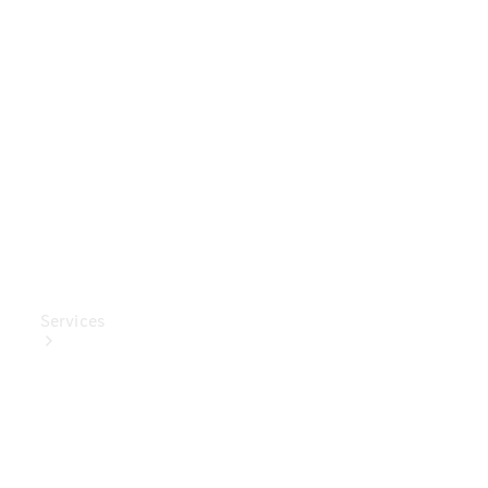
Mercedes-
Benz
Collection
Entretien
de voiture
Services