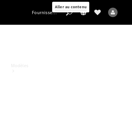
Aller au contenu
Fournisseur / Protection des données
Fournisseur /
Protection des
données
Modèles
Tous les modèles
Nouveaux modèles