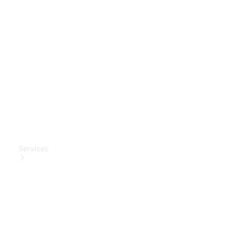
Mercedes-
Benz
Collection
Entretien
de voiture
Services