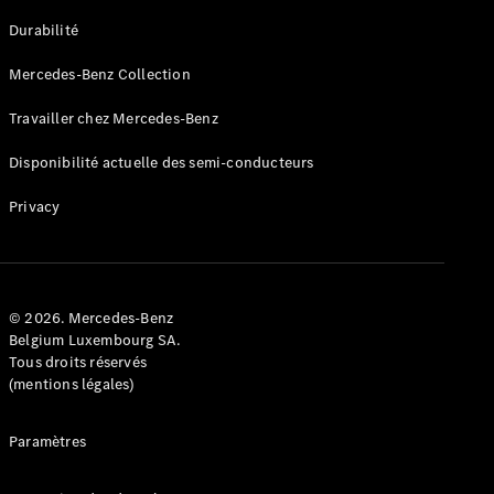
GLE
Nouveau
Durabilité
Coupé
GLS
Mercedes-Benz Collection
GLS
Nouveau
Mercedes-
Travailler chez Mercedes-Benz
Maybach
GLS SUV
Disponibilité actuelle des semi-conducteurs
Mercedes-
Maybach
Nouveau
Privacy
GLS SUV
Classe G
Véhicule
Électrique
tout-
terrain
© 2026. Mercedes-Benz
Classe G
Belgium Luxembourg SA.
Véhicule
Tous droits réservés
tout-terrain
(mentions légales)
Configurateur
Paramètres
Mercedes-
Benz Store