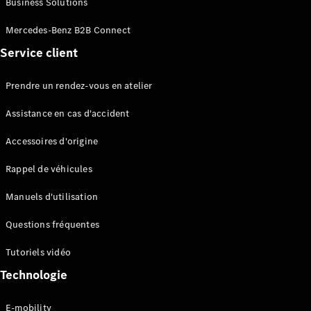
Business Solutions
EQS
Électrique
Berline
Mercedes-Benz B2B Connect
Classe E
Service client
Berline
Classe S
Classe S
Prendre un rendez-vous en atelier
Limousine
Mercedes-
Assistance en cas d'accident
Maybach
Classe S
Accessoires d'origine
Rappel de véhicules
Configurateur
Mercedes-
Manuels d'utilisation
Benz Store
SUV
Questions fréquentes
Tutoriels vidéo
Technologie
E-mobility