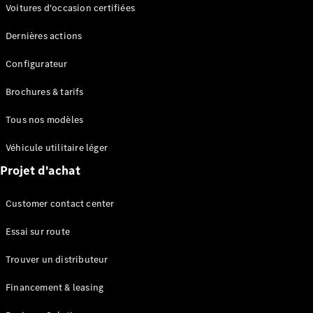
Modèles électriques
Voitures d'occasion certifiées
Modèles Plug-in Hybrid
Dernières actions
Berline
Configurateur
Brochures & tarifs
Tous nos modèles
Véhicule utilitaire léger
Tous les
Projet d'achat
Berlines
CLA
Électrique
Customer contact center
CLA
Classe C
Essai sur route
Berline
Classe
Trouver un distributeur
C
Nouveau
Électrique
Berline
Financement & leasing
EQE
Électrique
Berline