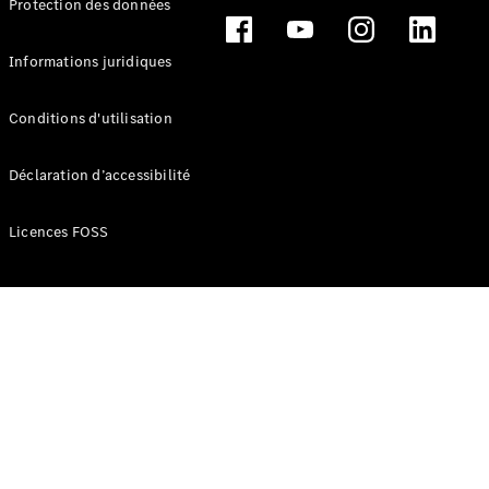
Protection des données
Break
Informations juridiques
Conditions d'utilisation
Tous les
Déclaration d’accessibilité
Breaks
CLA
Licences FOSS
Shooting
Électrique
Brake
CLA
Shooting
Brake
Classe C
Break
Classe C
Break All-
Terrain
Classe E