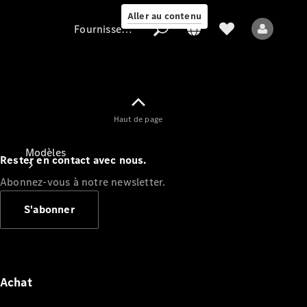
Aller au contenu
Fournisseur / Protection des données
Fournisseur /
Haut de page
Protection des
données
Modèles
Rester en contact avec nous.
Abonnez-vous à notre newsletter.
S'abonner
Tous les modèles
Nouveaux modèles
Achat