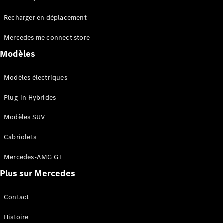
Tous les
Recharger en déplacement
SUVs
EQA
Électrique
Mercedes me connect store
EQE
Électrique
SUV
Modèles
EQS
Électrique
SUV
Modèles électriques
Mercedes-
Maybach
Électrique
Plug-in Hybrides
EQS SUV
GLA
Modèles SUV
GLA
Nouveau
GLA
Nouveau
Électrique
Cabriolets
GLB
Électrique
GLB
Mercedes-AMG GT
GLC
Électrique
Plus sur Mercedes
GLC
GLC Coupé
GLE
Contact
GLE
Nouveau
Histoire
GLE Coupé