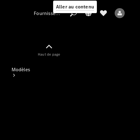
Aller au contenu
Fournisseur / Protection des données
Fournisseur /
Haut de page
Protection des
données
Modèles
Tous les modèles
Nouveaux modèles