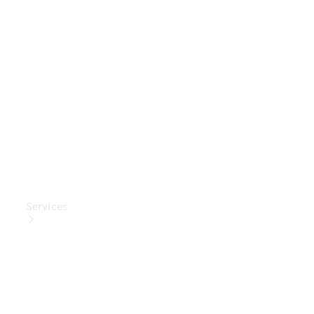
Mercedes-
Benz
Collection
Entretien
de voiture
Services