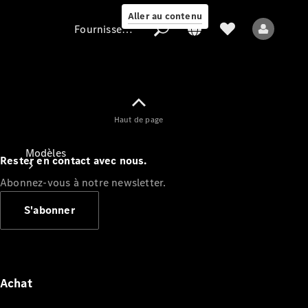
Aller au contenu
Fournisseur / Protection des données
Fournisseur /
Haut de page
Protection des
données
Modèles
Rester en contact avec nous.
Abonnez-vous à notre newsletter.
S'abonner
Tous les modèles
Nouveaux modèles
Achat