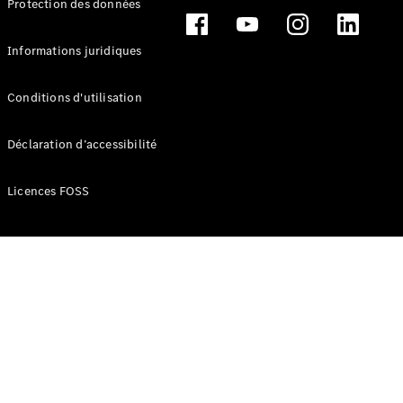
Protection des données
Break
Informations juridiques
Conditions d'utilisation
Tous les
Déclaration d’accessibilité
Breaks
CLA
Licences FOSS
Shooting
Électrique
Brake
CLA
Shooting
Brake
Classe C
Break
Classe C
Break All-
Terrain
Classe E