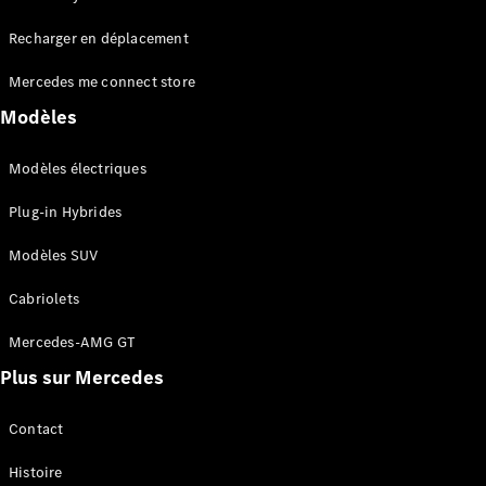
Tous les
Recharger en déplacement
SUVs
EQA
Électrique
Mercedes me connect store
EQE
Électrique
SUV
Modèles
EQS
Électrique
SUV
Modèles électriques
Mercedes-
Maybach
Électrique
Plug-in Hybrides
EQS SUV
GLA
Modèles SUV
GLA
Nouveau
GLA
Nouveau
Électrique
Cabriolets
GLB
Électrique
GLB
Mercedes-AMG GT
GLC
Électrique
Plus sur Mercedes
GLC
GLC Coupé
GLE
Contact
GLE
Nouveau
Histoire
GLE Coupé