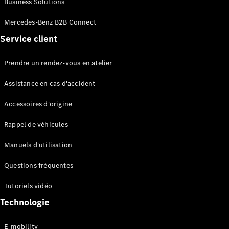
Business Solutions
EQS
Électrique
Berline
Mercedes-Benz B2B Connect
Classe E
Service client
Berline
Classe S
Classe S
Prendre un rendez-vous en atelier
Limousine
Mercedes-
Assistance en cas d'accident
Maybach
Classe S
Accessoires d'origine
Rappel de véhicules
Configurateur
Mercedes-
Manuels d'utilisation
Benz Store
SUV
Questions fréquentes
Tutoriels vidéo
Technologie
E-mobility