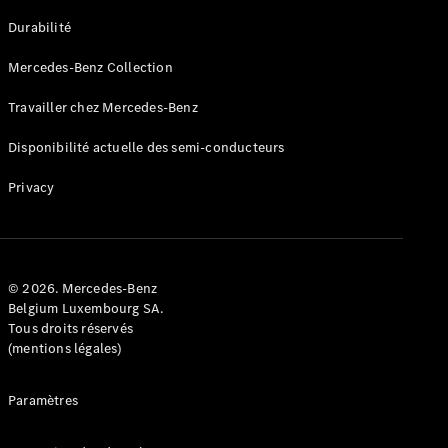
GLE
Nouveau
Durabilité
Coupé
GLS
Mercedes-Benz Collection
GLS
Nouveau
Mercedes-
Travailler chez Mercedes-Benz
Maybach
GLS SUV
Disponibilité actuelle des semi-conducteurs
Mercedes-
Maybach
Nouveau
Privacy
GLS SUV
Classe G
Véhicule
Électrique
tout-
terrain
© 2026. Mercedes-Benz
Classe G
Belgium Luxembourg SA.
Véhicule
Tous droits réservés
tout-terrain
(mentions légales)
Configurateur
Paramètres
Mercedes-
Benz Store