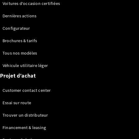
Modèles électriques
Voitures d'occasion certifiées
Modèles Plug-in Hybrid
Dernières actions
Berline
Configurateur
Brochures & tarifs
Tous nos modèles
Véhicule utilitaire léger
Tous les
Projet d'achat
Berlines
CLA
Électrique
Customer contact center
CLA
Classe C
Essai sur route
Berline
Classe
Trouver un distributeur
C
Électrique
Berline
Financement & leasing
EQE
Électrique
Berline