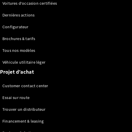
Modèles électriques
Voitures d'occasion certifiées
Modèles Plug-in Hybrid
Dernières actions
Berline
Configurateur
Brochures & tarifs
Tous nos modèles
Véhicule utilitaire léger
Tous les
Projet d'achat
Berlines
CLA
Électrique
Customer contact center
CLA
Classe C
Essai sur route
Berline
Classe
Trouver un distributeur
C
Électrique
Berline
Financement & leasing
EQE
Électrique
Berline