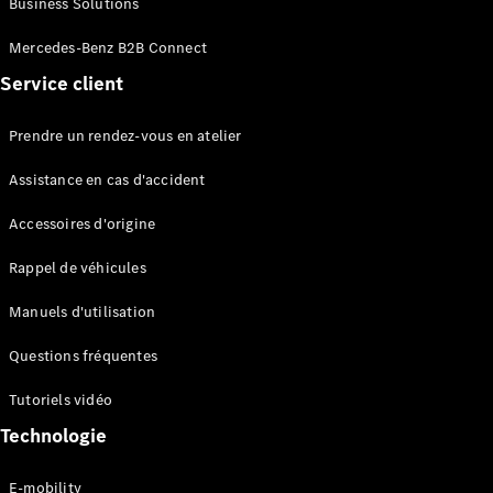
Business Solutions
EQS
Électrique
Berline
Mercedes-Benz B2B Connect
Classe E
Service client
Berline
Classe S
Classe S
Prendre un rendez-vous en atelier
Limousine
Mercedes-
Assistance en cas d'accident
Maybach
Classe S
Accessoires d'origine
Rappel de véhicules
Configurateur
Mercedes-
Manuels d'utilisation
Benz Store
SUV
Questions fréquentes
Tutoriels vidéo
Technologie
E-mobility