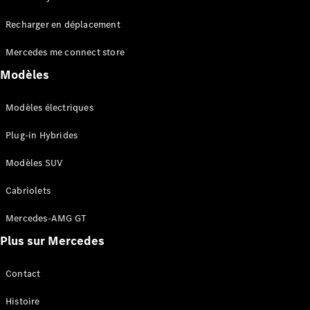
Tous les
Recharger en déplacement
SUVs
EQA
Électrique
Mercedes me connect store
EQE
Électrique
SUV
Modèles
EQS
Électrique
SUV
Modèles électriques
Mercedes-
Maybach
Électrique
Plug-in Hybrides
EQS SUV
GLA
Modèles SUV
GLA
Nouveau
GLA
Nouveau
Électrique
Cabriolets
GLB
Électrique
GLB
Mercedes-AMG GT
GLC
Électrique
Plus sur Mercedes
GLC
GLC Coupé
GLE
Contact
GLE
Nouveau
Histoire
GLE Coupé