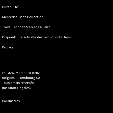
GLE
Nouveau
Durabilité
Coupé
GLS
Mercedes-Benz Collection
GLS
Nouveau
Mercedes-
Travailler chez Mercedes-Benz
Maybach
GLS SUV
Disponibilité actuelle des semi-conducteurs
Mercedes-
Maybach
Nouveau
Privacy
GLS SUV
Classe G
Véhicule
Électrique
tout-
terrain
© 2026. Mercedes-Benz
Classe G
Belgium Luxembourg SA.
Véhicule
Tous droits réservés
tout-terrain
(mentions légales)
Configurateur
Paramètres
Mercedes-
Benz Store