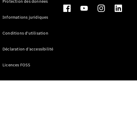
Protection des données
Break
Informations juridiques
Conditions d'utilisation
Tous les
Déclaration d’accessibilité
Breaks
CLA
Licences FOSS
Shooting
Électrique
Brake
CLA
Shooting
Brake
Classe C
Break
Classe C
Break All-
Terrain
Classe E