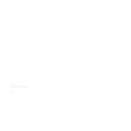
Mercedes-
Benz
Collection
Entretien
de voiture
Services