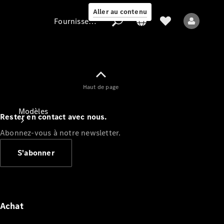
Aller au contenu
Fournisseur / Protection des données
Fournisseur /
Haut de page
Protection des
données
Modèles
Rester en contact avec nous.
Abonnez-vous à notre newsletter.
S'abonner
Tous les modèles
Nouveaux modèles
Achat